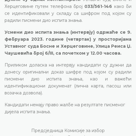
Херцеговине путем телефона број
033/561-146
како би
се идентификовали у складу са шифром под којом су
радили писмени дио испита знања.
Усмени дио испита знања (интервју) одржаће се 9.
фебруара 2023. године (четвртак) у просторијама
Уставног суда Босне и Херцеговине, Улица Pеиса Џ.
Чаушевића број 6/III, са почетком у 12.00 часова.
Приликом доласка на интервју кандидати су дужни да
донесу оригинални доказ шифре под којом су радили
писмени дио испита знања, као и важећи
идентификациони докуменат (лична карта, пасош или
возачка дозвола).
Кандидати немају право жалбе на резултате писменог
дијела испита знања.
Предсједница Комисије за избор