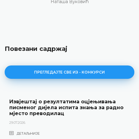
Наташа Вуковић
Повезани садржај
ПРЕГЛЕДАЈТЕ СВЕ ИЗ - КОНКУРСИ
Извјештај о резултатима оцјењивања
писменог дијела испита знања за радно
мјесто преводилац
29.07.2026.
ДЕТАЉНИЈЕ