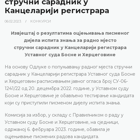
стручни сарадник у
Канцеларији регистрара
06.02.2023.
КОНКУРСИ
Извјештај о резултатима оцјењивања писменог
дијела испита знања за радно мјесто
стручни сарадник у Канцеларији регистрара
Уставног суда Босне и Херцеговине
На основу Одлуке о попуњавању радног мјеста стручни
сарадник у Канцеларији регистрара Уставног суда Босне
и Херцеговин расписивањем јавног огласа број СУ-06-
1241/22 од 20. децембра 2022. године, у Уставном суду
Босне и Херцеговине је обављено тестирање кандидата
који су приступили писменом дијелу испита знања.
Комисија за избор, у складу с Правилником о раду у
Уставном суду Босне и Херцеговине, на сједници,
одржаној 6. фебруара 2023. године, обавила је
оцјењивање писмених радова кандидата.