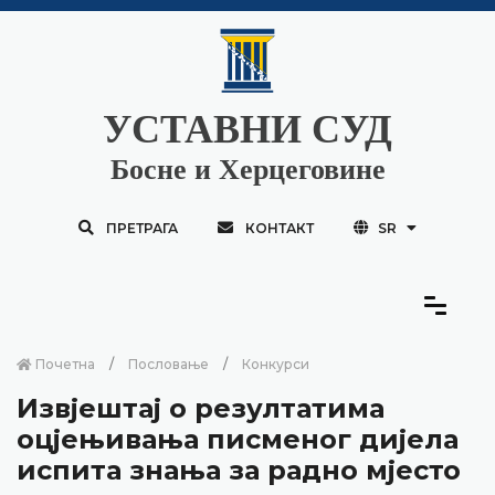
УСТАВНИ СУД
Босне и Херцеговине
ПРЕТРАГА
КОНТАКТ
SR
Почетна
Пословање
Конкурси
Извјештај о резултатима
оцјењивања писменог дијела
испита знања за радно мјесто