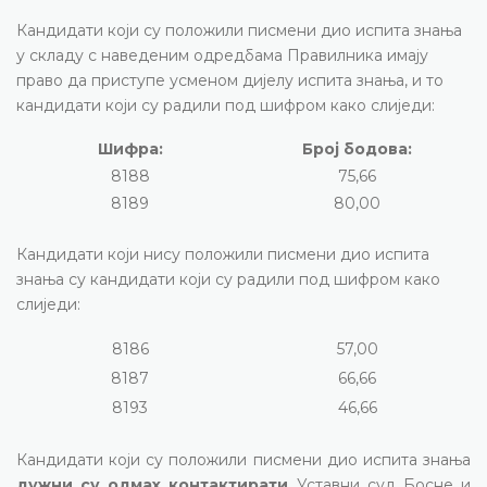
Кандидати који су положили писмени дио испита знања
у складу с наведеним одредбама Правилника имају
право да приступе усменом дијелу испита знања, и то
кандидати који су радили под шифром како слиједи:
Шифра:
Број бодова:
8188
75,66
8189
80,00
Кандидати који нису положили писмени дио испита
знања су кандидати који су радили под шифром како
слиједи:
8186
57,00
8187
66,66
8193
46,66
Кандидати који су положили писмени дио испита знања
дужни су одмах контактирати
Уставни суд Босне и