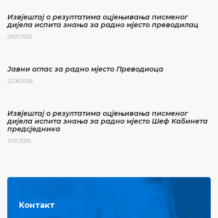
Извјештај о резултатима оцјењивања писменог
дијела испита знања за радно мјесто преводилац
29.07.2026.
Јавни оглас за радно мјесто Преводиоца
22.06.2026.
Извјештај о резултатима оцјењивања писменог
дијела испита знања за радно мјесто Шеф Кабинета
предсједника
15.01.2026.
Контакт