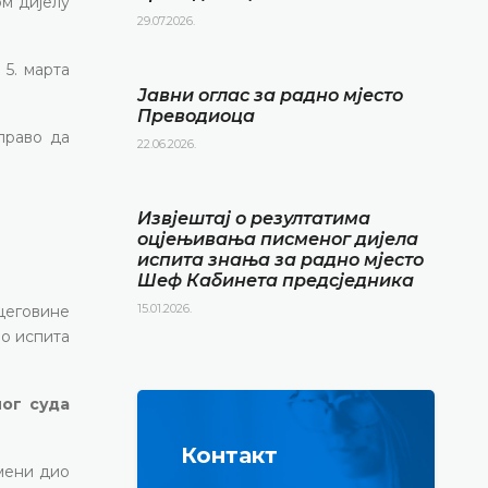
ом дијелу
29.07.2026.
 5. марта
Јавни оглас за радно мјесто
Преводиоца
право да
22.06.2026.
Извјештај о резултатима
оцјењивања писменог дијела
испита знања за радно мјесто
Шеф Кабинета предсједника
15.01.2026.
цеговине
о испита
ног суда
Контакт
мени дио