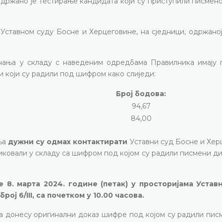
одржано је тестирање кандидата који су приступили писмен
 Уставном суду Босне и Херцеговине, на сједници, одржаној
нања у складу с наведеним одредбама Правилника имају 
и који су радили под шифром како слиједи:
Број бодова:
94,67
84,00
ња
дужни су одмах контактирати
Уставни суд Босне и Хер
ковали у складу са шифром под којом су радили писмени ди
 8. марта 2024. године (петак) у просторијама Устав
ј 6/III, са почетком у 10.00 часова.
а донесу оригинални доказ шифре под којом су радили пис