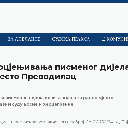
ЗА АПЕЛАНТЕ
СУДСКА ПРАКСА
E-КОМУНИ
 оцјењивања писменог дијел
јесто Преводилац
ња писменог дијела испита знања за радно мјесто
авнм суду Босне и Херцеговине
илац, расписивањем јавног огласа број СУ-06-250/24 од 7.