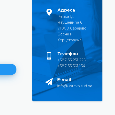
Адреса
Реиса Џ.
Чаушевића 6
71000 Сарајево
Босна и
Херцеговина
Телефон
+387 33 251 226
+387 33 561 134
E-mail
info@ustavnisud.ba
Извјештај о резултатима
оцјењивања писменог дијела
испита знања за радно мјест
Кабинета предсједника