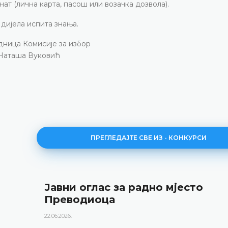
т (лична карта, пасош или возачка дозвола).
дијела испита знања.
дница Комисије за избор
Наташа Вуковић
ПРЕГЛЕДАЈТЕ СВЕ ИЗ - КОНКУРСИ
Јавни оглас за радно мјесто
Преводиоца
22.06.2026.