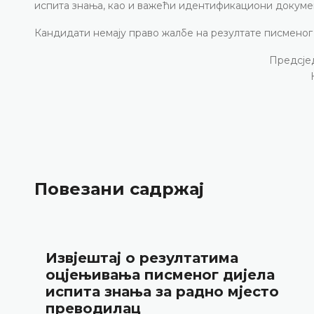
испита знања, као и важећи идентификациони докумена
Кандидати немају право жалбе на резултате писменог 
Предсје
Повезани садржај
Извјештај о резултатима
оцјењивања писменог дијела
испита знања за радно мјесто
преводилац