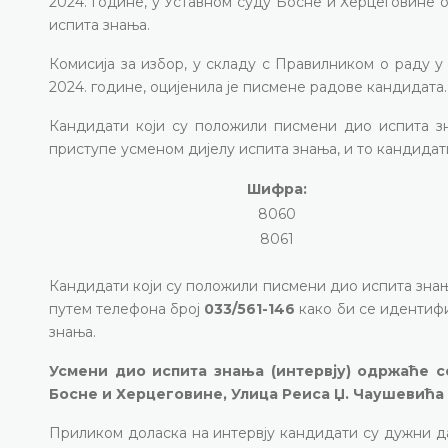
2024. године, у Уставном суду Босне и Херцеговине 
испита знања.
Комисија за избор, у складу с Правилником о раду у
2024. године, оцијенила је писмене радове кандидата.
Кандидати који су положили писмени дио испита з
приступе усменом дијелу испита знања, и то кандидат
Шифра:
8060
8061
Кандидати који су положили писмени дио испита зна
путем телефона број
033/561-146
како би се идентифи
знања.
Усмени дио испита знања (интервју) одржаће се
Босне и Херцеговине, Улица Pеиса Џ. Чаушевића бро
Приликом доласка на интервју кандидати су дужни д