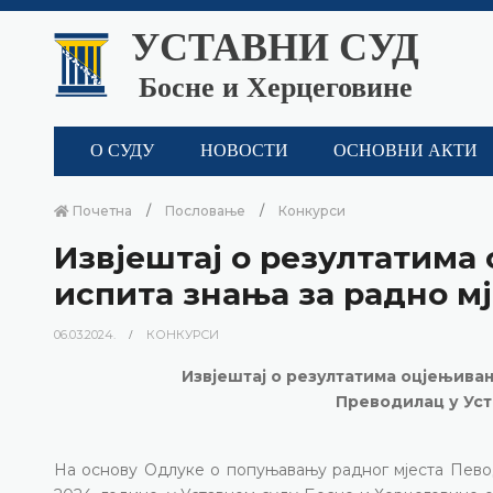
УСТАВНИ СУД
Босне и Херцеговине
О СУДУ
НОВОСТИ
ОСНОВНИ АКТИ
Почетна
Пословање
Конкурси
Извјештај о резултатима
испита знања за радно м
06.03.2024.
КОНКУРСИ
Извјештај о резултатима оцјењива
Преводилац у Уст
На основу Одлуке о попуњавању радног мјеста Певод