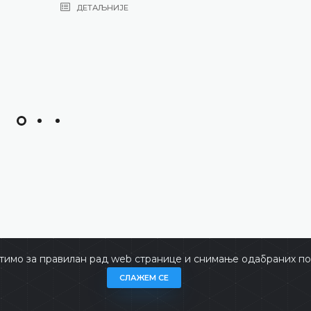
ДЕТАЉНИЈЕ
тимо за правилан рад web странице и снимање одабраних пос
не
Copyrigh
СЛАЖЕМ СЕ