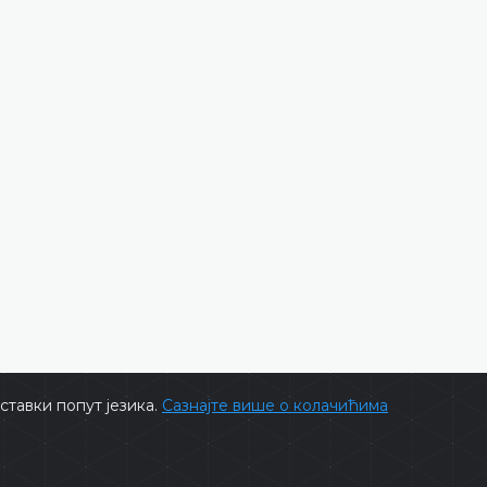
15.01.2026.
ДЕТАЉНИЈЕ
тавки попут језика.
Сазнајте више о колачићима
ts @ 2026
Уставни суд БиХ
Сва права задржана.