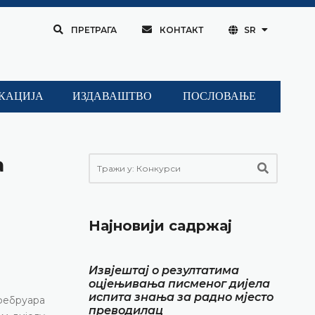
ПРЕТРАГА
КОНТАКТ
SR
КАЦИЈА
ИЗДАВАШТВО
ПОСЛОВАЊЕ
а
Најновији садржај
Извјештај о резултатима
оцјењивања писменог дијела
испита знања за радно мјесто
 фебруара
преводилац