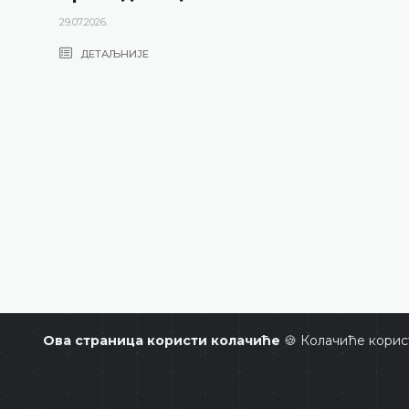
29.07.2026.
ДЕТАЉНИЈЕ
Ова страница користи колачиће
🍪 Колачиће корис
Уставни суд Босне и Херцегови