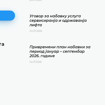
Уговор за набавку услуга
сервисиранја и одржаванја
лифта
24.07.2026.
Привремени план набавки за
та
период јануар – септембар 20
Привремени план набавки за
године
период јануар – септембар
2026. године
14.07.2026.
14.07.2026.
ДЕТАЉНИЈЕ