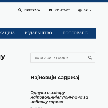
ПРЕТРАГА
КОНТАКТ
SR
КАЦИЈА
ИЗДАВАШТВО
ПОСЛОВАЊЕ
ну
Најновији садржај
Одлука о избору
најповолјнијег понуђача за
набавку горива
28.07.2026.