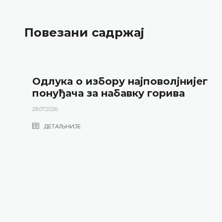
Повезани садржај
Одлука о избору најповолјнијег
понуђача за набавку горива
28.07.2026.
ДЕТАЉНИЈЕ