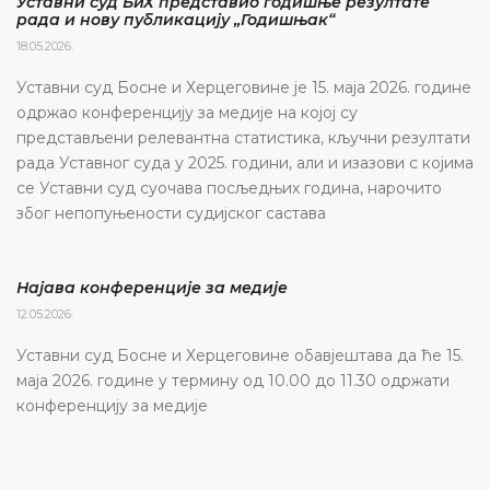
Уставни суд БиХ представио годишње резултате
рада и нову публикацију „Годишњак“
18.05.2026.
Уставни суд Босне и Херцеговине је 15. маја 2026. године
одржао конференцију за медије на којој су
представљени релевантна статистика, кључни резултати
рада Уставног суда у 2025. години, али и изазови с којима
се Уставни суд суочава посљедњих година, нарочито
због непопуњености судијског састава
Најава конференције за медије
12.05.2026.
Уставни суд Босне и Херцеговине обавјештава да ће 15.
маја 2026. године у термину од 10.00 до 11.30 одржати
конференцију за медије