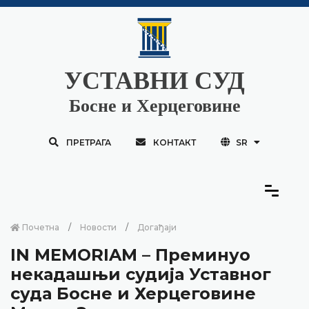
УСТАВНИ СУД
Босне и Херцеговине
ПРЕТРАГА
КОНТАКТ
SR
Почетна
Новости
Догађаји
IN MEMORIAM – Преминуо
некадашњи судија Уставног
суда Босне и Херцеговине