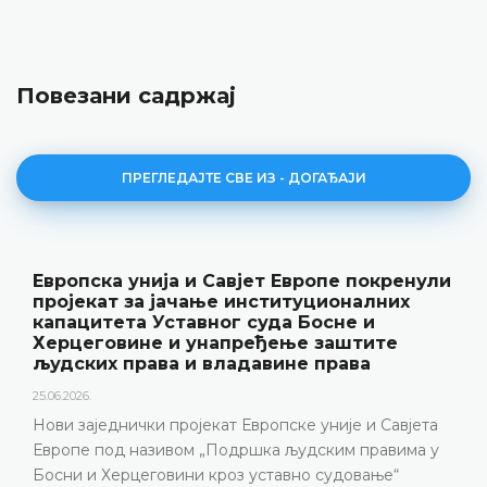
Повезани садржај
ПРЕГЛЕДАЈТЕ СВЕ ИЗ - ДОГАЂАЈИ
Европска унија и Савјет Европе покренули
пројекат за јачање институционалних
капацитета Уставног суда Босне и
Херцеговине и унапређење заштите
људских права и владавине права
25.06.2026.
Нови заједнички пројекат Европске уније и Савјета
Европе под називом „Подршка људским правима у
Босни и Херцеговини кроз уставно судовање“