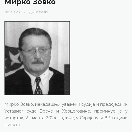
Мирко Зовко
26.03.2024.
ДОГАЂАЈИ
Мирко Зовко, некадашњи уважени судија и предсједник
Уставног суда Босне и Херцеговине, преминуо је у
четвртак, 21. марта 2024. године, у Сарајеву, у 87. години
живота.