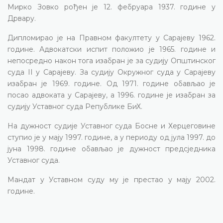
Мирко Зовко рођен је 12. фебруара 1937. године у
Дрвару.
Дипломирао је на Правном факултету у Сарајеву 1962.
године. Адвокатски испит положио је 1965. године и
непосредно након тога изабран је за судију Општинског
суда II у Сарајеву. За судију Окружног суда у Сарајеву
изабран је 1969. године. Од 1971. године обављао је
посао адвоката у Сарајеву, а 1996. године је изабран за
судију Уставног суда Републике БиХ.
На дужност судије Уставног суда Босне и Херцеговине
ступио је у мају 1997. године, а у периоду од јула 1997. до
јуна 1998. године обављао је дужност предсједника
Уставног суда.
Мандат у Уставном суду му је престао у мају 2002.
године.