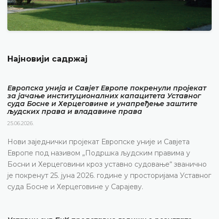
Најновији садржај
Европска унија и Савјет Европе покренули пројекат
за јачање институционалних капацитета Уставног
суда Босне и Херцеговине и унапређење заштите
људских права и владавине права
25.06.2026.
Нови заједнички пројекат Европске уније и Савјета
Европе под називом „Подршка људским правима у
Босни и Херцеговини кроз уставно судовање“ званично
је покренут 25. јуна 2026. године у просторијама Уставног
суда Босне и Херцеговине у Сарајеву.