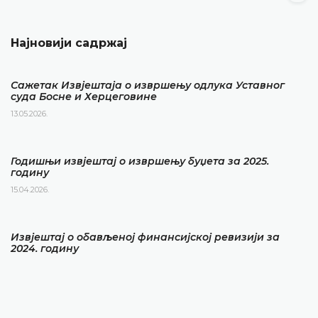
Најновији садржај
Сажетак Извјештаја о извршењу одлука Уставног
суда Босне и Херцеговине
13.05.2026.
Годишњи извјештај о извршењу буџета за 2025.
годину
15.04.2026.
Извјештај о обављеној финансијској ревизији за
2024. годину