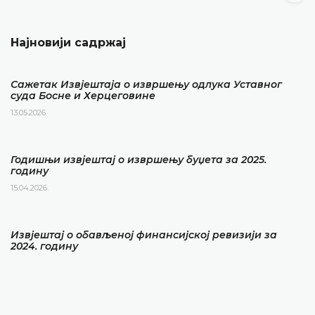
Најновији садржај
Сажетак Извјештаја о извршењу одлука Уставног
суда Босне и Херцеговине
13.05.2026.
Годишњи извјештај о извршењу буџета за 2025.
годину
15.04.2026.
Извјештај о обављеној финансијској ревизији за
2024. годину