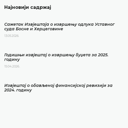
Најновији садржај
Сажетак Извјештаја о извршењу одлука Уставног
суда Босне и Херцеговине
13.05.2026.
Годишњи извјештај о извршењу буџета за 2025.
годину
15.04.2026.
Извјештај о обављеној финансијској ревизији за
2024. годину