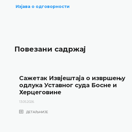
Изјава о одговорности
Повезани садржај
Сажетак Извјештаја о извршењу
одлука Уставног суда Босне и
Херцеговине
13.05.2026.
ДЕТАЉНИЈЕ