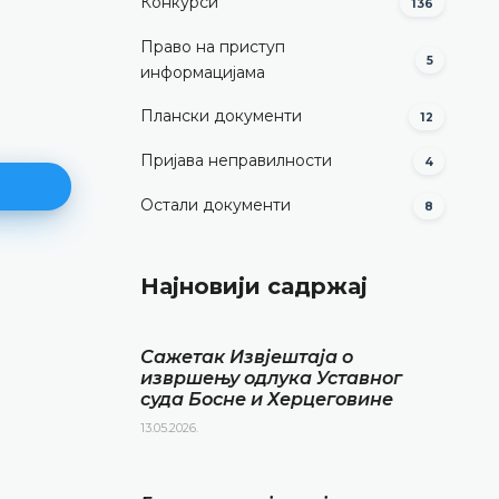
Конкурси
136
Право на приступ
5
информацијама
Плански документи
12
Пријава неправилности
4
Остали документи
8
Најновији садржај
Извјештај о обављеној финанс
ревизији за 2024. годину
Сажетак Извјештаја о
ДЕТАЉНИЈЕ
извршењу одлука Уставног
суда Босне и Херцеговине
13.05.2026.