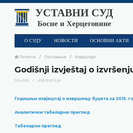
УСТАВНИ СУД
Босне и Херцеговине
О СУДУ
НОВОСТИ
ОСНОВНИ АКТИ
Почетна
Пословање
Извјештаји
Godišnji izvještaj o izvrše
11.04.2016.
ИЗВЈЕШТАЈИ
Годишњи извјештај о извршењу буџета за 2015. г
Аналитички табеларни преглед
Табеларни преглед