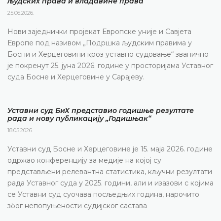
људских права и владавине права
25.06.2026.
Нови заједнички пројекат Европске уније и Савјета
Европе под називом „Подршка људским правима у
Босни и Херцеговини кроз уставно судовање“ званично
је покренут 25. јуна 2026. године у просторијама Уставног
суда Босне и Херцеговине у Сарајеву.
Уставни суд БиХ представио годишње резултате
рада и нову публикацију „Годишњак“
18.05.2026.
Уставни суд Босне и Херцеговине је 15. маја 2026. године
одржао конференцију за медије на којој су
представљени релевантна статистика, кључни резултати
рада Уставног суда у 2025. години, али и изазови с којима
се Уставни суд суочава посљедњих година, нарочито
због непопуњености судијског састава