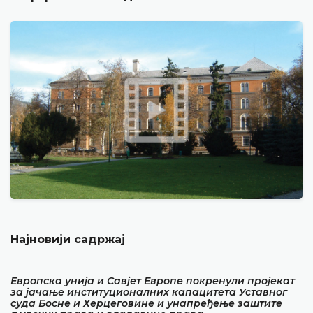
Најновији садржај
Европска унија и Савјет Европе покренули пројекат
за јачање институционалних капацитета Уставног
суда Босне и Херцеговине и унапређење заштите