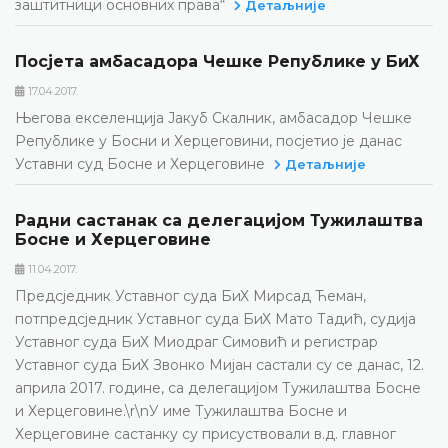
заштитници основних права“
Детаљније
Посјета амбасадора Чешке Републике у БиХ
17.04.2017.
Његова екселенција Јакуб Скалник, амбасадор Чешке
Републике у Босни и Херцеговини, посјетио је данас
Уставни суд Босне и Херцеговине
Детаљније
Радни састанак са делегацијом Тужилаштва
Босне и Херцеговине
11.04.2017.
Предсједник Уставног суда БиХ Мирсад Ћеман,
потпредсједник Уставног суда БиХ Мато Тадић, судија
Уставног суда БиХ Миодраг Симовић и регистрар
Уставног суда БиХ Звонко Мијан састали су се данас, 12.
априла 2017. године, са делегацијом Тужилаштва Босне
и Херцеговине.\r\nУ име Тужилаштва Босне и
Херцеговине састанку су присуствовали в.д. главног