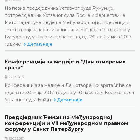
На позив предсједника Уставног суда Румуније,
потпредсједник Уставног суда Босне и Херцеговине
Мато Тадић учествује на Међународној конференцији
„Четврт вијека конституционализма“, која се одржава у
Букурешту, у Палати парламента, од 24. до 25. маја 2017.
године
Детаљније
Конференција за медије и "Дан отворених
врата"
22.05.2017.
Конференција за медије и Дан отворених врата \nће се
одржати 30. маја 2017. године у 10 часова, у Великој сали
Уставног суда БиХ\n
Детаљније
Предсједник Ћеман на Међународној
конференцији и VII међународном правном
форуму у Санкт Петербургу
15.05.2017.