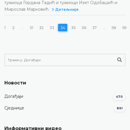
тужиоца Гордана Тадић и тужиоци Изет Одобашић и
Мирослав Марковић.
Детаљније
1
2
...
31
32
33
34
35
36
37
...
58
59
Новости
Догађаји
470
Сједнице
891
Информативни видео