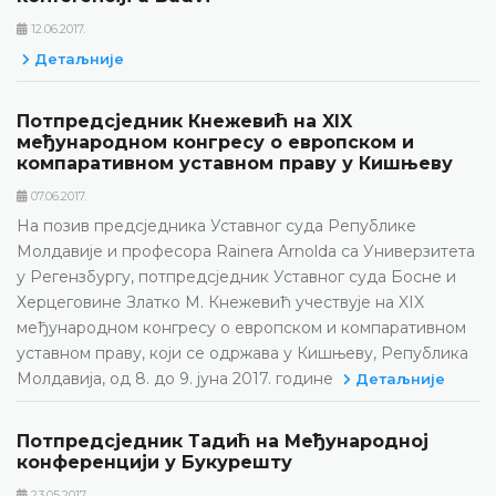
12.06.2017.
Детаљније
Потпредсједник Кнежевић на XIX
међународном конгресу о европском и
компаративном уставном праву у Кишњеву
07.06.2017.
На позив предсједника Уставног суда Републике
Молдавије и професора Rainera Arnolda са Универзитета
у Регензбургу, потпредсједник Уставног суда Босне и
Херцеговине Златко М. Кнежевић учествује на XIX
међународном конгресу о европском и компаративном
уставном праву, који се одржава у Кишњеву, Република
Молдавија, од 8. до 9. јуна 2017. године
Детаљније
Потпредсједник Тадић на Међународној
конференцији у Букурешту
23.05.2017.