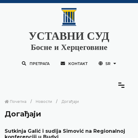
УСТАВНИ СУД
Босне и Херцеговине
ПРЕТРАГА
КОНТАКТ
SR
Почетна
Новости
Догађаји
Догађаји
Sutkinja Galić i sudija Simović na Regionalnoj
konferenciji u Budvi