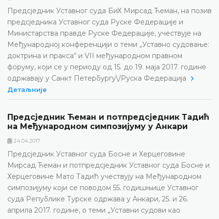
Предсједник Уставног суда БиХ Мирсад Ћеман, на позив
предсједника Уставног суда Руске Федерације и
Министарства правде Руске Федерације, учествује на
Међународној конференцији о теми „Уставно судовање:
доктрина и пракса“ и VII међународном правном
форуму, који се у периоду од 15. до 19. маја 2017. године
одржавају у Санкт Петербургу\/Руска Федерација
Детаљније
Предсједник Ћеман и потпредсједник Тадић
на Међународном симпозијуму у Анкари
24.04.2017.
Предсједник Уставног суда Босне и Херцеговине
Мирсад Ћеман и потпредсједник Уставног суда Босне и
Херцеговине Мато Тадић учествују на Међународном
симпозијуму који се поводом 55. годишњице Уставног
суда Републике Турске одржава у Анкари, 25. и 26.
априла 2017. године, о теми „Уставни судови као