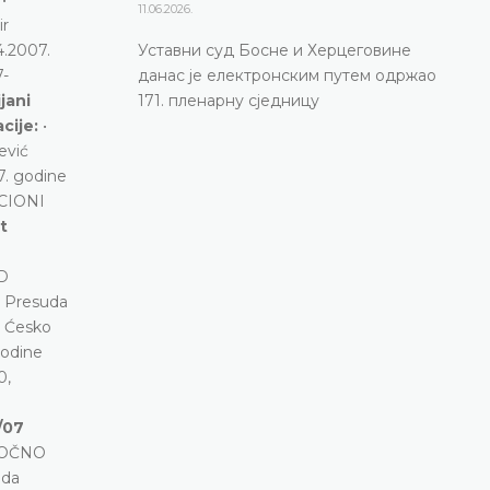
11.06.2026.
r
.2007.
Уставни суд Босне и Херцеговине
7-
данас је електронским путем одржао
jani
171. пленарну сједницу
acije:
•
ević
. godine
ACIONI
t
D
• Presuda
 Ćesko
odine
0,
/07
STOČNO
uda