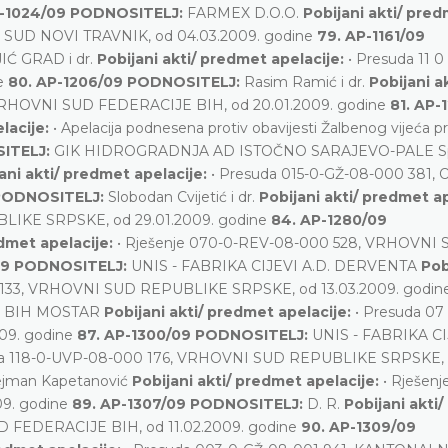
P-1024/09 PODNOSITELJ:
FARMEX D.O.O.
Pobijani akti/ pre
 SUD NOVI TRAVNIK, od 04.03.2009. godine
79. AP-1161/09
Ć GRAD i dr.
Pobijani akti/ predmet apelacije:
• Presuda 11 
ne
80. AP-1206/09 PODNOSITELJ:
Rasim Ramić i dr.
Pobijani ak
 VRHOVNI SUD FEDERACIJE BIH, od 20.01.2009. godine
81. AP-
lacije:
• Apelacija podnesena protiv obavijesti Žalbenog vijeća pr
SITELJ:
GIK HIDROGRADNJA AD ISTOČNO SARAJEVO-PALE S
ani akti/ predmet apelacije:
• Presuda 015-0-GŽ-08-000 381,
 PODNOSITELJ:
Slobodan Cvijetić i dr.
Pobijani akti/ predmet ap
LIKE SRPSKE, od 29.01.2009. godine
84. AP-1280/09
edmet apelacije:
• Rješenje 070-0-REV-08-000 528, VRHOVNI
09 PODNOSITELJ:
UNIS - FABRIKA CIJEVI A.D. DERVENTA
Pob
0 133, VRHOVNI SUD REPUBLIKE SRPSKE, od 13.03.2009. godi
 BIH MOSTAR
Pobijani akti/ predmet apelacije:
• Presuda 07
09. godine
87. AP-1300/09 PODNOSITELJ:
UNIS - FABRIKA CI
da 118-0-UVP-08-000 176, VRHOVNI SUD REPUBLIKE SRPSKE,
ejman Kapetanović
Pobijani akti/ predmet apelacije:
• Rješenj
9. godine
89. AP-1307/09 PODNOSITELJ:
D. R.
Pobijani akti/
D FEDERACIJE BIH, od 11.02.2009. godine
90. AP-1309/09