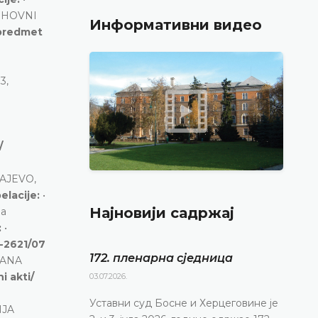
VRHOVNI
Информативни видео
 predmet
3,
/
RAJEVO,
elacije:
•
Најновији садржај
ja
:
•
P-2621/07
172. пленарна сједницa
ANA
i akti/
03.07.2026.
Уставни суд Босне и Херцеговине је
NJA