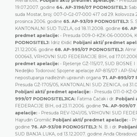
Mehanović
Pobijani akti/ predmet apelacije:
• Presud
19.07.2007. godine
64. AP-3196/07 PODNOSITELJ:
Sab
suda Mostar, broj: 007-0-Gž-07-000 417 od 29. kolovoza 2
prosinca 2006. godine
65. AP-93/09 PODNOSITELJ:
S. 
KANTONALNI SUD TUZLA, od 18.11.2008. godine
66. A
predmet apelacije:
• Presuda 009-0-KŽK-06-000004, 
PODNOSITELJ:
Idriz Đidić
Pobijani akti/ predmet apel
21.12.2006. godine
68. AP-995/07 PODNOSITELJ:
Almir 
000643, VRHOVNI SUD FEDERACIJE BIH, od 17.01.2006
predmet apelacije:
• Rješenje GŽ-115/07, SUD BOSNE 
Nedeljko Todorović Spojene apelacije AP-815/07 i AP-51
nepostupanja nadležnih upravnih organa
71. AP-895/07
Presuda GŽ-1705/05, KANTONALNI SUD ZENICA, od 31.0
Pobijani akti/ predmet apelacije:
• Presuda 011-0-KŽ-
999/07 PODNOSITELJICA:
Fatima Čačak i dr.
Pobijani 
FEDERACIJE BIH, od 23.11.2006. godine
74. AP-909/0
apelacije:
• Presuda REV-1241/05, VRHOVNI SUD FEDERA
Hajrudin Gromilić
Pobijani akti/ predmet apelacije:
• P
godine
76. AP-93/08 PODNOSITELJ:
N. B. i dr.
Pobijani
SUD BANJA LUKA, od 13.12.2007. godine
Anđa Obradovi