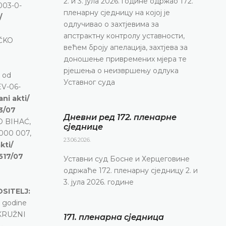
2. и 3. јула 2026. године одржао 172.
003-0-
пленарну сједницу на којој је
/
одлучивао о захтјевима за
апстрактну контролу уставности,
RČKO
већем броју апелација, захтјева за
доношење привремених мјера те
рјешења о неизвршењу одлука
 od
Уставног суда
EV-06-
ani akti/
3/07
Дневни ред 172. пленарне
D BIHAĆ,
сједнице
-000 007,
23.06.2026.
kti/
1517/07
Уставни суд Босне и Херцеговине
одржаће 172. пленарну сједницу 2. и
3. јула 2026. године
OSITELJ:
 godine
OKRUŽNI
171. пленарна сједницa
:
•