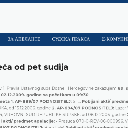
ЗА АПЕЛАНТЕ
СУДСКА ПРАКСА
E-КОМУНИ
eća od pet sudija
. stav 1. Pravila Ustavnog suda Bosne i Hercegovine zakazujem
89. 
02.12.2009. godine sa početkom u 09:30
dmeta
1. AP-889/07 PODNOSITELJ:
S. L.
Pobijani akti/ predm
A, od 15.12.2006. godine
2. AP-694/07 PODNOSITELJ:
Lazar 
04, VRHOVNI SUD REPUBLIKE SRPSKE, od 08.12.2006. godine
i akti/ predmet apelacije:
• Presuda 070-0-REV-06-000996,
35/07 PODNOSITELJ:
Boro Lolić
Pobijani akti/ predmet apela