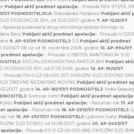
ter
Pobijani akti/ predmet apelacije:
• Presuda REV-973/05, 
63/07 PODNOSITELJICA:
Slobodanka Franjković
Pobijani akti/
SUD FEDERACIJE BIH, od 15.05.2007. godine
7. AP-1226/07
:
• Apelacija podensena zbog neizvršenja rješenja Komisije za
dana Berić
Pobijani akti/ predmet apelacije:
• Presuda U-123/0
dine
9. AP-93/09 PODNOSITELJ:
S.S
Pobijani akti/ predmet
3 0 U 000507 08 Uz od 18. novembra 2008. godine
10. AP-994/07
/ predmet apelacije:
• Presuda U-1987/05, KANTONALNI SUD
NOSITELJ:
SOCIJALDEMOKRATSKA PARTIJA BIH
Pobijani akti
D FEDERACIJE BIH, od 21.03.2006. godine
12. AP-1625/07
:
• Presuda 014-0-GŽ-06-000 207, OKRUŽNI SUD ISTOČNO SA
IGD DNEVNE NEZAVISNE NOVINE
Pobijani akti/ predmet ap
03.2007. godine
14. AP-1827/07 PODNOSITELJ:
Vinka Šaravan
ODNOSITELJ:
Svetozar Ivetić
Pobijani akti/ predmet apelacije
Kulišić
Pobijani akti/ predmet apelacije:
• Razuman rok
17. A
met apelacije:
• Razuman rok
18. AP-2915/07 PODNOSITELJ:
G
man rok
19. AP-2557/07 PODNOSITELJ:
Ljubomir Ivanić
Pobijan
OKRUŽNI SUD DOBOJ, od 14.08.2007. godine
20. AP-2493/07
 apelacije:
• Presuda 011-0-GŽ-06-000 688, OKRUŽNI SUD BA