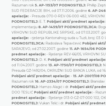
Razuman rok
5. AP-1153/07 PODNOSITELJ:
Phillip Zep
SUD FEDERACIJE BIH, od 07.11.2006. godine
6. AP-24
apelacije:
• Presuda 070-0-REV-06-000 482, VRHOVNI 
PODNOSITELJ:
E. T.
Pobijani akti/ predmet apelacije
implementaciju
8. AP-1459/07 PODNOSITELJICA:
Bog
VRHOVNI SUD REPUBLIKE SRPSKE, od 07.03.2007. go
apelacije:
• rješenja Kantonalnog suda u Tuzli, broj: 0
PODNOSITELJICA:
Radoslava Tepavčević
Pobijani akti
SARAJEVO, od 27.02.2007. godine
11. AP-1654/06 POD
predmet apelacije:
• Rješenje REV-66/05, VRHOVNI SU
PODNOSITELJ:
D. K.
Pobijani akti/ predmet apelacije
od 11.04.2007. godine
13. AP-1750/07 PODNOSITELJ:
N
Presuda GŽ-1492/04, OKRUŽNI SUD BANJA LUKA, od 16.
Pobijani akti/ predmet apelacije:
•
15. AP-2007/08 P
Razuman rok
16. AP-2334/07 PODNOSITELJ:
Branislav 
PODNOSITELJ:
Hamzo Alagić i dr.
Pobijani akti/ pred
DOO TESLIĆ
Pobijani akti/ predmet apelacije:
• Razu
predmet apelacije:
• Rješenje 013-0-GŽ-07-000 102, 
PODNOSITELJ:
Vukan Telić i dr.
Pobijani akti/ predmet