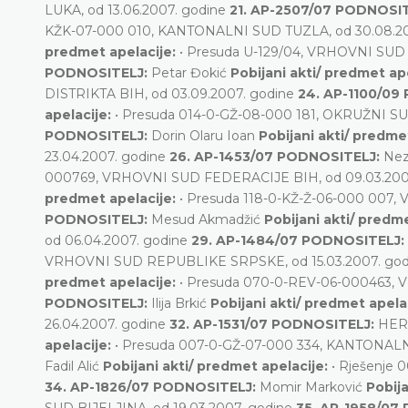
LUKA, od 13.06.2007. godine
21. AP-2507/07 PODNOSI
KŽK-07-000 010, KANTONALNI SUD TUZLA, od 30.08.2
predmet apelacije:
• Presuda U-129/04, VRHOVNI SUD
PODNOSITELJ:
Petar Đokić
Pobijani akti/ predmet ap
DISTRIKTA BIH, od 03.09.2007. godine
24. AP-1100/09
apelacije:
• Presuda 014-0-GŽ-08-000 181, OKRUŽNI S
PODNOSITELJ:
Dorin Olaru Ioan
Pobijani akti/ predme
23.04.2007. godine
26. AP-1453/07 PODNOSITELJ:
Nez
000769, VRHOVNI SUD FEDERACIJE BIH, od 09.03.200
predmet apelacije:
• Presuda 118-0-KŽ-Ž-06-000 00
PODNOSITELJ:
Mesud Akmadžić
Pobijani akti/ predm
od 06.04.2007. godine
29. AP-1484/07 PODNOSITELJ:
VRHOVNI SUD REPUBLIKE SRPSKE, od 15.03.2007. go
predmet apelacije:
• Presuda 070-0-REV-06-000463, 
PODNOSITELJ:
Ilija Brkić
Pobijani akti/ predmet apela
26.04.2007. godine
32. AP-1531/07 PODNOSITELJ:
HER
apelacije:
• Presuda 007-0-GŽ-07-000 334, KANTONALN
Fadil Alić
Pobijani akti/ predmet apelacije:
• Rješenje
34. AP-1826/07 PODNOSITELJ:
Momir Marković
Pobija
SUD BIJELJINA, od 19.03.2007. godine
35. AP-1958/07