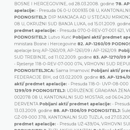
BOSNE I HERCEGOVINE, od 28.03.2008. godine
78. A
apelacije:
• Presuda 06 0-U 000935 08 U, KANTONALNI
PODNOSITELJ:
DIP MANJAČA AD U STEČAJU MRKONJI
08 U, OKRUŽNI SUD BANJA LUKA, od 15.01.2009. godi
predmet apelacije:
• Presuda 070-0-REV-07-001 621,
PODNOSITELJ:
Lutvo Kurić
Pobijani akti/ predmet ape
ministara Bosne i Hercegovine
82. AP-1260/09 PODNO
apelacije broj AP-1260/09, AP-1261/09 i AP-1262/09.
Pobij
SUD TREBINJE, od 11.02.2009. godine
83. AP-1270/09
• Rješenje 118-0-REV-07-000 074, VRHOVNI SUD REPUB
PODNOSITELJICA:
Saima Imamović
Pobijani akti/ pr
FEDERACIJE BIH, od 03.02.2009. godine
85. AP-1294/
akti/ predmet apelacije:
• Presuda 118-0- UVP-08-00
1299/09 PODNOSITELJ:
UDRUŽENJE GRAĐANA ŽENA
002078 08 U, KANTONALNI SUD MOSTAR, od 06.04.20
DERVENTA
Pobijani akti/ predmet apelacije:
• Presu
13.03.2009. godine
88. AP-1306/09 PODNOSITELJ:
Sul
GŽ-09-000 378, KANTONALNI SUD TUZLA, od 27.03.200
predmet apelacije:
• Presuda UŽ-439/04, VRHOVNI SU