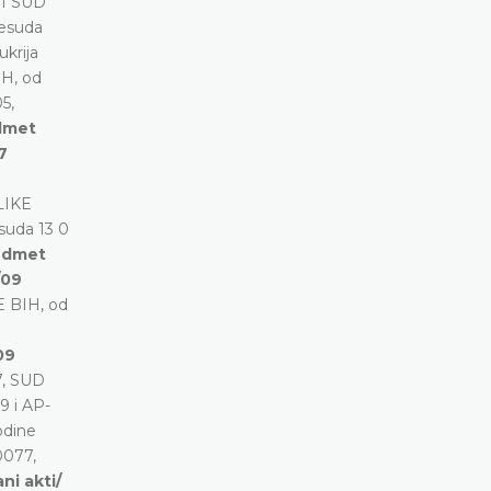
NI SUD
resuda
ukrija
H, od
5,
edmet
7
LIKE
suda 13 0
redmet
/09
 BIH, od
09
7, SUD
9 i AP-
odine
0077,
ni akti/