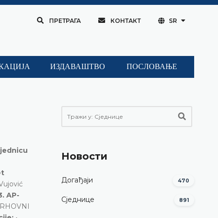
ПРЕТРАГА
КОНТАКТ
SR
КАЦИЈА
ИЗДАВАШТВО
ПОСЛОВАЊЕ
sjednicu
Новости
et
Догађаји
470
Vujović
3. AP-
Сједнице
891
 VRHOVNI
cije:
•