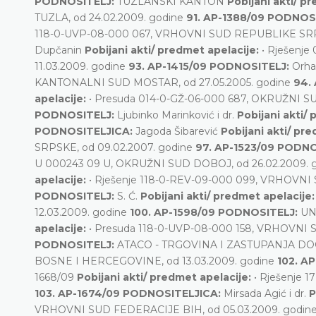
PODNOSITELJ:
TUZLANSKI KANTON
Pobijani akti/ p
TUZLA, od 24.02.2009. godine
91. AP-1388/09 PODNOS
118-0-UVP-08-000 067, VRHOVNI SUD REPUBLIKE SRPS
Dupčanin
Pobijani akti/ predmet apelacije:
• Rješenj
11.03.2009. godine
93. AP-1415/09 PODNOSITELJ:
Orh
KANTONALNI SUD MOSTAR, od 27.05.2005. godine
94.
apelacije:
• Presuda 014-0-GŽ-06-000 687, OKRUŽNI S
PODNOSITELJ:
Ljubinko Marinković i dr.
Pobijani akti/
PODNOSITELJICA:
Jagoda Šibarević
Pobijani akti/ pr
SRPSKE, od 09.02.2007. godine
97. AP-1523/09 PODN
U 000243 09 U, OKRUŽNI SUD DOBOJ, od 26.02.2009. 
apelacije:
• Rješenje 118-0-REV-09-000 099, VRHOVNI
PODNOSITELJ:
S. Ć.
Pobijani akti/ predmet apelacije
12.03.2009. godine
100. AP-1598/09 PODNOSITELJ:
UN
apelacije:
• Presuda 118-0-UVP-08-000 158, VRHOVNI 
PODNOSITELJ:
ATACO - TRGOVINA I ZASTUPANJA 
BOSNE I HERCEGOVINE, od 13.03.2009. godine
102. A
1668/09
Pobijani akti/ predmet apelacije:
• Rješenje 
103. AP-1674/09 PODNOSITELJICA:
Mirsada Agić i dr.
P
VRHOVNI SUD FEDERACIJE BIH, od 05.03.2009. godin