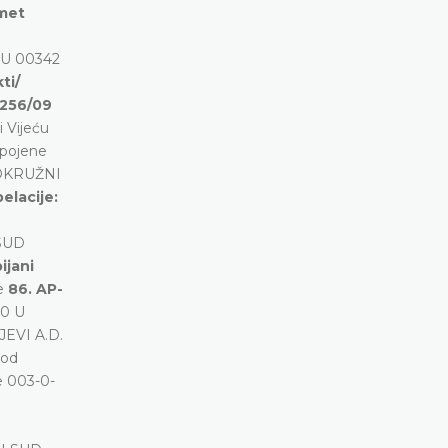
dmet
0 U 00342
ti/
1256/09
i Vijeću
pojene
 OKRUŽNI
elacije:
 SUD
ijani
ne
86. AP-
 0 U
JEVI A.D.
 od
e 003-0-