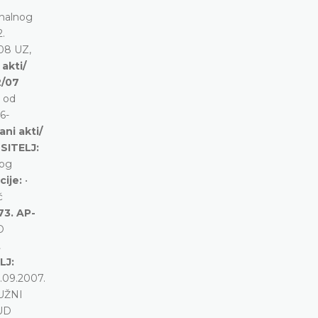
onalnog
.
08 UZ,
 akti/
2/07
 od
6-
ani akti/
SITELJ:
bog
cije:
•
ć
73. AP-
D
t
LJ:
09.2007.
RUŽNI
SUD