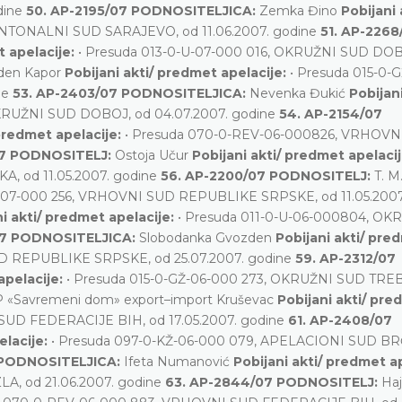
dine
50. AP-2195/07 PODNOSITELJICA:
Zemka Đino
Pobijani 
ANTONALNI SUD SARAJEVO, od 11.06.2007. godine
51. AP-2268
t apelacije:
• Presuda 013-0-U-07-000 016, OKRUŽNI SUD DOB
den Kapor
Pobijani akti/ predmet apelacije:
• Presuda 015-0-G
ne
53. AP-2403/07 PODNOSITELJICA:
Nevenka Đukić
Pobijani
OKRUŽNI SUD DOBOJ, od 04.07.2007. godine
54. AP-2154/07
 predmet apelacije:
• Presuda 070-0-REV-06-000826, VRHOVN
07 PODNOSITELJ:
Ostoja Učur
Pobijani akti/ predmet apelaci
, od 11.05.2007. godine
56. AP-2200/07 PODNOSITELJ:
T. M
V-07-000 256, VRHOVNI SUD REPUBLIKE SRPSKE, od 11.05.2007
ni akti/ predmet apelacije:
• Presuda 011-0-U-06-000804, OK
07 PODNOSITELJICA:
Slobodanka Gvozden
Pobijani akti/ pre
UD REPUBLIKE SRPSKE, od 25.07.2007. godine
59. AP-2312/07
apelacije:
• Presuda 015-0-GŽ-06-000 273, OKRUŽNI SUD TREB
 «Savremeni dom» export–import Kruševac
Pobijani akti/ pr
SUD FEDERACIJE BIH, od 17.05.2007. godine
61. AP-2408/07
elacije:
• Presuda 097-0-KŽ-06-000 079, APELACIONI SUD B
 PODNOSITELJICA:
Ifeta Numanović
Pobijani akti/ predmet ap
A, od 21.06.2007. godine
63. AP-2844/07 PODNOSITELJ:
Haj