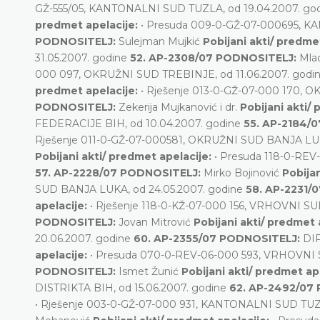
GŽ-555/05, KANTONALNI SUD TUZLA, od 19.04.2007. go
predmet apelacije:
• Presuda 009-0-GŽ-07-000695, K
PODNOSITELJ:
Sulejman Mujkić
Pobijani akti/ predme
31.05.2007. godine
52. AP-2308/07 PODNOSITELJ:
Mla
000 097, OKRUŽNI SUD TREBINJE, od 11.06.2007. godi
predmet apelacije:
• Rješenje 013-0-GŽ-07-000 170, 
PODNOSITELJ:
Zekerija Mujkanović i dr.
Pobijani akti/
FEDERACIJE BIH, od 10.04.2007. godine
55. AP-2184/
Rješenje 011-0-GŽ-07-000581, OKRUŽNI SUD BANJA LUKA
Pobijani akti/ predmet apelacije:
• Presuda 118-0-RE
57. AP-2228/07 PODNOSITELJ:
Mirko Bojinović
Pobija
SUD BANJA LUKA, od 24.05.2007. godine
58. AP-2231/
apelacije:
• Rješenje 118-0-KŽ-07-000 156, VRHOVNI S
PODNOSITELJ:
Jovan Mitrović
Pobijani akti/ predmet 
20.06.2007. godine
60. AP-2355/07 PODNOSITELJ:
DIP
apelacije:
• Presuda 070-0-REV-06-000 593, VRHOVNI 
PODNOSITELJ:
Ismet Žunić
Pobijani akti/ predmet ap
DISTRIKTA BIH, od 15.06.2007. godine
62. AP-2492/07
• Rješenje 003-0-GŽ-07-000 931, KANTONALNI SUD TUZL