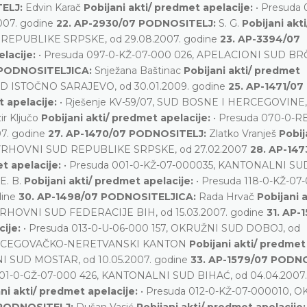
TELJ:
Edvin Karač
Pobijani akti/ predmet apelacije:
• Presuda 
007. godine
22. AP-2930/07 PODNOSITELJ:
S. G.
Pobijani akti
 REPUBLIKE SRPSKE, od 29.08.2007. godine
23. AP-3394/07
elacije:
• Presuda 097-0-KŽ-07-000 026, APELACIONI SUD B
 PODNOSITELJICA:
Snježana Baštinac
Pobijani akti/ predmet
UD ISTOČNO SARAJEVO, od 30.01.2009. godine
25. AP-1471/07
t apelacije:
• Rješenje KV-59/07, SUD BOSNE I HERCEGOVINE,
ir Ključo
Pobijani akti/ predmet apelacije:
• Presuda 070-0-R
7. godine
27. AP-1470/07 PODNOSITELJ:
Zlatko Vranješ
Pobij
7, VRHOVNI SUD REPUBLIKE SRPSKE, od 27.02.2007
28. AP-147
et apelacije:
• Presuda 001-0-KŽ-07-000035, KANTONALNI SU
E. B.
Pobijani akti/ predmet apelacije:
• Presuda 118-0-KŽ-07
dine
30. AP-1498/07 PODNOSITELJICA:
Rada Hrvač
Pobijani a
VRHOVNI SUD FEDERACIJE BIH, od 15.03.2007. godine
31. AP-
cije:
• Presuda 013-0-U-06-000 157, OKRUŽNI SUD DOBOJ, od
CEGOVAČKO-NERETVANSKI KANTON
Pobijani akti/ predmet
I SUD MOSTAR, od 10.05.2007. godine
33. AP-1579/07 PODN
 001-0-GŽ-07-000 426, KANTONALNI SUD BIHAĆ, od 04.04.2007.
ni akti/ predmet apelacije:
• Presuda 012-0-KŽ-07-000010, 
 PODNOSITELJ:
Dušan Vasić
Pobijani akti/ predmet apelacije