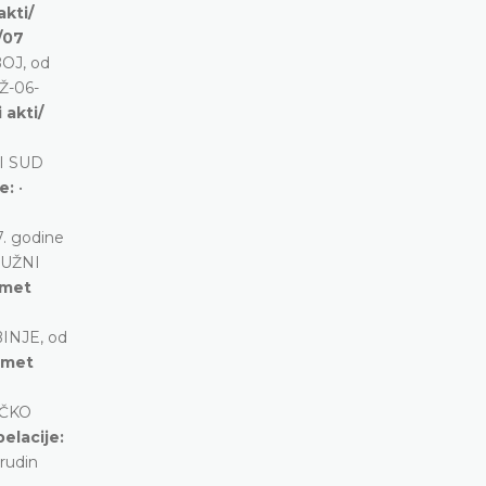
akti/
/07
OJ, od
Ž-06-
 akti/
I SUD
je:
•
.
. godine
RUŽNI
dmet
INJE, od
edmet
RČKO
elacije:
rudin