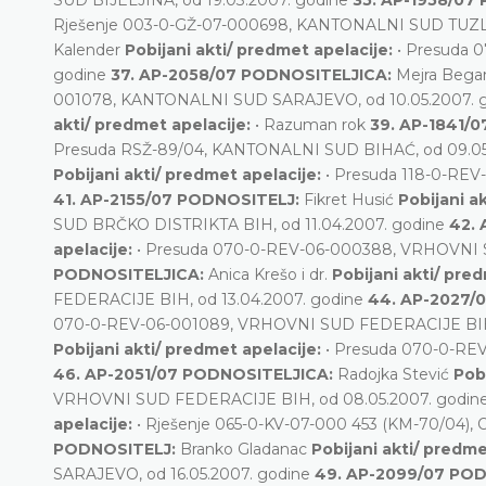
Rješenje 003-0-GŽ-07-000698, KANTONALNI SUD TUZLA
Kalender
Pobijani akti/ predmet apelacije:
• Presuda 
godine
37. AP-2058/07 PODNOSITELJICA:
Mejra Bega
001078, KANTONALNI SUD SARAJEVO, od 10.05.2007. 
akti/ predmet apelacije:
• Razuman rok
39. AP-1841/
Presuda RSŽ-89/04, KANTONALNI SUD BIHAĆ, od 09.05
Pobijani akti/ predmet apelacije:
• Presuda 118-0-RE
41. AP-2155/07 PODNOSITELJ:
Fikret Husić
Pobijani a
SUD BRČKO DISTRIKTA BIH, od 11.04.2007. godine
42.
apelacije:
• Presuda 070-0-REV-06-000388, VRHOVNI 
PODNOSITELJICA:
Anica Krešo i dr.
Pobijani akti/ pre
FEDERACIJE BIH, od 13.04.2007. godine
44. AP-2027/
070-0-REV-06-001089, VRHOVNI SUD FEDERACIJE BIH,
Pobijani akti/ predmet apelacije:
• Presuda 070-0-RE
46. AP-2051/07 PODNOSITELJICA:
Radojka Stević
Pob
VRHOVNI SUD FEDERACIJE BIH, od 08.05.2007. godin
apelacije:
• Rješenje 065-0-KV-07-000 453 (KM-70/04)
PODNOSITELJ:
Branko Gladanac
Pobijani akti/ predme
SARAJEVO, od 16.05.2007. godine
49. AP-2099/07 PO