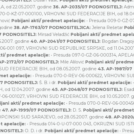
, od 22.05.2007. godine
36. AP-2035/07 PODNOSITELJ:
Admi
070-0-KŽ-07-000100, VRHOVNI SUD FEDERACIJE BIH, od 18.04
nović
Pobijani akti/ predmet apelacije:
• Presuda 009-0-GŽ-0
godine
38. AP-1763/07 PODNOSITELJICA:
Jelena Rešetar
Pobi
07 PODNOSITELJ:
Mirsad Veladžić
Pobijani akti/ predmet apel
.2007. godine
40. AP-2041/07 PODNOSITELJ:
Bogdan Dragoj
V-06-001 097, VRHOVNI SUD REPUBLIKE SRPSKE, od 11.04.2007
kti/ predmet apelacije:
• Presuda 097-0-GŽ-06-000314, APEL
 AP-2172/07 PODNOSITELJ:
Mile Alilović
Pobijani akti/ predme
SUD FEDERACIJE BIH, od 08.05.2007. godine
43. AP-1987/07
dmet apelacije:
• Presuda 070-0-REV-06-000622, VRHOVNI SU
07 PODNOSITELJ:
Š. B. i dr.
Pobijani akti/ predmet apelacije:
 od 12.04.2007. godine
45. AP-2048/07 PODNOSITELJ:
Esad
V-06-001027, VRHOVNI SUD FEDERACIJE BIH, od 10.05.2007. g
ijani akti/ predmet apelacije:
• Presuda 070-0-REV-06-00045
e
47. AP-1999/07 PODNOSITELJ:
D. S.
Pobijani akti/ predmet
, OPĆINSKI SUD SARAJEVO, od 28.05.2007. godine
48. AP-2020
t apelacije:
• Presuda 014-0-U-07-000 043, OKRUŽNI SUD I
DNOSITELJ:
O. D. i dr.
Pobijani akti/ predmet apelacije:
• Pres