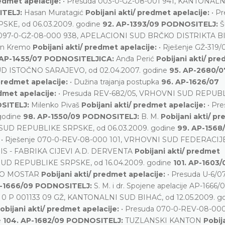
redmet apelacije:
• Presuda 003-0-GŽ-08-001 941, KANTONAL
ITELJ:
Hasan Muratagić
Pobijani akti/ predmet apelacije:
• P
KE, od 06.03.2009. godine
92. AP-1393/09 PODNOSITELJ:
Š
e 097-0-GŽ-08-000 938, APELACIONI SUD BRČKO DISTRIKTA BI
an Kremo
Pobijani akti/ predmet apelacije:
• Rješenje GŽ-319/0
 AP-1455/07 PODNOSITELJICA:
Anđa Perić
Pobijani akti/ pr
UD ISTOČNO SARAJEVO, od 02.04.2007. godine
95. AP-2680/0
 predmet apelacije:
• Dužina trajanja postupka
96. AP-1626/07
edmet apelacije:
• Presuda REV-682/05, VRHOVNI SUD REPUB
OSITELJ:
Milenko Pivaš
Pobijani akti/ predmet apelacije:
• Pre
godine
98. AP-1550/09 PODNOSITELJ:
B. M.
Pobijani akti/ p
 SUD REPUBLIKE SRPSKE, od 06.03.2009. godine
99. AP-1568
:
• Rješenje 070-0-REV-08-000 101, VRHOVNI SUD FEDERACIJE
IS - FABRIKA CIJEVI A.D. DERVENTA
Pobijani akti/ predmet
SUD REPUBLIKE SRPSKE, od 16.04.2009. godine
101. AP-1603/
DOO MOSTAR
Pobijani akti/ predmet apelacije:
• Presuda U-6/0
P-1666/09 PODNOSITELJ:
S. M. i dr. Spojene apelacije AP-1666/0
17 0 P 001133 09 GŽ, KANTONALNI SUD BIHAĆ, od 12.05.2009. g
obijani akti/ predmet apelacije:
• Presuda 070-0-REV-08-00
e
104. AP-1682/09 PODNOSITELJ:
TUZLANSKI KANTON
Pobija