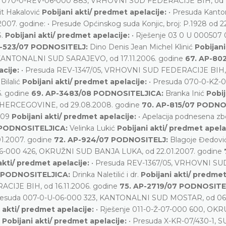
a 070-0-REV-06-000 883, VRHOVNI SUD FEDERACIJE BIH, od
it Hakalović
Pobijani akti/ predmet apelacije:
• Presuda Kant
007. godine: • Presude Općinskog suda Konjic, broj: P.1928 od 22
S.
Pobijani akti/ predmet apelacije:
• Rješenje 03 0 U 000507 
P-523/07 PODNOSITELJ:
Dino Denis Jean Michel Klinić
Pobijani
KANTONALNI SUD SARAJEVO, od 17.11.2006. godine
67. AP-80
acije:
• Presuda REV-1347/05, VRHOVNI SUD FEDERACIJE BIH,
Bilalić
Pobijani akti/ predmet apelacije:
• Presuda 070-0-KŽ-0
. godine
69. AP-3483/08 PODNOSITELJICA:
Branka Inić
Pobij
I HERCEGOVINE, od 29.08.2008. godine
70. AP-815/07 PODNO
4/09
Pobijani akti/ predmet apelacije:
• Apelacija podnesena z
 PODNOSITELJICA:
Velinka Lukić
Pobijani akti/ predmet apela
1.2007. godine
72. AP-924/07 PODNOSITELJ:
Blagoje Đedovi
06-000 426, OKRUŽNI SUD BANJA LUKA, od 22.01.2007. godine
akti/ predmet apelacije:
• Presuda REV-1367/05, VRHOVNI SU
7 PODNOSITELJICA:
Drinka Naletilić i dr.
Pobijani akti/ predme
CIJE BIH, od 16.11.2006. godine
75. AP-2719/07 PODNOSITE
resuda 007-0-U-06-000 323, KANTONALNI SUD MOSTAR, od 06.
 akti/ predmet apelacije:
• Rješenje 011-0-Ž-07-000 600, OK
ć
Pobijani akti/ predmet apelacije:
• Presuda X-KR-07/430-1, 