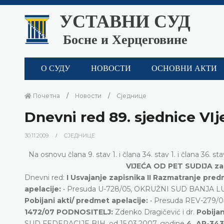
УСТАВНИ СУД
Босне и Херцеговине
О СУДУ
НОВОСТИ
ОСНОВНИ АКТИ
Почетна
Новости
Сједнице
Dnevni red 89. sjednice VIj
30.11.2009.
СЈЕДНИЦЕ
Na osnovu člana 9. stav 1. i člana 34. stav 1. i člana 36
VIJEĆA OD PET SUDIJA za 
Dnevni red:
I Usvajanje zapisnika II Razmatranje pre
apelacije:
• Presuda U-728/05, OKRUŽNI SUD BANJA LUK
Pobijani akti/ predmet apelacije:
• Presuda REV-279/
1472/07 PODNOSITELJ:
Zdenko Dragičević i dr.
Pobijan
SUD FEDERACIJE BIH, od 15.03.2007. godine
4. AP-34