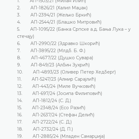
1. АП-1503/21 (Милан Илић)
2. АП-1826/21 (Халил Маџак)
3. АП-2394/21 (Жељко Бркић)
4. АП-2544/21 (Блашко Митровић)
5. АП-1095/22 (Банка Српске а.д. Бања Лука – у
стечају)
6. АП-2990/22 (Здравко Шкорић)
7. АП-3895/22 (Млдб. Б. Ф.)
8. АП-4677/22 (Душко Сувара)
9. АП-849/23 (Албин Зухрић)
10. АП-4893/23 (Оливер Петер Хедберг)
11. АП-5247/23 (Алмир Сарајлић)
12. АП-443/24 (Миле Вучковић)
13. АП-697/24 (Јосипа Филиповић)
14. АП-1812/24 (С. Д.)
15. АП-2348/24 (Есо Разић)
16. АП-2637/24 (Стефан Делић)
17. АП-2722/24 (С. Д.)
18. АП-2732/24 (Д. П.)
19. АП-2885/24 (Младен Самарџија)