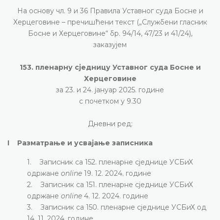
На основу чл. 9 и 36 Правила Уставног суда Босне и
Херцеговине – пречишћени текст („Службени гласник
Босне и Херцеговине“ бр. 94/14, 47/23 и 41/24),
заказујем
153. пленарну сједницу Уставног суда Босне и
Херцеговине
за 23. и 24. јануар 2025. године
с почетком у 9.30
Дневни ред:
I Разматрање и усвајање записника
1. Записник са 152. пленарне сједнице УСБиХ
одржане
online
19. 12. 2024. године
2. Записник са 151. пленарне сједнице УСБиХ
одржане
online
4. 12. 2024. године
3. Записник са 150. пленарне сједнице УСБиХ од
14. 11. 2024. године