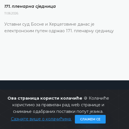
171. пленарна сједницa
11.06.2026.
Уставни суд Босне и Херцеговине данас је
електронским путем одржао 171. пленарну сједницу
Уставни суд Босне и Херцеговине
Ова страница користи колачиће
🍪 Колачиће
користимо за правилан рад web странице и
снимање одабраних поставки попут језика.
Сазнајте више о колачићима
СЛАЖЕМ СЕ
Copyrights @ 2026
Уставни суд БиХ
Сва права задржана.