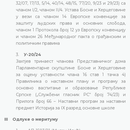
32/07, 17/13, 5/14, 40/14, 48/15, 77/20, 9/23 и 29/23) са
чланом I/2, чланом II/4. Устава Босне и Херцеговине
у вези са чланом 14 Европске конвенције за
заштиту људских права и основних слобода,
чланом 1 Протокола број 12 уз Европску конвенцију
и чланом 26 Међународног пакта о грађанским и
политичким правима
3.
У-20/24
Захтјев тринаест чланова Представничког дома
Парламентарне скупштине Босне и Херцеговине
за оцјену уставности члана 16 став 1 тачка 4)
Правилника о наставном плану и програму за
основно васпитање и образовање Републике
Српске („Службени гласник РС“ број 74/23) и
Прилога број 66 – Наставни програм за наставни
предмет Историја за IX разред основне школе
III Одлуке о меритуму