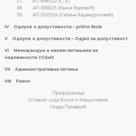
37. АП-4981/22 (С. Х.)
38. АП-3955/23 (Ханка Вајзовић)
39. АП-3303/24 (Сабина Хаџимуратовић)
IV Одлуке о допустивости –
prima facie
V Одлуке о допустивости – Одјел за допустивост
VI Меморандум о неким питањима из
надлежности УСБиХ
VII Административна питања
VIII Разно
Предсједница
Уставног суда Босне и Херцеговине
Сеада Палаврић