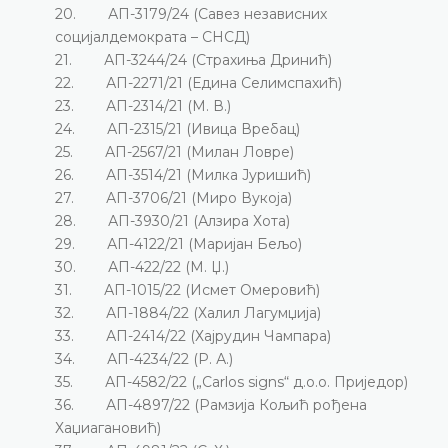
20. АП-3179/24 (Савез независних
социјалдемократа – СНСД)
21. АП-3244/24 (Страхиња Дринић)
22. АП-2271/21 (Едина Селимспахић)
23. АП-2314/21 (М. В.)
24. АП-2315/21 (Ивица Вребац)
25. АП-2567/21 (Милан Ловре)
26. АП-3514/21 (Милка Јуришић)
27. АП-3706/21 (Миро Вукоја)
28. АП-3930/21 (Алзира Хота)
29. АП-4122/21 (Маријан Бељо)
30. АП-422/22 (М. Џ.)
31. АП-1015/22 (Исмет Омеровић)
32. АП-1884/22 (Халил Лагумџија)
33. АП-2414/22 (Хајрудин Чампара)
34. АП-4234/22 (Р. А.)
35. АП-4582/22 („Carlos signs“ д.о.о. Приједор)
36. АП-4897/22 (Рамзија Кољић рођена
Хаџиагановић)