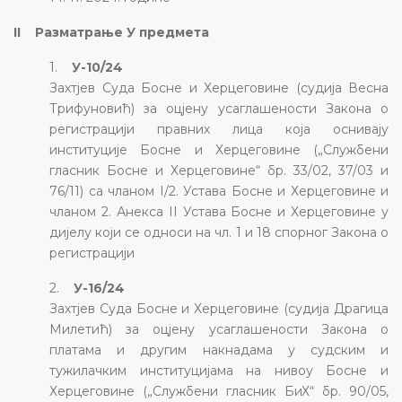
II Разматрање У предмета
1.
У-10/24
Захтјев Суда Босне и Херцеговине (судија Весна
Трифуновић) за оцјену усаглашености Закона о
регистрацији правних лица која оснивају
институције Босне и Херцеговине („Службени
гласник Босне и Херцеговине“ бр. 33/02, 37/03 и
76/11) са чланом I/2. Устава Босне и Херцеговине и
чланом 2. Анекса II Устава Босне и Херцеговине у
дијелу који се односи на чл. 1 и 18 спорног Закона о
регистрацији
2.
У-16/24
Захтјев Суда Босне и Херцеговине (судија Драгица
Милетић) за оцјену усаглашености Закона о
платама и другим накнадама у судским и
тужилачким институцијама на нивоу Босне и
Херцеговине („Службени гласник БиХ“ бр. 90/05,