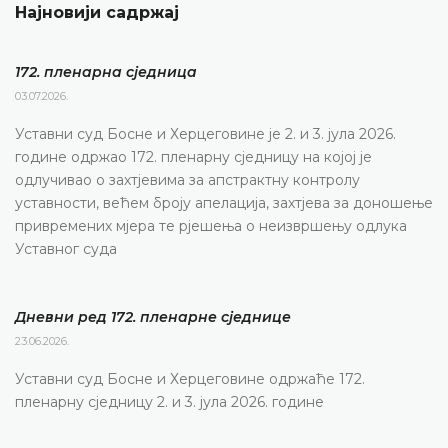
Најновији садржај
172. пленарна сједницa
03.07.2026.
Уставни суд Босне и Херцеговине је 2. и 3. јула 2026.
године одржао 172. пленарну сједницу на којој је
одлучивао о захтјевима за апстрактну контролу
уставности, већем броју апелација, захтјева за доношење
привремених мјера те рјешења о неизвршењу одлука
Уставног суда
Дневни ред 172. пленарне сједнице
23.06.2026.
Уставни суд Босне и Херцеговине одржаће 172.
пленарну сједницу 2. и 3. јула 2026. године