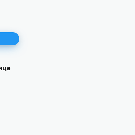
ице
171. пленарна сједницa
11.06.2026.
Уставни суд Босне и Херцеговине данас је
електронским путем одржао 171. пленарну сј
ДЕТАЉНИЈЕ