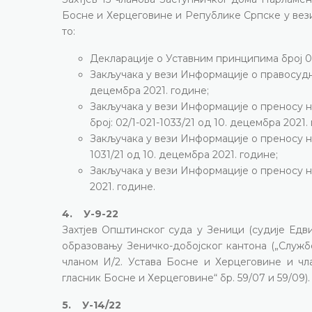
Босне и Херцеговине и Републике Српске у вез
то:
Декларације о Уставним принципима број 02/
Закључака у вези Информације о правосудни
децембра 2021. године;
Закључака у вези Информације о преносу н
број: 02/1-021-1033/21 од 10. децембра 2021.
Закључака у вези Информације о преносу н
1031/21 од 10. децембра 2021. године;
Закључака у вези Информације о преносу на
2021. године.
4. У-9-22
Захтјев Општинског суда у Зеници (судије Едви
образовању Зеничко-добојског кантона („Службене н
чланом И/2. Устава Босне и Херцеговине и чл
гласник Босне и Херцеговине“ бр. 59/07 и 59/09).
5. У-14/22