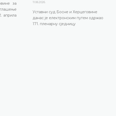
11.06.2026.
овине за
оглашење
Уставни суд Босне и Херцеговине
2. априла
данас је електронским путем одржао
171. пленарну сједницу