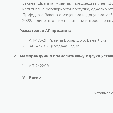
Захтјев Драгана Човића, предсједавајућег
испитивање регуларности поступка, односно ут
Приједлога Закона о измјенама и допунама Избо
2022. године штетним по витални интерес бошњ
III Разматрање АП предмета
1. АП-475-21 (Крајина Борац д.о.о. Бања Лука)
2. АП-4378-21 (Гордана Тадић)
IV Меморандуми о преиспитивању одлука Устав
1. АП-2422/18
V Разно
Уставног 