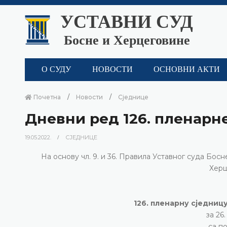
УСТАВНИ СУД
Босне и Херцеговине
О СУДУ
НОВОСТИ
ОСНОВНИ АКТИ
Почетна
Новости
Сједнице
Дневни ред 126. пленарн
19.05.2022.
СЈЕДНИЦЕ
На основу чл. 9. и 36. Правила Уставног суда Бо
Херц
126. пленарну сједниц
за 26.
са п