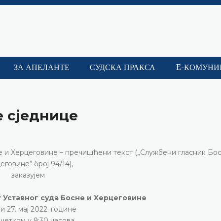
ЗА АПЕЛАНТЕ
СУДСКА ПРАКСА
E-КОМУНИ
е сједнице
сне и Херцеговине – пречишћени текст („Службени гласник Бо
еговине“ број 94/14),
заказујем
у Уставног суда Босне и Херцеговине
 и 27. мај 2022. године
очетком у 9:30 часова