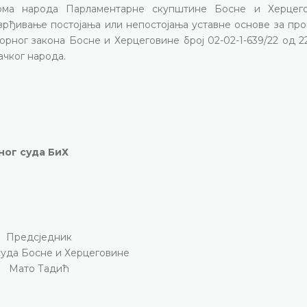
 Дома народа Парламентарне скупштине Босне и Херцег
врђивање постојања или непостојања уставне основе за пр
рног закона Босне и Херцеговине број 02-02-1-639/22 од 2
ачког народа.
ног суда БиХ
Предсједник
суда Босне и Херцеговине
Мато Тадић