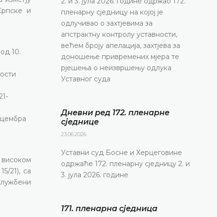
2. и 3. јула 2026. године одржао 172.
 Српске и
пленарну сједницу на којој је
одлучивао о захтјевима за
апстрактну контролу уставности,
већем броју апелација, захтјева за
од 10.
доношење привремених мјера те
рјешења о неизвршењу одлука
ности
Уставног суда
21-
Дневни ред 172. пленарне
ецембра
сједнице
23.06.2026.
Уставни суд Босне и Херцеговине
о високом
одржаће 172. пленарну сједницу 2. и
5/21), са
3. јула 2026. године
Службени
171. пленарна сједницa