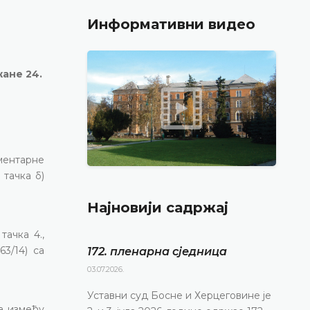
Информативни видео
жане 24.
ментарне
 тачка б)
Најновији садржај
тачка 4.,
3/14) са
172. пленарна сједницa
03.07.2026.
Уставни суд Босне и Херцеговине је
а између