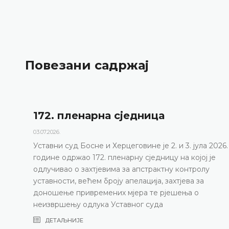
Повезани садржај
172. пленарна сједницa
03.07.2026.
Уставни суд Босне и Херцеговине је 2. и 3. јула 2026.
године одржао 172. пленарну сједницу на којој је
одлучивао о захтјевима за апстрактну контролу
уставности, већем броју апелација, захтјева за
доношење привремених мјера те рјешења о
неизвршењу одлука Уставног суда
ДЕТАЉНИЈЕ