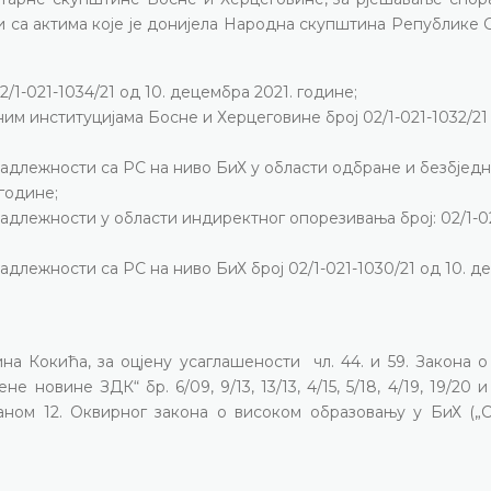
и са актима које је донијела Народна скупштина Републике
1-021-1034/21 од 10. децембра 2021. године;
м институцијама Босне и Херцеговине број 02/1-021-1032/21 
адлежности са РС на ниво БиХ у области одбране и безбјед
 године;
адлежности у области индиректног опорезивања број: 02/1-0
длежности са РС на ниво БиХ број 02/1-021-1030/21 од 10. д
на Кокића, за оцјену усаглашености чл. 44. и 59. Закона 
овине ЗДК“ бр. 6/09, 9/13, 13/13, 4/15, 5/18, 4/19, 19/20 и 1
аном 12. Оквирног закона о високом образовању у БиХ („