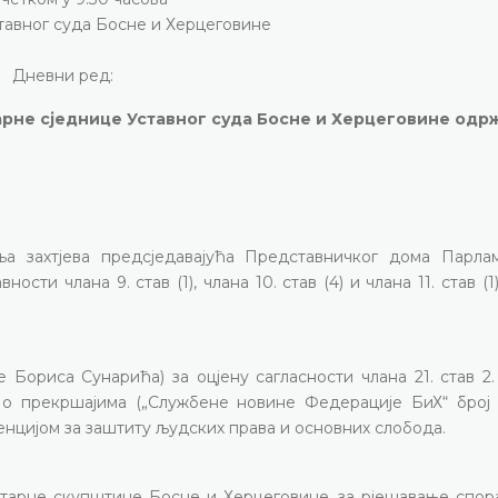
ставног суда Босне и Херцеговине
Дневни ред:
арне сједнице Уставног суда Босне и Херцеговине одр
а захтјева предсједавајућа Представничког дома Парла
ти члана 9. став (1), члана 10. став (4) и члана 11. став (1)
Бориса Сунарића) за оцјену сагласности члана 21. став 2. 
 о прекршајима („Службене новине Федерације БиХ“ број 6
нцијом за заштиту људских права и основних слобода.
нтарне скупштине Босне и Херцеговине, за рјешавање спор