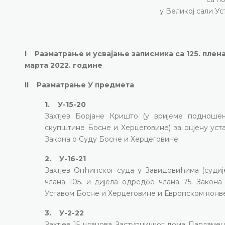
у Великој сали У
I Разматрање и усвајање записника са 125. плен
марта 2022. године
II Разматрање У предмета
1. У-15-20
Захтјев Борјане Кришто (у вријеме подношењ
скупштине Босне и Херцеговине) за оцјену уставнос
Закона о Суду Босне и Херцеговине.
2. У-16-21
Захтјев Опћинског суда у Завидовићима (судије 
члана 105. и дијела одредбе члана 75. Закона
Уставом Босне и Херцеговине и Европском конве
3. У-2-22
Захтјев 15 чланова Заступничког дома Парламе