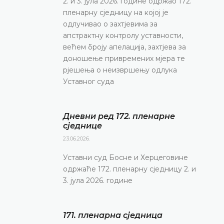
2. и 3. јула 2026. године одржао 172.
пленарну сједницу на којој је
одлучивао о захтјевима за
апстрактну контролу уставности,
већем броју апелација, захтјева за
доношење привремених мјера те
рјешења о неизвршењу одлука
Уставног суда
Дневни ред 172. пленарне
сједнице
23.06.2026.
Уставни суд Босне и Херцеговине
одржаће 172. пленарну сједницу 2. и
3. јула 2026. године
171. пленарна сједницa