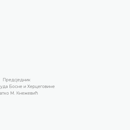
Предсједник
суда Босне и Херцеговине
атко М. Кнежевић