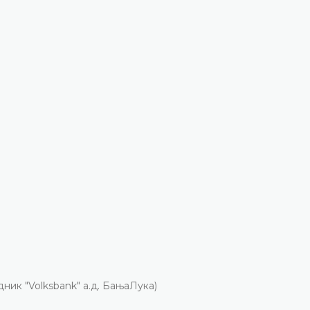
дник "Volksbank" а.д. БањаЛука)