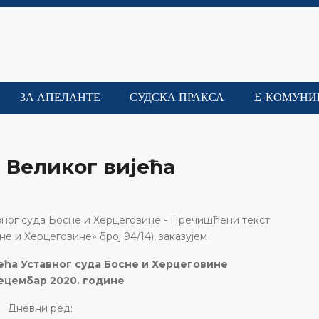
ЗА АПЕЛАНТЕ
СУДСКА ПРАКСА
E-КОМУНИ
 Великог вијећа
тавног суда Босне и Херцеговине - Пречишћени текст
е и Херцеговине» број 94/14), заказујем
јећа Уставног суда Босне и Херцеговине
децембар 2020. године
Дневни ред: