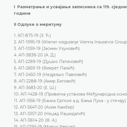
I Разматрање и усвајање записника са 119. сједн
године
II Одлуке о меритуму
1. АП-875-19 (З. Ћ.)
2. АП-1995-19 (Wiener osiguranje Vienna Insurance Group 
3. АП-1059-19 (Јасмин Узуновић)
4. АП-3838-20 (А. Д.)
5. АП-2289-19 (Душко Латиновић)
6. АП-2659-19 (Фикрет Палић)
7. АП-2450-19 (Недјељко Павловић)
8. АП-2288-19 (Амир Беговић)
9. АП-3683-20 (Е. Ш.)
10. АП-1428-19 (Приватна установа Међународна основн
11. АП-1556-19 (Банка Српске а.д. Бања Лука - у стечају)
12. АП-3647-20 (Асим Камбер)
13. АП-3357-20 (Неџад Рашидагић)
14. АП-3814-20 (Ф. А.)
15. АП-1793-19 (Мирко Херцег)