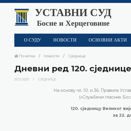
УСТАВНИ СУД
Босне и Херцеговине
О СУДУ
НОВОСТИ
ОСНОВНИ АКТИ
Почетна
Новости
Сједнице
Дневни ред 120. сједнице
20.12.2020.
СЈЕДНИЦЕ
На основу чл. 10. и 36. Правила Ус
(«Службени гласник Босн
120. сједницу Великог ви
за 22. 