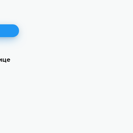
ице
171. пленарна сједницa
11.06.2026.
Уставни суд Босне и Херцеговине данас је
електронским путем одржао 171. пленарну сј
ДЕТАЉНИЈЕ