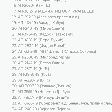
16. АП-2050-19 (М. Ђ.)
17. АП-3612-19 (АДРИАТИЦ ОСИГУРАЊЕ ДД)
18. АП-812-19 (Аваз-рото пресс д.о.о.)
19. АП-464-19 (Вахида Хабул)
20. АП-2401-19 (Мира Савић)
21. АП-3754-19 (Кадро Фетаховић)
22. АП-4181-19 (Перо Лукић)
23. АП-2834-19 (Фадил Билић)
24. АП-3315-19 (МП "Шамот РС" д.о.о. Соколац)
25. АП-2608-19 (Милорад Мрђа)
26. АП-2142-19 (Петар Галић)
27. АП-2371-19 (Н. Ђ.)
28. АП-3840-19 (К. Л.)
29. АП-4220-19 (Б. К.)
30. АП-3607-19 (Јованка Дувњак)
31. АП-3566-19 (Нермина Грабус)
32. АП-4527-19 (Менсур Дедић)
33. АП-3633-19 ("Сбербанк" а.д. Бања Лука, правни сље
34. АП-246-20 (Војислав Пајкић)