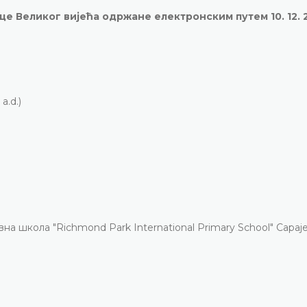
ице Великог вијећа одржане електронским путем 10. 12. 
a.d.)
а школа "Richmond Park International Primary School" Сарај