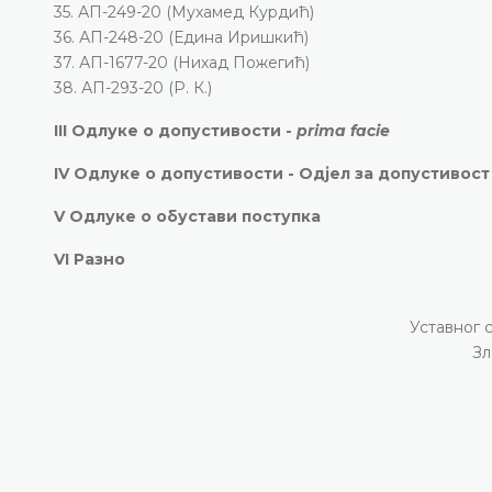
35. АП-249-20 (Мухамед Курдић)
36. АП-248-20 (Едина Иришкић)
37. АП-1677-20 (Нихад Пожегић)
38. АП-293-20 (Р. К.)
III Одлуке о допустивости -
prima facie
IV Одлуке о допустивости - Одјел за допустивост
V Одлуке о обустави поступка
VI Разно
Уставног 
Зл