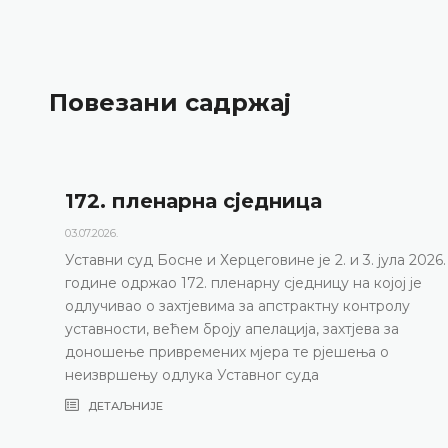
Повезани садржај
172. пленарна сједницa
03.07.2026.
Уставни суд Босне и Херцеговине је 2. и 3. јула 2026.
године одржао 172. пленарну сједницу на којој је
одлучивао о захтјевима за апстрактну контролу
уставности, већем броју апелација, захтјева за
доношење привремених мјера те рјешења о
неизвршењу одлука Уставног суда
ДЕТАЉНИЈЕ