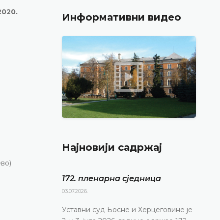
2020.
Информативни видео
Најновији садржај
ево)
172. пленарна сједницa
03.07.2026.
Уставни суд Босне и Херцеговине је