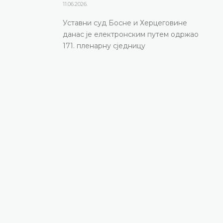
11.06.2026.
Уставни суд Босне и Херцеговине
данас је електронским путем одржао
171. пленарну сједницу