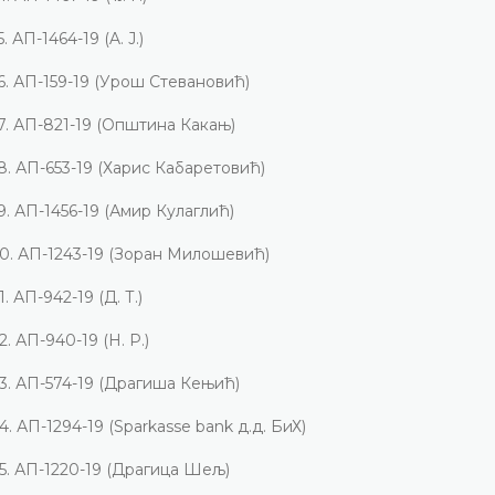
5.
АП-1464-19 (A. Ј
.
)
6.
АП-159-19 (Урош Стевановић)
7.
АП-821-19 (Општина Какањ)
8.
АП-653-19 (Харис Кабаретовић)
9.
АП-1456-19 (Амир Кулаглић)
0.
АП-1243-19
(Зоран Милошевић)
1.
АП-942-19 (Д
.
Т.)
2.
АП-940-19 (Н. Р.)
3.
АП-574-19
(Драгиша Кењић)
4.
АП-1294-19
(
Sparkasse bank
д.д. БиХ)
5.
АП-1220-19
(Драгица Шељ)