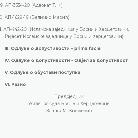
9.
АП-3554-20 (Адвокат Т. К.)
0.
АП-1629-19 (Велимир Марић)
1.
АП-442-20 (Исламска заједница у Босни и Херцеговини,
Ријасет Исламске заједнице у Босни и Херцеговини)
III
.
Одлуке о допустивости –
prima facie
IV.
Одлуке о допустивости -
O
дјел за допустивост
V.
Одлуке о обустави поступка
VI.
Разно
Предсједник
Уставног суда Босне и Херцеговине
Златко М. Кнежевић