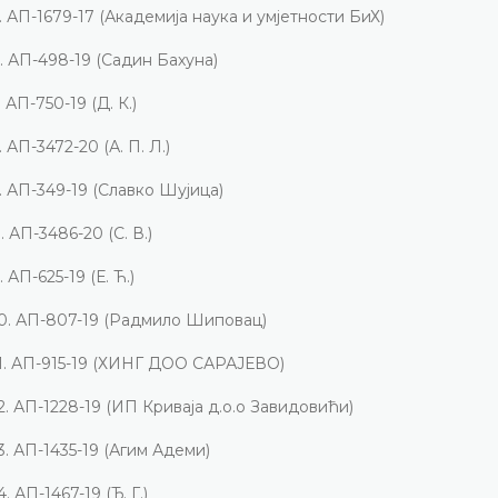
.
АП-1679-17
(Академија наука и умјетности БиХ)
.
АП-498-19 (Садин Бахуна)
.
АП-750-19
(Д. К.)
.
АП-3472-20 (А. П. Л.)
.
АП-349-19 (Славко Шујица)
.
АП-3486-20 (С. В.)
.
АП-625-19 (Е.
Ћ.)
0.
АП-807-19 (Радмило Шиповац)
1.
АП-915-19 (ХИНГ ДОО САРАЈЕВО)
2.
АП-1228-19
(ИП Криваја д.о.о Завидовићи)
3.
АП-1435-19
(Агим Адеми)
4.
АП-1467-19 (Ђ. Г.)