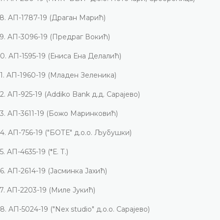
8.
АП-1787-19 (Драган Марић)
9.
АП-3096-19 (Предраг Вокић)
0.
АП-1595-19 (Ениса Ена Делалић)
1.
АП-1960-19 (Младен Зеленика)
2.
АП-925-19 (
Addiko Bank
д.д. Сарајево)
3.
АП-3611-19 (Божо Маринковић)
4.
АП-756-19 ("БОТЕ" д.о.о. Љубушки)
5.
АП-4635-19 (*Е.
Т.)
6.
АП-2614-19 (Јасминка Јахић)
7.
АП-2203-19 (Миле Јукић)
8.
АП-5024-19 ("
Nex studio
" д.о.о. Сарајево)