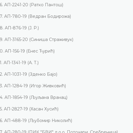
6.
АП-2241-20
(Ратко Пантош)
7.
АП-780-19 (Ведран Бодирожа)
8.
АП-876-19 (Ј. Р.)
9.
АП-3165-20 (Синиша Страживук)
0.
АП-156-19 (Енес Ћурић)
1.
АП-1341-19 (А. Т.)
2.
АП-1031-19 (Зденко Бајо)
3.
АП-1284-19 (Игор Живковић)
4.
АП-1854-19 (Љуљана Вранац)
5.
АП-2827-19 (Хасан Хусић)
6.
АП-488-19 (Љубомир Николић)
7.
АП-280-19 (ПИК "БВИ" д.о.о. Поточари, Сребреница)