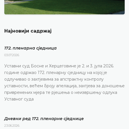
Најновији садржај
172. пленарна сједницa
03.07.2026.
Уставни суд Босне и Херцеговине је 2. и 3. јула 2026.
године одржао 172. пленарну сједницу на којој је
одлучивао о захтјевима за апстрактну контролу
уставности, већем броју апелација, захтјева за доношење
привремених мјера те рјешења о неизвршењу одлука
Уставног суда
Дневни ред 172. пленарне сједнице
23.06.2026.