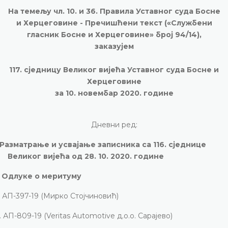
На темељу чл. 10. и 36. Правила Уставног суда Босне
и Херцеговине -
Пречишћени текст («Службени
гласник Босне и Херцеговине» број 94/14),
заказујем
117. сједницу Великог вијећа Уставног суда Босне и
Херцеговине
за 10. новембар 2020. године
Дневни ред:
Разматрање и усвајање записника са 116. сједнице
Великог вијећа од
28. 10. 2020. године
Одлуке о меритуму
АП-397-19 (Мирко Стојчиновић)
.
АП-809-19 (
Veritas Automotive
д.о.о. Сарајево)