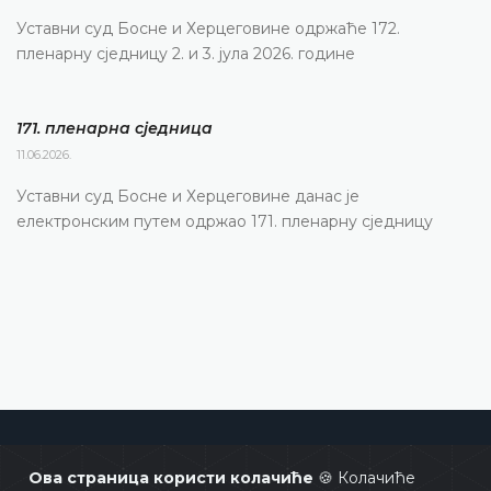
Уставни суд Босне и Херцеговине одржаће 172.
пленарну сједницу 2. и 3. јула 2026. године
171. пленарна сједницa
11.06.2026.
Уставни суд Босне и Херцеговине данас је
електронским путем одржао 171. пленарну сједницу
Уставни суд Босне и Херцеговине
Ова страница користи колачиће
🍪 Колачиће