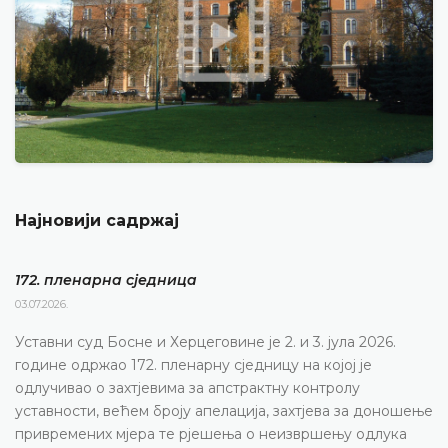
Најновији садржај
172. пленарна сједницa
03.07.2026.
Уставни суд Босне и Херцеговине је 2. и 3. јула 2026.
године одржао 172. пленарну сједницу на којој је
одлучивао о захтјевима за апстрактну контролу
уставности, већем броју апелација, захтјева за доношење
привремених мјера те рјешења о неизвршењу одлука