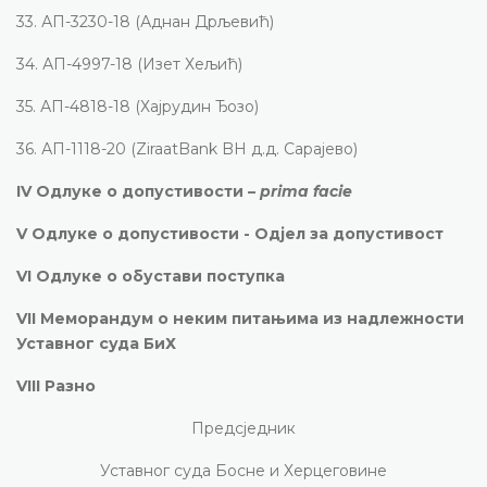
33.
АП-3230-18 (Аднан Дрљевић)
34.
АП-4997-18 (Изет Хељић)
35.
АП-4818-18 (Хајрудин Ђозо)
36.
АП-1118-20 (ZiraatBank BH д.д. Сарајево)
IV
Одлуке о допустивости –
prima facie
V
Одлуке о допустивости - Одјел за допустивост
VI
Одлуке о обустави поступка
VII
Меморандум о неким питањима из надлежности
Уставног суда БиХ
VIII
Разно
Предсједник
Уставног суда Босне и Херцеговине