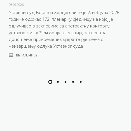
23.06.2026.
 је 2. и 3. јула 2026.
Уставни суд Босне и Херцегов
едницу на којој је
пленарну сједницу 2. и 3. јула 
трактну контролу
ДЕТАЉНИЈЕ
ја, захтјева за
те рјешења о
суда