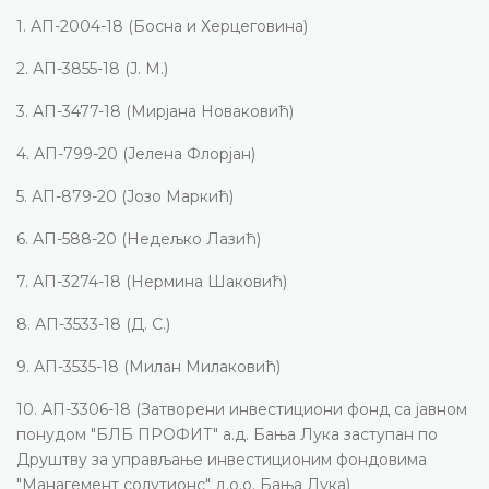
1.
АП-2004-18 (Босна и Херцеговина)
2.
АП-3855-18 (Ј. М.)
3.
АП-3477-18 (Мирјана Новаковић)
4.
АП-799-20 (Јелена Флорјан)
5.
АП-879-20 (Јозо Маркић)
6.
АП-588-20 (Недељко Лазић)
7.
АП-3274-18 (Нермина Шаковић)
8.
АП-3533-18 (Д. С.)
9.
АП-3535-18 (Милан Милаковић)
10.
АП-3306-18 (Затворени инвестициони фонд са јавном
понудом "БЛБ ПРОФИТ" а.д. Бања Лука заступан по
Друштву за управљање инвестиционим фондовима
"Манагемент солутионс" д.о.о. Бања Лука)