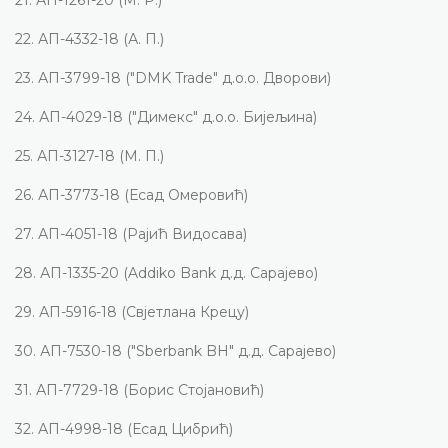
22.
АП-4332-18 (А. П.)
23.
АП-3799-18 ("
DMK Trade
" д.о.о. Дворови)
24.
АП-4029-18 ("Димекс" д.о.о. Бијељина)
25.
АП-3127-18 (М. П.)
26.
АП-3773-18 (Есад Омеровић)
27.
АП-4051-18 (Рајић Видосава)
28.
АП-1335-20 (Addiko Bank д.д. Сарајево)
29.
АП-5916-18 (Свјетлана Крецу)
30.
АП-7530-18 ("
Sberbank BH
" д.д. Сарајево)
31.
АП-7729-18 (Борис Стојановић)
32.
АП-4998-18 (Есад Цибрић)