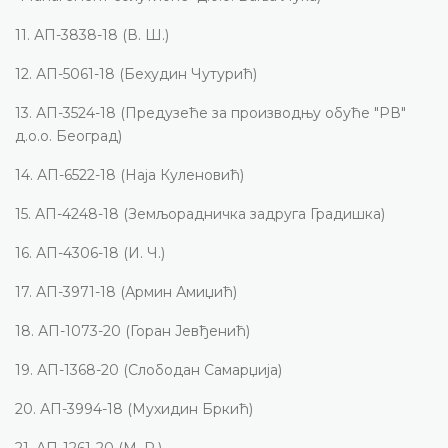
11.
АП-3838-18 (В. Ш.)
12.
АП-5061-18 (Бехудин Чутурић)
13.
АП-3524-18 (Предузеће за производњу обуће "РВ"
д.о.о. Београд)
14.
АП-6522-18 (Наја Куленовић)
15.
АП-4248-18 (Земљорадничка задруга Градишка)
16.
АП-4306-18 (И. Ч.)
17.
АП-3971-18 (Армин Амиџић)
18.
АП-1073-20 (Горан Јевђенић)
19.
АП-1368-20 (Слободан Самарџија)
20.
АП-3994-18 (Мухидин Бркић)
21.
АП-1261-20 (М. Р.)