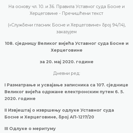
На основу чл. 10. и 36. Правила Уставног суда Босне и
Херцеговине - Пречишћени текст
(«Службени гласник Босне и Херцеговине» број 94/14),
заказујем
108. сједницу Великог вијећа Уставног суда Босне и
Херцеговине
за 20. мај 2020. године
Дневни ред:
I
Разматрање и усвајање записника са 107. сједнице
Великог вијећа одржане електронским путем 6. 5.
2020. године
II
Извјештај о извршењу одлуке Уставног суда
Босне и Херцеговине, број АП-1217/20
III
Одлуке о меритуму