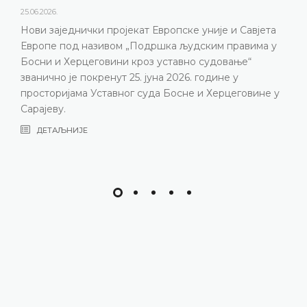
25.06.2026.
Нови заједнички пројекат Европске уније и Савјета
Европе под називом „Подршка људским правима у
Босни и Херцеговини кроз уставно судовање“
званично је покренут 25. јуна 2026. године у
просторијама Уставног суда Босне и Херцеговине у
Сарајеву.
ДЕТАЉНИЈЕ