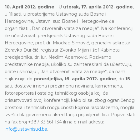
10. April 2012. godine
- U
utorak, 17. aprila 2012. godine
,
u
11
sati, u prostorijama Ustavnog suda Bosne i
Hercegovine, Ustavni sud Bosne i Hercegovine će
organizirati „Dan otvorenih vrata za medije“. Na konferenciji
će učestvovati predsjednik Ustavnog suda Bosne i
Hercegovine, prof. dr. Miodrag Simović, generalni sekretar
Zdravko Đuričić, registrar Zvonko Mijan i šef Kabineta
predsjednika, dr. iur. Nedim Ademović. Pozivamo
predstavnike medija, ukoliko su zainteresirani da učestvuju,
prate i snimaju „Dan otvorenih vrata za medije“, da nam
najkasnije do
ponedjeljka, 16. aprila 2012. godine
, do
15
sati, dostave imena i prezimena novinara, kamermana,
fotoreportera i ostalog tehničkog osoblja koji će
prisustvovati ovoj konferenciji, kako bi se, zbog ograničenog
prostora i tehničkih mogućnosti kojima raspolažemo, mogla
izvršiti blagovremena akreditacija prijavljenih lica. Prijave slati
na fax broj +387 33 561 134 ili na e-mail adresu:
info@ustavnisud.ba
.