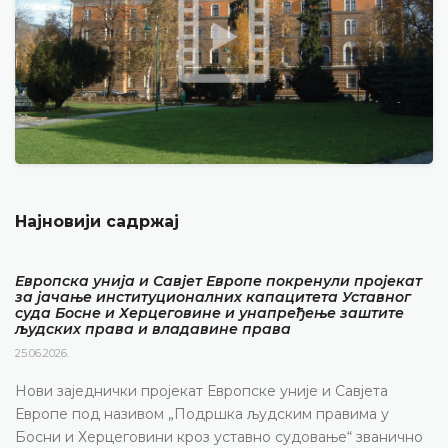
Најновији садржај
Европска унија и Савјет Европе покренули пројекат
за јачање институционалних капацитета Уставног
суда Босне и Херцеговине и унапређење заштите
људских права и владавине права
25.06.2026.
Нови заједнички пројекат Европске уније и Савјета
Европе под називом „Подршка људским правима у
Босни и Херцеговини кроз уставно судовање“ званично