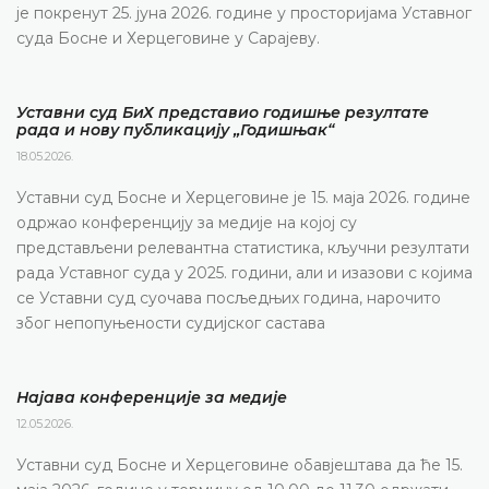
је покренут 25. јуна 2026. године у просторијама Уставног
суда Босне и Херцеговине у Сарајеву.
Уставни суд БиХ представио годишње резултате
рада и нову публикацију „Годишњак“
18.05.2026.
Уставни суд Босне и Херцеговине је 15. маја 2026. године
одржао конференцију за медије на којој су
представљени релевантна статистика, кључни резултати
рада Уставног суда у 2025. години, али и изазови с којима
се Уставни суд суочава посљедњих година, нарочито
због непопуњености судијског састава
Најава конференције за медије
12.05.2026.
Уставни суд Босне и Херцеговине обавјештава да ће 15.