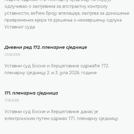
одлучивао о захтјевима за апстрактну контролу
уставности, већем броју апелација, захтјева за доношење
привремених мјера те рјешења о неизвршењу одлука
Уставног суда
Дневни ред 172. пленарне сједнице
23.06.2026.
Уставни суд Босне и Херцеговине одржаће 172.
пленарну сједницу 2. и 3. јула 2026. године
171. пленарна сједницa
11.06.2026.
Уставни суд Босне и Херцеговине данас је
електронским путем одржао 171. пленарну сједницу