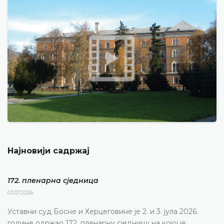
Најновији садржај
172. пленарна сједницa
03.07.2026.
Уставни суд Босне и Херцеговине је 2. и 3. јула 2026.
године одржао 172. пленарну сједницу на којој је