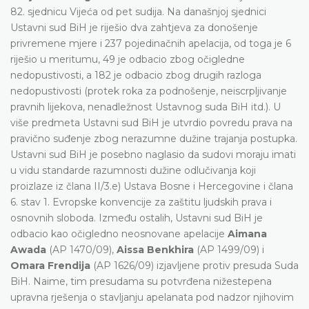
82. sjednicu Vijeća od pet sudija. Na današnjoj sjednici
Ustavni sud BiH je riješio dva zahtjeva za donošenje
privremene mjere i 237 pojedinačnih apelacija, od toga je 6
riješio u meritumu, 49 je odbacio zbog očigledne
nedopustivosti, a 182 je odbacio zbog drugih razloga
nedopustivosti (protek roka za podnošenje, neiscrpljivanje
pravnih lijekova, nenadležnost Ustavnog suda BiH itd.). U
više predmeta Ustavni sud BiH je utvrdio povredu prava na
pravično suđenje zbog nerazumne dužine trajanja postupka.
Ustavni sud BiH je posebno naglasio da sudovi moraju imati
u vidu standarde razumnosti dužine odlučivanja koji
proizlaze iz člana II/3.e) Ustava Bosne i Hercegovine i člana
6. stav 1. Evropske konvencije za zaštitu ljudskih prava i
osnovnih sloboda. Između ostalih, Ustavni sud BiH je
odbacio kao očigledno neosnovane apelacije
Aimana
Awada
(AP 1470/09),
Aissa Benkhira
(AP 1499/09) i
Omara Frendija
(AP 1626/09) izjavljene protiv presuda Suda
BiH. Naime, tim presudama su potvrđena nižestepena
upravna rješenja o stavljanju apelanata pod nadzor njihovim