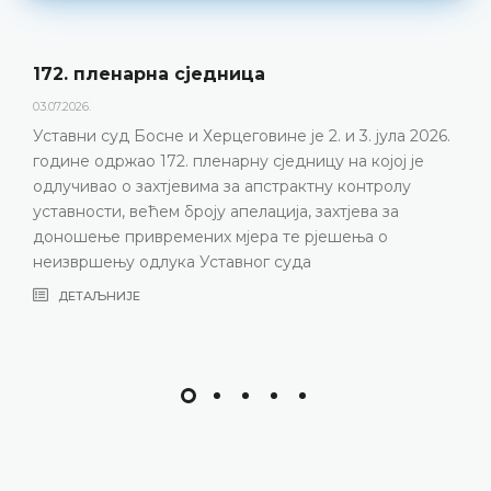
172. пленарна сједницa
03.07.2026.
Уставни суд Босне и Херцеговине је 2. и 3. јула 2026.
године одржао 172. пленарну сједницу на којој је
одлучивао о захтјевима за апстрактну контролу
уставности, већем броју апелација, захтјева за
доношење привремених мјера те рјешења о
неизвршењу одлука Уставног суда
ДЕТАЉНИЈЕ