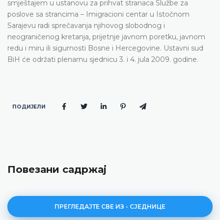
smještajem u ustanovu za prihvat stranaca Službe za
poslove sa strancima – Imigracioni centar u Istočnom
Sarajevu radi sprečavanja njihovog slobodnog i
neograničenog kretanja, prijetnje javnom poretku, javnom
redu i miru ili sigurnosti Bosne i Hercegovine. Ustavni sud
BiH će održati plenarnu sjednicu 3. i 4. jula 2009. godine.
ПОДИЈЕЛИ
Повезани садржај
ПРЕГЛЕДАЈТЕ СВЕ ИЗ - СЈЕДНИЦЕ