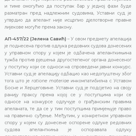
и тиме омогућио да поступак бар у једној фази буде
разматран пред надлежним судовима, Уставни суд је
утврдио да апелант није исцрпио дјелотворне правне
лијекове могуће према закону.
АП-457/22 (Јелена Савић)
– У овом предмету апелација
је поднесена против одлука редовних судова донесених
у управном спору у којем је одбачена апеланткињина
тужба против рјешења другостепеног органа донесеног
у поступку који се односи на спроведени јавни конкурс.
Уставни суд је апелацију одбацио као недопуштену због
тога што је
ratione materiae
инкомпатибилна с Уставом
Босне и Херцеговине. Уставни суд је подсјетио на своју
ранију праксу према којој се у поступцима који се
односе на конкурсе одлучује о грађанским правима
апеланата, те да се у тим поступцима примјењује право
на правично суђење. Међутим, у конкретном управном
спору у којем су донесене оспорене одлуке редовних
судова апеланткиња је оспоравала одлуку