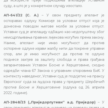
да искористе прије подношења апелације Уставном
суду, а што је у конкретном случају изостало.
АП-641/22 (С. А.)
– У овом предмету апелант је
оспоравао одлуку Комисије за условни отпуст која је
донесена поводом његове молбе за условни отпуст.
Уставни суд је апелацију одбацио као недопуштену због
неисцрпљивања правних лијекова могућих према закону.
Наиме, апелант није имао могућност да против
оспорене одлуке изјави жалбу нити да покрене управни
спор, али је имао могућност да против те одлуке
поднесе захтјев за заштиту слобода и права грађана
загарантованих Уставом Босне и Херцеговине, сходно
одредби члана 67 Закона о управним споровима БиХ. У
контексту наведеног, Уставни суд је подсјетио на праксу
Европског суда за људска права у предмету
Шербечић
против Босне и Херцеговине
(одлука од 26. априла
2022. године).
АП-2848/23 („Приједорпутеви“ а.д. Приједор)
– У
овом предмету апелант је указивао на повреду права на