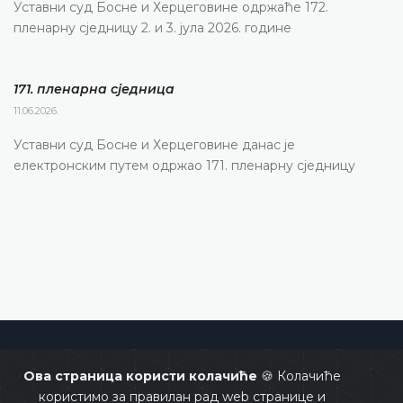
Уставни суд Босне и Херцеговине одржаће 172.
пленарну сједницу 2. и 3. јула 2026. године
171. пленарна сједницa
11.06.2026.
Уставни суд Босне и Херцеговине данас је
електронским путем одржао 171. пленарну сједницу
Уставни суд Босне и Херцеговине
Ова страница користи колачиће
🍪 Колачиће
користимо за правилан рад web странице и