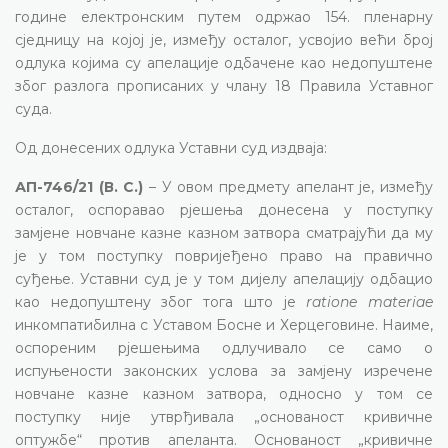
године електронским путем одржао 154. пленарну
сједницу на којој је, између осталог, усвојио већи број
одлука којима су апелације одбачене као недопуштене
због разлога прописаних у члану 18 Правила Уставног
суда.
Од донесених одлука Уставни суд издваја:
АП-746/21 (В. С.)
– У овом предмету апелант је, између
осталог, оспоравао рјешења донесена у поступку
замјене новчане казне казном затвора сматрајући да му
је у том поступку повријеђено право на правично
суђење. Уставни суд је у том дијелу апелацију одбацио
као недопуштену због тога што је
ratione materiae
инкомпатибилна с Уставом Босне и Херцеговине. Наиме,
оспореним рјешењима одлучивало се само о
испуњености законских услова за замјену изречене
новчане казне казном затвора, односно у том се
поступку није утврђивала „основаност кривичне
оптужбе“ против апеланта. Основаност „кривичне