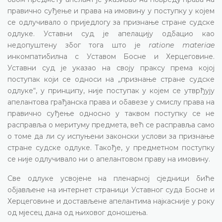
правично суђење и права на имовину у поступку у којем
се одлучивало о приједлогу за признање стране судске
одлуке. Уставни суд је апелацију одбацио као
недопуштену због тога што је
ratione materiae
инкомпатибилна с Уставом Босне и Херцеговине.
Уставни суд је указао на своју праксу према којој
поступак који се односи на „признање стране судске
одлуке“, у принципу, није поступак у којем се утврђују
апелантова грађанска права и обавезе у смислу права на
правично суђење односно у таквом поступку се не
расправља о меритуму предмета, већ се расправља само
о томе да ли су испуњени законски услови за признање
стране судске одлуке. Такође, у предметном поступку
се није одлучивало ни о апелантовом праву на имовину.
Све одлуке усвојене на пленарној сједници биће
објављене на интернет страници Уставног суда Босне и
Херцеговине и достављене апелантима најкасније у року
од мјесец дана од њиховог доношења.