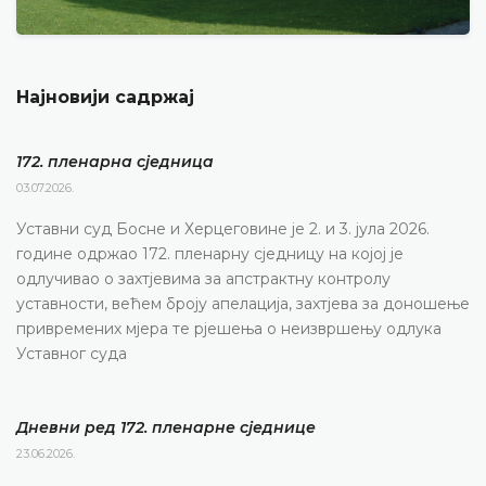
Најновији садржај
172. пленарна сједницa
03.07.2026.
Уставни суд Босне и Херцеговине је 2. и 3. јула 2026.
године одржао 172. пленарну сједницу на којој је
одлучивао о захтјевима за апстрактну контролу
уставности, већем броју апелација, захтјева за доношење
привремених мјера те рјешења о неизвршењу одлука
Уставног суда
Дневни ред 172. пленарне сједнице
23.06.2026.