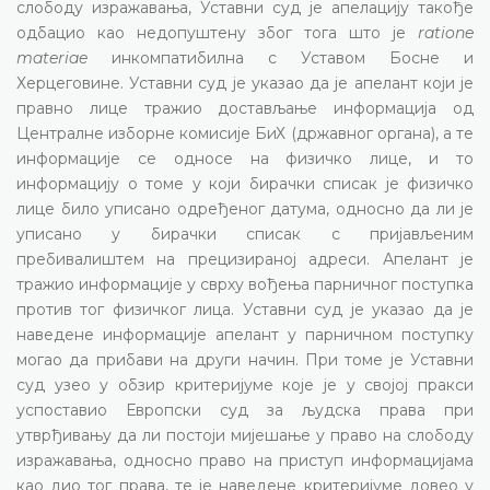
слободу изражавања, Уставни суд је апелацију такође
одбацио као недопуштену због тога што је
ratione
materiae
инкомпатибилна с Уставом Босне и
Херцеговине. Уставни суд је указао да је апелант који је
правно лице тражио достављање информација од
Централне изборне комисије БиХ (државног органа), а те
информације се односе на физичко лице, и то
информацију о томе у који бирачки списак је физичко
лице било уписано одређеног датума, односно да ли је
уписано у бирачки списак с пријављеним
пребивалиштем на прецизираној адреси. Апелант је
тражио информације у сврху вођења парничног поступка
против тог физичког лица. Уставни суд је указао да је
наведене информације апелант у парничном поступку
могао да прибави на други начин. При томе је Уставни
суд узео у обзир критеријуме које је у својој пракси
успоставио Европски суд за људска права при
утврђивању да ли постоји мијешање у право на слободу
изражавања, односно право на приступ информацијама
као дио тог права, те је наведене критеријуме довео у