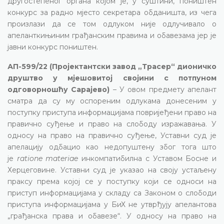
другостепеног органа којом је, у суштини, поништен
конкурс за радно мјесто секретара обданишта, из чега
произлази да се том одлуком није одлучивало о
апеланткињиним грађанским правима и обавезама јер је
јавни конкурс поништен.
АП-599/22 (Пројектантски завод „Трасер“ дионичко
друштво у мјешовитој својини с потпуном
одговорношћу Сарајево)
– У овом предмету апелант
сматра да су му оспореним одлукама донесеним у
поступку приступа информацијама повријеђени право на
правично суђење и право на слободу изражавања. У
односу на право на правично суђење, Уставни суд је
апелацију одбацио као недопуштену због тога што
је
ratione materiae
инкомпатибилна с Уставом Босне и
Херцеговине. Уставни суд је указао на своју устаљену
праксу према којој се у поступку који се односи на
приступ информацијама у складу са Законом о слободи
приступа информацијама у БиХ не утврђују апелантова
„грађанска права и обавезе“. У односу на право на