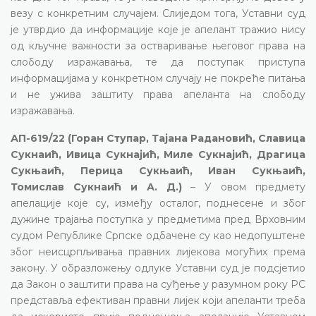
везу с конкретним случајем. Слиједом тога, Уставни суд
је утврдио да информације које је апелант тражио нису
од кључне важности за остваривање његовог права на
слободу изражавања, те да поступак приступа
информацијама у конкретном случају не покреће питања
и не ужива заштиту права апеланта на слободу
изражавања.
АП-619/22 (Горан Ступар, Тајана Радановић, Славица
Сукнаић, Ивица Сукнајић, Миле Сукнајић, Драгица
Сукњаић, Перица Сукњаић, Иван Сукњаић,
Томислав Сукнаић и А. Д.)
– У овом предмету
апелације које су, између осталог, поднесене и због
дужине трајања поступка у предметима пред Врховним
судом Републике Српске одбачене су као недопуштене
због неисцрпљивања правних лијекова могућих према
закону. У образложењу одлуке Уставни суд је подсјетио
да Закон о заштити права на суђење у разумном року РС
представља ефективан правни лијек који апеланти треба