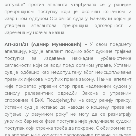
оптужбе“ против апеланта утврђивала се у ранијем
прекршајном поступку који је окончан коначном и
извршном одлуком Основног суда у Бањалуци којом је
утврђена апелантова прекршајна одговорност и
изречена му новчана казна.
АП-3211/21 (Адмир Муминовић)
– У овом предмету
апелацију, коју је апелант поднио због дужине трајања
поступка за издавање накнадне урбанистичке
сагласности који се води пред органом управе, Уставни
суд је одбацио као недопуштену због неисцрпљивања
правних лијекова могућих према закону. Наиме, апелант
није покретао управни спор пред надлежним судом у
смислу релевантних одредби Закона о управним
споровима ФБиХ. Подсјећајући на своју ранију праксу,
Уставни суд је истакао да наводи о кршењу права на
суђење „у разумном року“ не могу да се разматрају
уколико бар нека фаза поступка није укључивала судски
поступак који странка треба да покрене. С обзиром на то
да апелант није користио расположиве правне лијекове