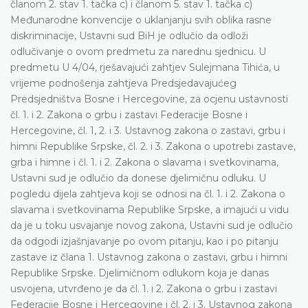
članom 2. stav 1. tačka c) i članom 5. stav 1. tačka c)
Međunarodne konvencije o uklanjanju svih oblika rasne
diskriminacije, Ustavni sud BiH je odlučio da odloži
odlučivanje o ovom predmetu za narednu sjednicu. U
predmetu U 4/04, rješavajući zahtjev Sulejmana Tihića, u
vrijeme podnošenja zahtjeva Predsjedavajućeg
Predsjedništva Bosne i Hercegovine, za ocjenu ustavnosti
čl. 1. i 2. Zakona o grbu i zastavi Federacije Bosne i
Hercegovine, čl. 1, 2. i 3. Ustavnog zakona o zastavi, grbu i
himni Republike Srpske, čl. 2. i 3. Zakona o upotrebi zastave,
grba i himne i čl. 1. i 2. Zakona o slavama i svetkovinama,
Ustavni sud je odlučio da donese djelimičnu odluku. U
pogledu dijela zahtjeva koji se odnosi na čl. 1. i 2. Zakona o
slavama i svetkovinama Republike Srpske, a imajući u vidu
da je u toku usvajanje novog zakona, Ustavni sud je odlučio
da odgodi izjašnjavanje po ovom pitanju, kao i po pitanju
zastave iz člana 1. Ustavnog zakona o zastavi, grbu i himni
Republike Srpske. Djelimičnom odlukom koja je danas
usvojena, utvrđeno je da čl. 1. i 2. Zakona o grbu i zastavi
Federacije Bosne i Hercegovine i čl. 2. i 3. Ustavnog zakona