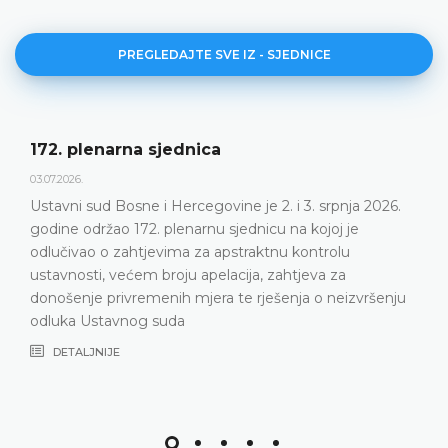
PREGLEDAJTE SVE IZ - SJEDNICE
Dnevni red 172. plenarne sje
23.06.2026.
 i 3. srpnja 2026.
Ustavni sud Bosne i Hercegovine odr
 na kojoj je
plenarnu sjednicu 2. i 3. srpnja 2026
u kontrolu
DETALJNIJE
ahtjeva za
enja o neizvršenju