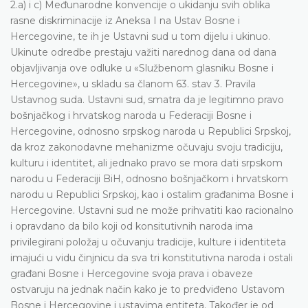
2.a) i c) Međunarodne konvencije o ukidanju svih oblika
rasne diskriminacije iz Aneksa I na Ustav Bosne i
Hercegovine, te ih je Ustavni sud u tom dijelu i ukinuo.
Ukinute odredbe prestaju važiti narednog dana od dana
objavljivanja ove odluke u «Službenom glasniku Bosne i
Hercegovine», u skladu sa članom 63. stav 3. Pravila
Ustavnog suda. Ustavni sud, smatra da je legitimno pravo
bošnjačkog i hrvatskog naroda u Federaciji Bosne i
Hercegovine, odnosno srpskog naroda u Republici Srpskoj,
da kroz zakonodavne mehanizme očuvaju svoju tradiciju,
kulturu i identitet, ali jednako pravo se mora dati srpskom
narodu u Federaciji BiH, odnosno bošnjačkom i hrvatskom
narodu u Republici Srpskoj, kao i ostalim građanima Bosne i
Hercegovine. Ustavni sud ne može prihvatiti kao racionalno
i opravdano da bilo koji od konsitutivnih naroda ima
privilegirani položaj u očuvanju tradicije, kulture i identiteta
imajući u vidu činjnicu da sva tri konstitutivna naroda i ostali
građani Bosne i Hercegovine svoja prava i obaveze
ostvaruju na jednak način kako je to predviđeno Ustavom
Bosne i Hercegovine i ustavima entiteta. Također je od