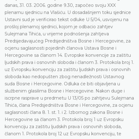
danas, 31. 03. 2006. godine 9.30, započeo svoju XXX
plenarnu sjednicu na Vlašiću. U dosadašnjem toku sjednice
Ustavni sud je verificirao tekst odluke U 5/04, usvojenu na
prošloj plenarnoj sjednici, kojom je odbacio zahtjev
Sulejmana Tihića, u vrijeme podnošenja zahtjeva
Predsjedavajućeg Predsjedništva Bosne i Hercegovine, za
ocjenu saglasnosti pojedinih članova Ustava Bosne i
Hercegovine sa članom 14. Evropske konvencije za zaštitu
ljudskih prava i osnovnih sloboda i članom 3. Protokola broj 1.
uz Evropsku konvenciju za zaštitu ljudskih prava i osnovnih
sloboda kao nedopušten zbog nenadležnosti Ustavnog
suda Bosne i Hercegovine. Odluka će biti objavljena u
službenim glasilima Bosne i Hercegovine. Nakon duge i
iscrpne rasprave u predmetu U 13/05 po zahtjevu Sulejmana
Tihića, člana Predsjedništva Bosne i Hercegovine, za ocjenu
saglasnosti člana 8. 1. st. 1. i 2. Izbornog zakona Bosne i
Hercegovine sa članom 3. Protokola broj 1 uz Evropsku
konvenciju za zaštitu ljudskih prava i osnovnih sloboda,
članom 1. Protokola broj 12 uz Evropsku konvenciju, te