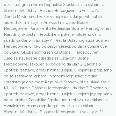
o zastavi, grbu i himni Republike Srpske nisu u skladu sa
članom II/4. Ustava Bosne i Hercegovine u vezi sa čl. 1.1. i
2.a) i c) Međunarodne konvencije o ukidanju svih oblika
rasne diskriminacije iz Aneksa I na Ustav Bosne i
Hercegovine. Parlamentu Federacije Bosne i Hercegovine i
Narodnoj skupštini Republike Srpske je naloženo da, u
skladu sa članom 63. stav 4. Pravila Ustavnog suda Bosne i
Hercegovine, u roku od šest mjeseci, od dana objave ove
odluke u “Službenom glasniku Bosne i Hercegovine”,
usaglasi navedene odredbe sa Ustavom Bosne i
Hercegovine. Također je utvrđeno da član 2. Zakona o
upotrebi zastave, grba i himne, u dijelu u kojem je propisano
da se zastavom, grbom i himnom Republike Srpske
«predstavlja državnost Republike Srpske», nije u skladu sa čl.
I/1. i I/2. Ustava Bosne i Hercegovine i da član 3. Zakona o
upotrebi zastave, grba i himne, u dijelu u kojem je propisano
da se simboli Republike Srpske upotrebljavaju «u skladu sa
moralnim normama srpskog naroda» nisu u skladu sa
članom II/4. Ustava Bosne i Hercegovine u vezi sa čl. 1.1. i