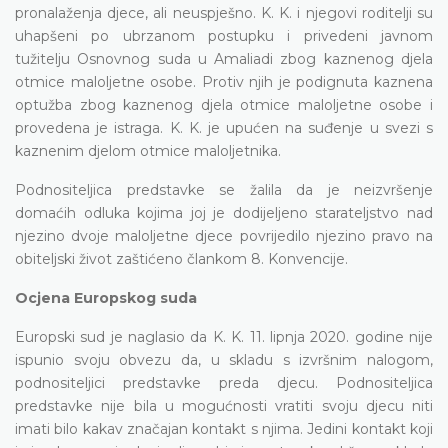
pronalaženja djece, ali neuspješno. K. K. i njegovi roditelji su
uhapšeni po ubrzanom postupku i privedeni javnom
tužitelju Osnovnog suda u Amaliadi zbog kaznenog djela
otmice maloljetne osobe. Protiv njih je podignuta kaznena
optužba zbog kaznenog djela otmice maloljetne osobe i
provedena je istraga. K. K. je upućen na suđenje u svezi s
kaznenim djelom otmice maloljetnika.
Podnositeljica predstavke se žalila da je neizvršenje
domaćih odluka kojima joj je dodijeljeno starateljstvo nad
njezino dvoje maloljetne djece povrijedilo njezino pravo na
obiteljski život zaštićeno člankom 8. Konvencije.
Ocjena Europskog suda
Europski sud je naglasio da K. K. 11. lipnja 2020. godine nije
ispunio svoju obvezu da, u skladu s izvršnim nalogom,
podnositeljici predstavke preda djecu. Podnositeljica
predstavke nije bila u mogućnosti vratiti svoju djecu niti
imati bilo kakav značajan kontakt s njima. Jedini kontakt koji