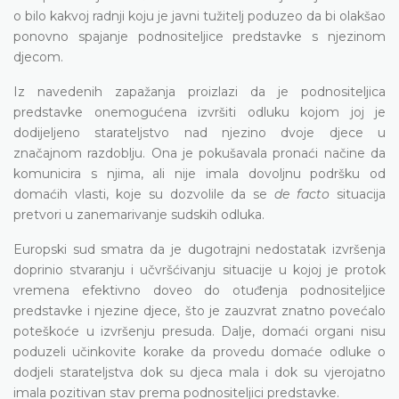
o bilo kakvoj radnji koju je javni tužitelj poduzeo da bi olakšao
ponovno spajanje podnositeljice predstavke s njezinom
djecom.
Iz navedenih zapažanja proizlazi da je podnositeljica
predstavke onemogućena izvršiti odluku kojom joj je
dodijeljeno starateljstvo nad njezino dvoje djece u
značajnom razdoblju. Ona je pokušavala pronaći načine da
komunicira s njima, ali nije imala dovoljnu podršku od
domaćih vlasti, koje su dozvolile da se
de facto
situacija
pretvori u zanemarivanje sudskih odluka.
Europski sud smatra da je dugotrajni nedostatak izvršenja
doprinio stvaranju i učvršćivanju situacije u kojoj je protok
vremena efektivno doveo do otuđenja podnositeljice
predstavke i njezine djece, što je zauzvrat znatno povećalo
poteškoće u izvršenju presuda. Dalje, domaći organi nisu
poduzeli učinkovite korake da provedu domaće odluke o
dodjeli starateljstva dok su djeca mala i dok su vjerojatno
imala pozitivan stav prema podnositeljici predstavke.