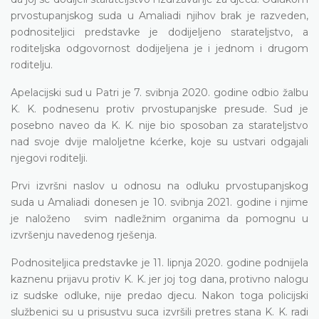
prvostupanjskog suda u Amaliadi njihov brak je razveden,
podnositeljici predstavke je dodijeljeno starateljstvo, a
roditeljska odgovornost dodijeljena je i jednom i drugom
roditelju.
Apelacijski sud u Patri je 7. svibnja 2020. godine odbio žalbu
K. K. podnesenu protiv prvostupanjske presude. Sud je
posebno naveo da K. K. nije bio sposoban za starateljstvo
nad svoje dvije maloljetne kćerke, koje su ustvari odgajali
njegovi roditelji.
Prvi izvršni naslov u odnosu na odluku prvostupanjskog
suda u Amaliadi donesen je 10. svibnja 2021. godine i njime
je naloženo svim nadležnim organima da pomognu u
izvršenju navedenog rješenja.
Podnositeljica predstavke je 11. lipnja 2020. godine podnijela
kaznenu prijavu protiv K. K. jer joj tog dana, protivno nalogu
iz sudske odluke, nije predao djecu. Nakon toga policijski
službenici su u prisustvu suca izvršili pretres stana K. K. radi