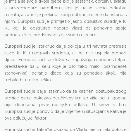
je imala sa svoje dvoje djece bio je sastanak, održan u skladu
s privremenom naredbom, koji je trajao samo nekoliko
minuta, a zatim je prekinut zbog odbijanja djece da ostanu s
njom. Europski sud je primijetio jasno odsustvo suradnje K.
K., koji je opstruirao napore vlasti da ponovno spoje
podnositeljicu predstavke s njezinom djecom.
Europski sud je istaknuo da je policija u tri navrata pretresla
kuće K. K. i njegovih srodnika, ali da nije uspjela pronaći
djecu. Europski sud se složio sa zapažanjem podnositeljice
predstavke da u selu koje je bilo tako malo (osamdeset
stanovnika) lociranje djece koja su pohađala školu nije
trebalo biti toliko teško.
Europski sud je dalje istaknuo da se kazneni postupak zbog
otmice djece pokazao neučinkovitim jer više od tri godine
nije donesena prvostupanjska odluka. U svezi s tim,
Europski sud je ponovio da je vrijeme u situacijama kakva je
ova odlučujući faktor.
Europski sud je također ukazao da Vlada nije iznijela dokaze