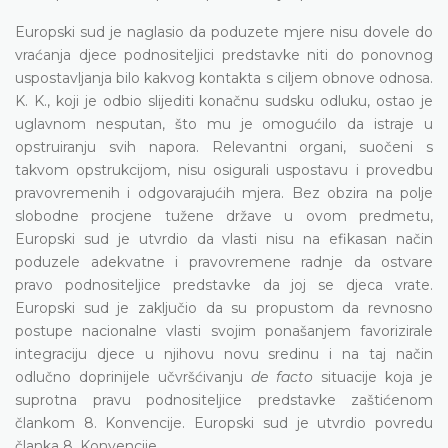
Europski sud je naglasio da poduzete mjere nisu dovele do
vraćanja djece podnositeljici predstavke niti do ponovnog
uspostavljanja bilo kakvog kontakta s ciljem obnove odnosa.
K. K., koji je odbio slijediti konačnu sudsku odluku, ostao je
uglavnom nesputan, što mu je omogućilo da istraje u
opstruiranju svih napora. Relevantni organi, suočeni s
takvom opstrukcijom, nisu osigurali uspostavu i provedbu
pravovremenih i odgovarajućih mjera. Bez obzira na polje
slobodne procjene tužene države u ovom predmetu,
Europski sud je utvrdio da vlasti nisu na efikasan način
poduzele adekvatne i pravovremene radnje da ostvare
pravo podnositeljice predstavke da joj se djeca vrate.
Europski sud je zaključio da su propustom da revnosno
postupe nacionalne vlasti svojim ponašanjem favorizirale
integraciju djece u njihovu novu sredinu i na taj način
odlučno doprinijele učvršćivanju
de facto
situacije koja je
suprotna pravu podnositeljice predstavke zaštićenom
člankom 8. Konvencije. Europski sud je utvrdio povredu
članka 8. Konvencije.