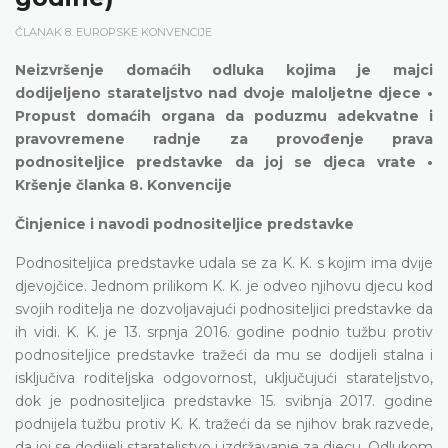
ČLANAK 8. EUROPSKE KONVENCIJE
Neizvršenje domaćih odluka kojima je majci
dodijeljeno starateljstvo nad dvoje maloljetne djece •
Propust domaćih organa da poduzmu adekvatne i
pravovremene radnje za provođenje prava
podnositeljice predstavke da joj se djeca vrate •
Kršenje članka 8. Konvencije
Činjenice i navodi podnositeljice predstavke
Podnositeljica predstavke udala se za K. K. s kojim ima dvije
djevojčice. Jednom prilikom K. K. je odveo njihovu djecu kod
svojih roditelja ne dozvoljavajući podnositeljici predstavke da
ih vidi. K. K. je 13. srpnja 2016. godine podnio tužbu protiv
podnositeljice predstavke tražeći da mu se dodijeli stalna i
isključiva roditeljska odgovornost, uključujući starateljstvo,
dok je podnositeljica predstavke 15. svibnja 2017. godine
podnijela tužbu protiv K. K. tražeći da se njihov brak razvede,
da joj se dodijeli starateljstvo i izdržavanje za djecu. Odlukom