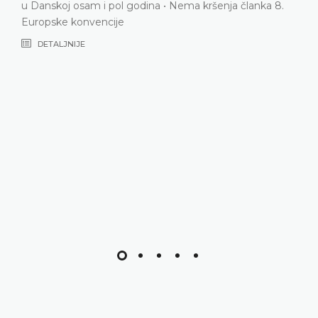
dina • Nema kršenja članka 8.
Odbijanje podnositeljic
ne smije nadmašiti inte
U danim okolnostima, po
zahtjeva od obitelji koj
gledano, bilo u njegovu 
domaćih vlasti nije proiz
obitelji koja posvaja da už
zajedno s polubratom po
neometan pokušajima čla
da ponovno uspostave k
8. Europske konvencije
DETALJNIJE