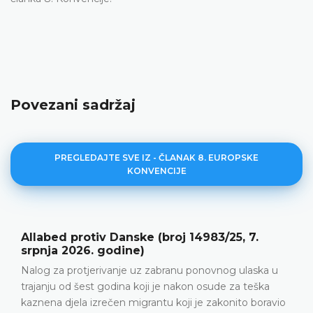
Povezani sadržaj
PREGLEDAJTE SVE IZ - ČLANAK 8. EUROPSKE
KONVENCIJE
ke (broj 14983/25, 7.
Y protiv Srbije (broj
)
2026. godine)
uz zabranu ponovnog ulaska u
Obiteljski život • Poziti
koji je nakon osude za teška
između podnositeljice pr
grantu koji je zakonito boravio
nakon što ga je posvojila