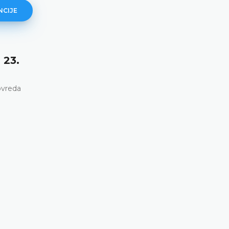
NCIJE
 23.
Ortega Ortega protiv Španjolske
36325/22, 4. prosinca 2025. god
Povreda
Neispunjavanje pozitivnih obveza da se osigura 
zaštita od diskriminacije na temelju spola u kont
upošljavanja i jednake naknade • Kršenje članka 1
Europske konvencije za zaštitu ljudskih prava i t
sloboda u svezi sa člankom 8. Europske konvenc
DETALJNIJE