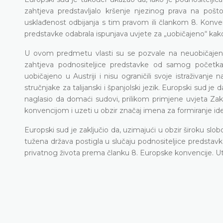
zahtjeva predstavljalo kršenje njezinog prava na poštov
usklađenost odbijanja s tim pravom ili člankom 8. Konvenci
predstavke odabrala ispunjava uvjete za „uobičajeno“ ka
U ovom predmetu vlasti su se pozvale na neuobičajenost
zahtjeva podnositeljice predstavke od samog početka. 
uobičajeno u Austriji i nisu ograničili svoje istraživanje n
stručnjake za talijanski i španjolski jezik. Europski sud je
naglasio da domaći sudovi, prilikom primjene uvjeta Z
konvencijom i uzeti u obzir značaj imena za formiranje id
Europski sud je zaključio da, uzimajući u obzir široku slob
tužena država postigla u slučaju podnositeljice predstav
privatnog života prema članku 8. Europske konvencije. Utv