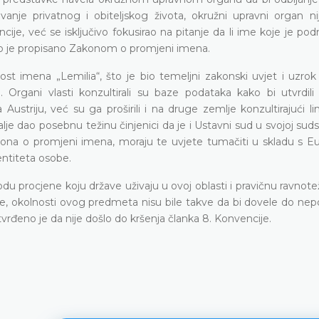
anje privatnog i obiteljskog života, okružni upravni organ nij
je, već se isključivo fokusirao na pitanje da li ime koje je podn
ko je propisano Zakonom o promjeni imena.
 imena „Lemilia“, što je bio temeljni zakonski uvjet i uzrok 
Organi vlasti konzultirali su baze podataka kako bi utvrdili 
a Austriju, već su ga proširili i na druge zemlje konzultirajući li
 dalje dao posebnu težinu činjenici da je i Ustavni sud u svojoj suds
akona o promjeni imena, moraju te uvjete tumačiti u skladu s 
entiteta osobe.
odu procjene koju države uživaju u ovoj oblasti i pravičnu ravnote
ke, okolnosti ovog predmeta nisu bile takve da bi dovele do nep
rđeno je da nije došlo do kršenja članka 8. Konvencije.