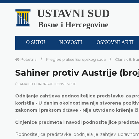
USTAVNI SUD
Bosne i Hercegovine
O SUDU
NOVOSTI
OSNOVNI AKTI
Početna
Pregled prakse Europskog suda
Članak 8. Eu
Sahiner protiv Austrije (broj
ČLANAK 8. EUROPSKE KONVENCIJE
Odbijanje zahtjeva podnositeljice predstavke za pr
koristila • U danim okolnostima nije stvorena pozitiv
zakonom i praksom države • Nije utvrđeno kršenje č
Činjenice predmeta i navodi podnositeljice predsta
Podnositeljica predstavke podnijela je zahtjev upravno