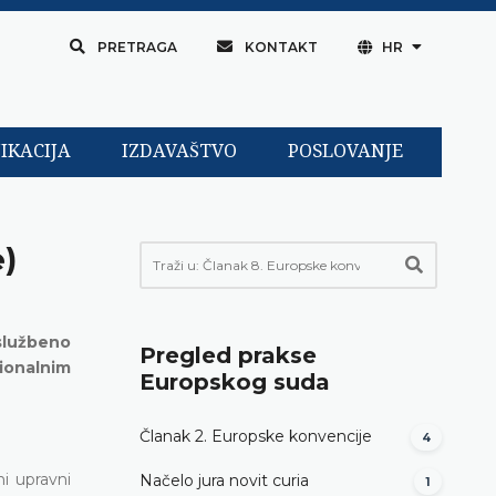
PRETRAGA
KONTAKT
HR
IKACIJA
IZDAVAŠTVO
POSLOVANJE
e)
eslužbeno
Pregled prakse
cionalnim
Europskog suda
Članak 2. Europske konvencije
4
i upravni
Načelo jura novit curia
1