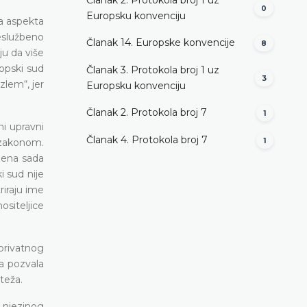
0
Europsku konvenciju
ta aspekta
neslužbeno
Članak 14. Europske konvencije
8
lju da više
ropski sud
Članak 3. Protokola broj 1 uz
3
zlem“, jer
Europsku konvenciju
Članak 2. Protokola broj 7
1
ni upravni
Članak 4. Protokola broj 7
 zakonom.
1
mena sada
i sud nije
riraju ime
siteljice
privatnog
a pozvala
teža.
 njezinog