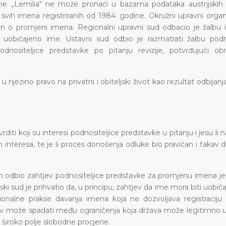
ime „Lemilia“ ne može pronaći u bazama podataka austrijskih 
s svih imena registriranih od 1984. godine. Okružni upravni orga
on o promjeni imena. Regionalni upravni sud odbacio je žalbu i
 uobičajeno ime. Ustavni sud odbio je razmatrati žalbu podno
nositeljice predstavke po pitanju revizije, potvrđujući obr
 njezino pravo na privatni i obiteljski život kao rezultat odbijanja
ti koji su interesi podnositeljice predstavke u pitanju i jesu li 
 interesa, te je li proces donošenja odluke bio pravičan i takav 
gan odbio zahtjev podnositeljice predstavke za promjenu imena je
 sud je prihvatio da, u principu, zahtjev da ime mora biti uobiča
ionalne prakse davanja imena koja ne dozvoljava registraciju
jev može spadati među ograničenja koja država može legitimno uv
 široko polje slobodne procjene.