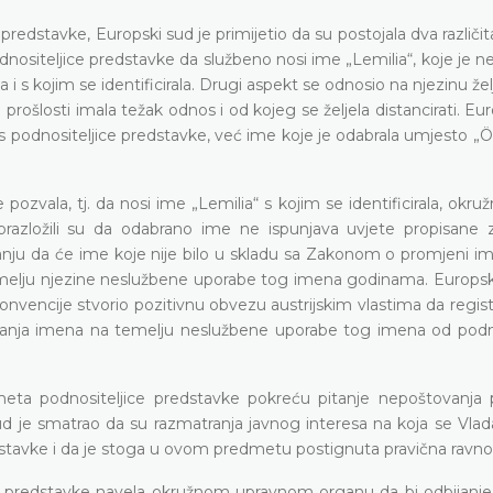
 predstavke, Europski sud je primijetio da su postojala dva različi
odnositeljice predstavke da službeno nosi ime „Lemilia“, koje je 
ima i s kojim se identificirala. Drugi aspekt se odnosio na njezinu že
 prošlosti imala težak odnos i od kojeg se željela distancirati. Eu
eres podnositeljice predstavke, već ime koje je odabrala umjesto „Ö
ozvala, tj. da nosi ime „Lemilia“ s kojim se identificirala, okruž
obrazložili su da odabrano ime ne ispunjava uvjete propisane
anju da će ime koje nije bilo u skladu sa Zakonom o promjeni i
 temelju njezine neslužbene uporabe tog imena godinama. Europsk
vencije stvorio pozitivnu obvezu austrijskim vlastima da regist
vanja imena na temelju neslužbene uporabe tog imena od podno
eta podnositeljice predstavke pokreću pitanje nepoštovanja 
d je smatrao da su razmatranja javnog interesa na koja se Vlad
dstavke i da je stoga u ovom predmetu postignuta pravična ravno
ica predstavke navela okružnom upravnom organu da bi odbijanje