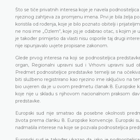
Što se tiče privatnih interesa koje je navela podnositeljica
njezinog zahtjeva za promjenu imena. Prvi je bila želja p
koristila od rođenja, koje je bilo poznato obitelji i prijatelj
ne nosi ime „Özlem“, koje joj je odabrao otac, s kojim je u
je također primijetio da vlasti nisu osporile taj drugi int
nije ispunjavalo uvjete propisane zakonom.
Glede prvog interesa na koji se podnositeljica predstavke p
organ, Regionalni upravni sud i Vrhovni upravni sud 
Predmet podnositeljice predstavke temelji se na očekiv
biti službeno registrirano kao njezino ime isključivo na
bio uvjeren da je u ovom predmetu članak 8. Europske kon
koje nije u skladu s njihovom nacionalnom praksom da
predstavke.
Europski sud nije smatrao da posebne okolnosti predm
života prema članku 8. Europske konvencije. Europski su
nadmašila interese na koje se pozvala podnositeljica pre
Europski sud je također ukazao da, iako je podnositelj