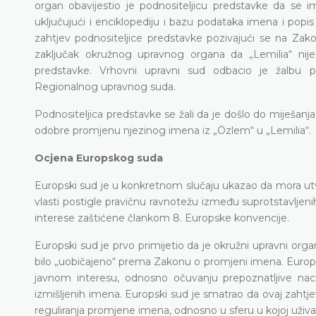
organ obavijestio je podnositeljicu predstavke da se 
uključujući i enciklopediju i bazu podataka imena i popi
zahtjev podnositeljice predstavke pozivajući se na Zak
zaključak okružnog upravnog organa da „Lemilia“ nije
predstavke. Vrhovni upravni sud odbacio je žalbu pod
Regionalnog upravnog suda.
Podnositeljica predstavke se žali da je došlo do miješanja u
odobre promjenu njezinog imena iz „Özlem“ u „Lemilia“.
Ocjena Europskog suda
Europski sud je u konkretnom slučaju ukazao da mora utvrdi
vlasti postigle pravičnu ravnotežu između suprotstavljenih
interese zaštićene člankom 8. Europske konvencije.
Europski sud je prvo primijetio da je okružni upravni or
bilo „uobičajeno“ prema Zakonu o promjeni imena. Europski
javnom interesu, odnosno očuvanju prepoznatljive nac
izmišljenih imena. Europski sud je smatrao da ovaj zaht
reguliranja promjene imena, odnosno u sferu u kojoj uživa