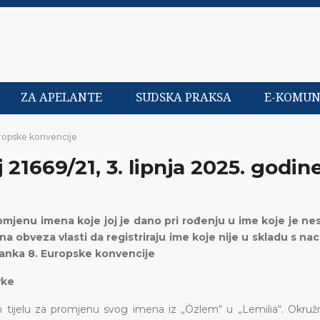
ZA APELANTE
SUDSKA PRAKSA
E-KOMUN
ropske konvencije
 21669/21, 3. lipnja 2025. godin
omjenu imena koje joj je dano pri rođenju u ime koje je n
na obveza vlasti da registriraju ime koje nije u skladu s na
lanka 8. Europske konvencije
vke
m tijelu za promjenu svog imena iz „Özlem“ u „Lemilia“. Okružn