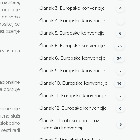
matičara,
Članak 3. Europske konvencije
4
n odbio je
 potvrdio
Članak 4. Europske konvencije
1
siteljice
azloženje
Članak 5. Europske konvencije
6
Članak 6. Europske konvencije
25
 vlasti da
Članak 8. Europske konvencije
34
Članak 9. Europske konvencije
2
nacionalne
Članak 10. Europske konvencije
16
da poštuje
Članak 11. Europske konvencije
2
Članak 12. Europske konvencije
r ime nije
0
jeno služi
Članak 1. Protokola broj 1 uz
 slobodno
5
Europsku konvenciju
esti radi
Članak 2. Protokola broj 1 uz