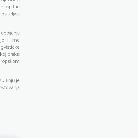
e ispitao
ositeljica
odbijanja
je li ime
ngvističke
koj praksi
Europskom
žu koju je
oštovanja