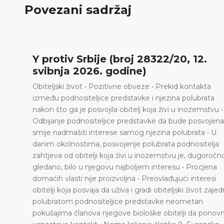
Povezani sadržaj
,
Y protiv Srbije (broj 28322/20, 12.
svibnja 2026. godine)
Obiteljski život • Pozitivne obveze • Prekid kontakta
između podnositeljice predstavke i njezina polubrata
nakon što ga je posvojila obitelj koja živi u inozemstvu •
Odbijanje podnositeljice predstavke da bude posvojena
smije nadmašiti interese samog njezina polubrata • U
danim okolnostima, posvojenje polubrata podnositelja
zahtjeva od obitelji koja živi u inozemstvu je, dugoročn
gledano, bilo u njegovu najboljem interesu • Procjena
domaćih vlasti nije proizvoljna • Preovlađujući interesi
obitelji koja posvaja da uživa i gradi obiteljski život zaje
polubratom podnositeljice predstavke neometan
pokušajima članova njegove biološke obitelji da ponov