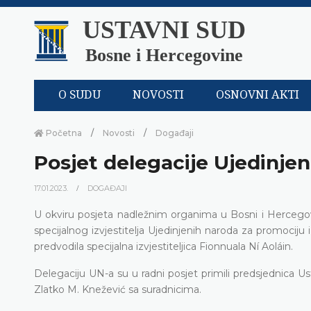
USTAVNI SUD
Bosne i Hercegovine
O SUDU
NOVOSTI
OSNOVNI AKTI
Početna
Novosti
Događaji
Posjet delegacije Ujedinje
17.01.2023.
DOGAĐAJI
U okviru posjeta nadležnim organima u Bosni i Hercegov
specijalnog izvjestitelja Ujedinjenih naroda za promociju i
predvodila specijalna izvjestiteljica Fionnuala Ní Aoláin.
Delegaciju UN-a su u radni posjet primili predsjednica U
Zlatko M. Knežević sa suradnicima.