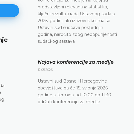
predstavljeni relevantna statistika,
ključni rezultati rada Ustavnog suda u
2025. godini, ali i izazovi s kojima se
Ustavni sud suočava posljednjih
godina, naročito zbog nepopunjenosti
nje
Najava konferencije za medije
sudačkog sastava
12.05.2026.
Ustavni sud Bosne i Hercegovine obavještava da 
Najava konferencije za medije
svibnja 2026. godine u terminu od 10.00 do 11.30
12.05.2026.
konferenciju za medije
Ustavni sud Bosne i Hercegovine
DETALJNIJE
ada
obavještava da će 15. svibnja 2026.
e
godine u terminu od 10.00 do 11.30
og
održati konferenciju za medije