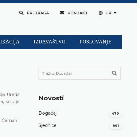
PRETRAGA
KONTAKT
HR
IKACIJA
IZDAVAŠTVO
POSLOVANJE
ija Ureda
Novosti
a, koju je
Događaji
470
d Ćeman i
Sjednice
891