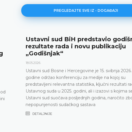
PREGLEDAJTE SVE IZ - DOGAĐAJI
Ustavni sud BiH predstavio godiš
rezultate rada i novu publikaciju
g
„Godišnjak“
18.05.2026.
Ustavni sud Bosne i Hercegovine je 15. svibnja 2026.
godine održao konferenciju za medije na kojoj su
predstavljeni relevantna statistika, ključni rezultati r
Ustavnog suda u 2025. godini, ali i izazovi s kojima s
pod
Ustavni sud suočava posljednjih godina, naročito zb
ini
nepopunjenosti sudačkog sastava
DETALJNIJE