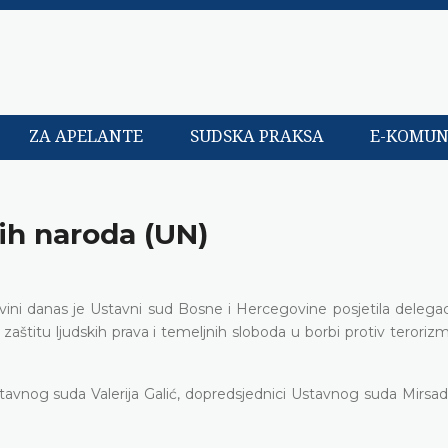
ZA APELANTE
SUDSKA PRAKSA
E-KOMUN
nih naroda (UN)
ini danas je Ustavni sud Bosne i Hercegovine posjetila delegac
 zaštitu ljudskih prava i temeljnih sloboda u borbi protiv terorizm
stavnog suda Valerija Galić, dopredsjednici Ustavnog suda Mirsa