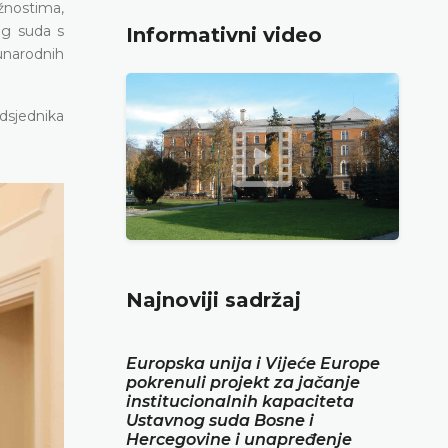
žnostima,
og suda s
Informativni video
unarodnih
edsjednika
Najnoviji sadržaj
Europska unija i Vijeće Europe
pokrenuli projekt za jačanje
institucionalnih kapaciteta
Ustavnog suda Bosne i
Hercegovine i unapređenje