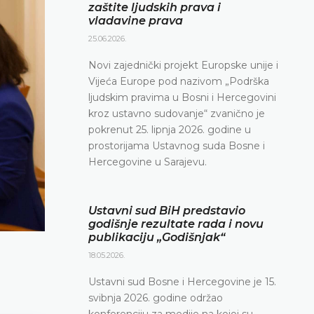
zaštite ljudskih prava i
vladavine prava
25.06.2026.
Novi zajednički projekt Europske unije i
Vijeća Europe pod nazivom „Podrška
ljudskim pravima u Bosni i Hercegovini
kroz ustavno sudovanje“ zvanično je
pokrenut 25. lipnja 2026. godine u
prostorijama Ustavnog suda Bosne i
Hercegovine u Sarajevu.
Ustavni sud BiH predstavio
godišnje rezultate rada i novu
publikaciju „Godišnjak“
18.05.2026.
Ustavni sud Bosne i Hercegovine je 15.
svibnja 2026. godine održao
konferenciju za medije na kojoj su