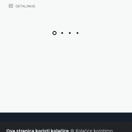
DETALJNIJE
Ustavni sud Bosne i Hercegovine
Ova stranica koristi kolačiće
🍪 Kolačiće koristimo