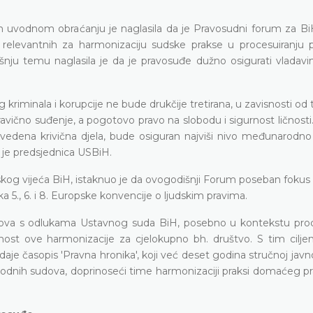
 uvodnom obraćanju je naglasila da je Pravosudni forum za BiH
a relevantnih za harmonizaciju sudske prakse u procesuiranju
šnju temu naglasila je da je pravosuđe dužno osigurati vladavin
nog kriminala i korupcije ne bude drukčije tretirana, u zavisnosti od
ravično suđenje, a pogotovo pravo na slobodu i sigurnost ličnosti
dena krivična djela, bude osiguran najviši nivo međunarodno 
a je predsjednica USBiH.
skog vijeća BiH, istaknuo je da ovogodišnji Forum poseban fokus 
a 5., 6. i 8. Europske konvencije o ljudskim pravima.
sudova s odlukama Ustavnog suda BiH, posebno u kontekstu proc
žnost ove harmonizacije za cjelokupno bh. društvo. S tim cilje
daje časopis 'Pravna hronika', koji već deset godina stručnoj javn
rodnih sudova, doprinoseći time harmonizaciji praksi domaćeg pr