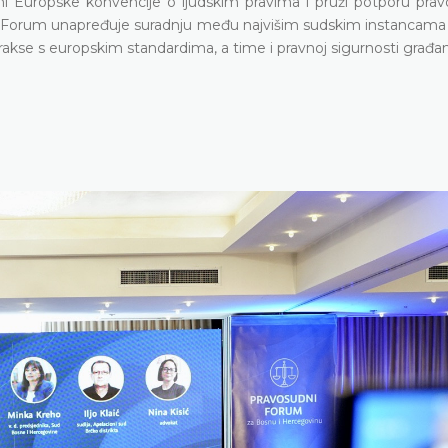
ni Europske konvencije o ljudskim pravima i pruži potporu pr
. Forum unapređuje suradnju među najvišim sudskim instancama 
akse s europskim standardima, a time i pravnoj sigurnosti građa