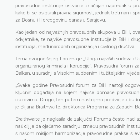
pravosudne institucije ostvarile značajan napredak u pro
kako bi se osigurali pravna sigurnost, jednak tretman i 
za Bosnu i Hercegovinu danas u Sarajevu.
Kao jedan od najvažnijih pravosudnih skupova u BiH, ovaj
odvjetnike, te najviše pravosudne institucije iz BiH i dr
institucija, međunarodnih organizacija i civilnog društva.
Tema ovogodišnjeg Foruma je „Uloga najviših sudova i U
organiziranog kriminala i korupcije“. Pravosudni forum z
Balkan, u suradnji s Visokim sudbenim i tužiteljskim vije
„Svake godine Pravosudni forum za BiH nastoji odgovor
ključnih događaja na kojem najviše domaće pravosudne ins
izazovima. Drugo, tim putem nastojimo predvidjeti buduće
je Biljana Braithwaite, direktorica Programa za Zapadni B
Braithwaite je naglasila da zaključci Foruma često nadilaz
naš cilj je da ojačamo saradnju između pravosudnih instit
s našom misijom harmonizacije pravosudne prakse s evr