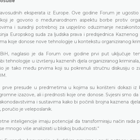
avosuđe
 pravosudnih eksperata iz Europe. Ove godine Forum je ugostio
oji je govorio o međunarodnom aspektu borbe protiv organ
zazovima i suradnji potrebnoj za uspješno oduzimanje nezakonit
kinja Europskog suda za ljudska prava i predsjednica Kaznenog o
ima koje donose nove tehnologije u kontekstu organiziranog krim
 u BiH, naglasio je da Forum ove godine prvi put uključuje t
bi tehnologije u izvršenju kaznenih djela organiziranog kriminala,
io je tako među prvima koji su pokrenuli stručnu diskusiju o za
NOM.
u prve presude u predmetima u kojima su korišteni dokazi iz kr
ogromne izazove, ali i prednosti koje one donose. Svjesni smo da 
u zakonodavstvima i sustavima kako bi počinili brojna kaznena djel
", poručio je veleposlanik.
tne inteligencije imaju potencijal da transformiraju način rada 
 mnogo više analizirati u bliskoj budućnosti.“