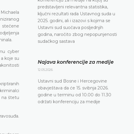
predstavljeni relevantna statistika,
 Michaela
ključni rezultati rada Ustavnog suda u
iziranog
2025. godini, ali i izazovi s kojima se
o stečene
Ustavni sud suočava posljednjih
djeljenja
godina, naročito zbog nepopunjenosti
inala.
sudačkog sastava
emu cyber
 a koje su
Najava konferencije za medije
konitosti
12.05.2026.
Ustavni sud Bosne i Hercegovine
iptiranih
obavještava da će 15. svibnja 2026.
kriminalci
godine u terminu od 10.00 do 11.30
a na štetu
održati konferenciju za medije
pravosuđa.