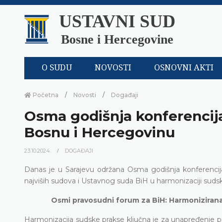
USTAVNI SUD
Bosne i Hercegovine
O SUDU
NOVOSTI
OSNOVNI AKTI
Početna
Novosti
Događaji
Osma godišnja konferencij
Bosnu i Hercegovinu
23.10.2024.
DOGAĐAJI
Danas je u Sarajevu održana Osma godišnja konferenci
najviših sudova i Ustavnog suda BiH u harmonizaciji sudsk
Osmi pravosudni forum za BiH: Harmonizirana 
Harmonizacija sudske prakse ključna je za unapređenje pr