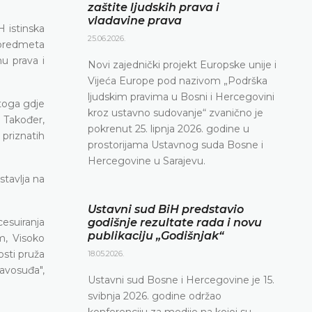
zaštite ljudskih prava i
vladavine prava
 istinska
25.06.2026.
 predmeta
u prava i
Novi zajednički projekt Europske unije i
Vijeća Europe pod nazivom „Podrška
ljudskim pravima u Bosni i Hercegovini
 toga gdje
kroz ustavno sudovanje“ zvanično je
. Također,
pokrenut 25. lipnja 2026. godine u
priznatih
prostorijama Ustavnog suda Bosne i
Hercegovine u Sarajevu.
stavlja na
Ustavni sud BiH predstavio
esuiranja
godišnje rezultate rada i novu
publikaciju „Godišnjak“
m, Visoko
osti pruža
18.05.2026.
avosuđa",
Ustavni sud Bosne i Hercegovine je 15.
svibnja 2026. godine održao
konferenciju za medije na kojoj su