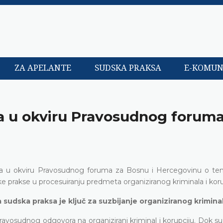
ZA APELANTE
SUDSKA PRAKSA
E-KOMUN
a u okviru Pravosudnog foruma
ja u okviru Pravosudnog foruma za Bosnu i Hercegovinu o te
e prakse u procesuiranju predmeta organiziranog kriminala i koru
sudska praksa je ključ za suzbijanje organiziranog krimina
avosudnog odgovora na organizirani kriminal i korupciju. Dok su