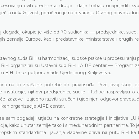
cesuiranju ovih predmeta, druge i dalje trebaju unaprijediti sv
spriječila nekažnjivost, poručeno je na otvaranju Osmog pravosud
 događaj okupio je više od 70 sudionika — predsjednike, suce, t
ugih zemalja Europe, kao i predstavnike ministarstava i drugih r
stavnog suda BiH u harmonizaciji sudske prakse u procesuiranju
a BiH organizirali su Ustavni sud BiH i AIRE centar — Program z
ćem BiH, te uz potporu Vlade Ujedinjenog Kraljevstva.
iti na tri značajne potrebe bh. pravosuđa. Prvo, ovaj skup je
titucije, njihovi predsjednici, sudije i tužioci raspravljaju o
 izazove i zajedno razviti stručan i ujedinjen odgovor pravosuđ
alkan organizacije AIRE centar.
e sam događaj i utječu na konkretne strategije i inicijative. „U 
ucija, kako unutar zemlje tako i s međunarodnim partnerima. To j
opskim standardima i jačanja vladavine prava na putu BiH ka 