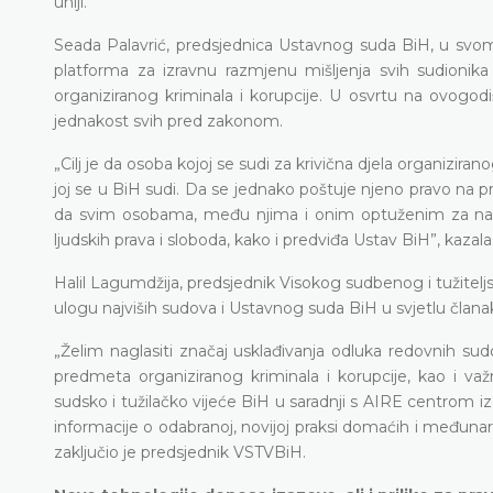
uniji."
Seada Palavrić, predsjednica Ustavnog suda BiH, u svom
platforma za izravnu razmjenu mišljenja svih sudionik
organiziranog kriminala i korupcije. U osvrtu na ovogodi
jednakost svih pred zakonom.
„Cilj je da osoba kojoj se sudi za krivična djela organizira
joj se u BiH sudi. Da se jednako poštuje njeno pravo na p
da svim osobama, među njima i onim optuženim za nave
ljudskih prava i sloboda, kako i predviđa Ustav BiH”, kazal
Halil Lagumdžija, predsjednik Visokog sudbenog i tužitelj
ulogu najviših sudova i Ustavnog suda BiH u svjetlu članak
„Želim naglasiti značaj usklađivanja odluka redovnih 
predmeta organiziranog kriminala i korupcije, kao i va
sudsko i tužilačko vijeće BiH u saradnji s AIRE centrom iz
informacije o odabranoj, novijoj praksi domaćih i međuna
zaključio je predsjednik VSTVBiH.