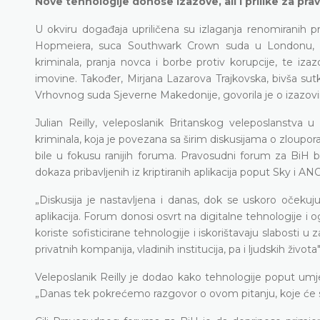
Nove tehnologije donose izazove, ali i prilike za pr
U okviru događaja upriličena su izlaganja renomiranih
Hopmeiera, suca Southwark Crown suda u Londonu, k
kriminala, pranja novca i borbe protiv korupcije, te i
imovine. Također, Mirjana Lazarova Trajkovska, bivša sut
Vrhovnog suda Sjeverne Makedonije, govorila je o izazov
Julian Reilly, veleposlanik Britanskog veleposlanstva
kriminala, koja je povezana sa širim diskusijama o zloupora
bile u fokusu ranijih foruma. Pravosudni forum za BiH b
dokaza pribavljenih iz kriptiranih aplikacija poput Sky i A
„Diskusija je nastavljena i danas, dok se uskoro očekuj
aplikacija. Forum donosi osvrt na digitalne tehnologije i 
koriste sofisticirane tehnologije i iskorištavaju slabosti 
privatnih kompanija, vladinih institucija, pa i ljudskih života
Veleposlanik Reilly je dodao kako tehnologije poput umje
„Danas tek pokrećemo razgovor o ovom pitanju, koje će se