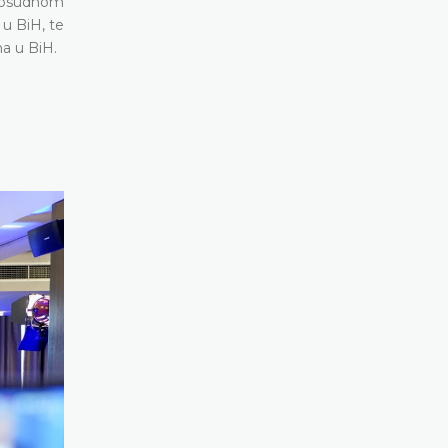
avosudnom
u BiH, te
na u BiH.