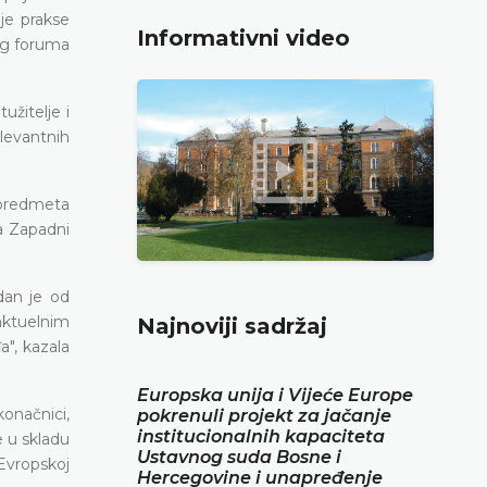
oje prakse
Informativni video
nog foruma
užitelje i
elevantnih
 predmeta
a Zapadni
dan je od
 aktuelnim
Najnoviji sadržaj
a", kazala
Europska unija i Vijeće Europe
konačnici,
pokrenuli projekt za jačanje
institucionalnih kapaciteta
e u skladu
Ustavnog suda Bosne i
Evropskoj
Hercegovine i unapređenje