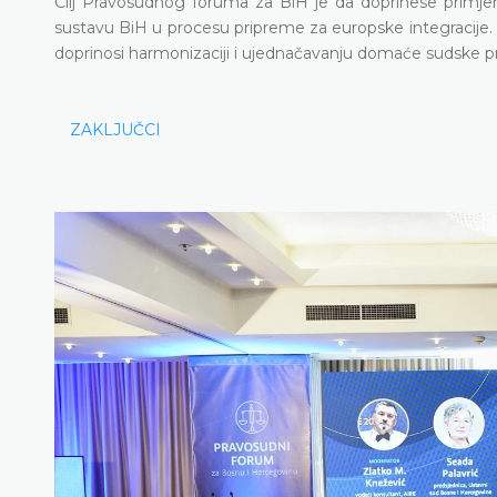
Cilj Pravosudnog foruma za BiH je da doprinese primje
sustavu BiH u procesu pripreme za europske integracije
doprinosi harmonizaciji i ujednačavanju domaće sudske pr
ZAKLJUČCI