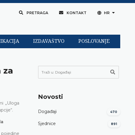
PRETRAGA
KONTAKT
HR
IKACIJA
IZDAVAŠTVO
POSLOVANJE
 za
Novosti
mi „Uloga
pcije“.
Događaji
470
la
Sjednice
891
 pojedine