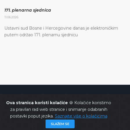
171. plenarna sjednica
11.06.2026.
Ustavni sud Bosne i Hercegovine danas je elektroničkim
putem održao 171. plenarnu sjednicu
Ustavni sud Bosne i Hercegovine
Ova stranica koristi kolačiće
🍪 Kolačiće koristimo
za pravilan rad web stranice i snimanje odabranih
postavki poput jezika.
Saznajte više o kolačićima
SLAŽEM SE
Copyrights @ 2026
Ustavni sud BiH
Sva prava zadržana.