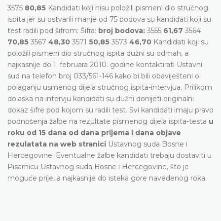
3575
80,85
Kandidati koji nisu položili pismeni dio stručnog
ispita jer su ostvarili manje od 75 bodova su kandidati koji su
test radili pod šifrom: Šifra:
broj bodova:
3555
61,67
3564
70,85
3567
48,30
3571
50,85
3573
46,70
Kandidati koji su
položili pismeni dio stručnog ispita dužni su odmah, a
najkasnije do 1. februara 2010. godine kontaktirati Ustavni
sud na telefon broj 033/561-146 kako bi bili obaviješteni o
polaganju usmenog dijela stručnog ispita-intervjua. Prilikom
dolaska na intervju kandidati su dužni donijeti originalni
dokaz šifre pod kojom su radili test. Svi kandidati imaju pravo
podnošenja žalbe na rezultate pismenog dijela ispita-testa
u
roku od 15 dana od dana prijema i dana objave
rezulatata na web stranici
Ustavnog suda Bosne i
Hercegovine. Eventualne žalbe kandidati trebaju dostaviti u
Pisarnicu Ustavnog suda Bosne i Hercegovine, što je
moguće prije, a najkasnije do isteka gore navedenog roka.