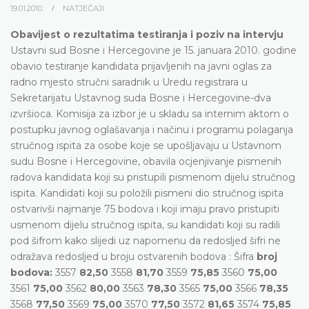
19.01.2010.
NATJEČAJI
Obavijest o rezultatima testiranja i poziv na intervju
Ustavni sud Bosne i Hercegovine je 15. januara 2010. godine
obavio testiranje kandidata prijavljenih na javni oglas za
radno mjesto stručni saradnik u Uredu registrara u
Sekretarijatu Ustavnog suda Bosne i Hercegovine-dva
izvršioca. Komisija za izbor je u skladu sa internim aktom o
postupku javnog oglašavanja i načinu i programu polaganja
stručnog ispita za osobe koje se upošljavaju u Ustavnom
sudu Bosne i Hercegovine, obavila ocjenjivanje pismenih
radova kandidata koji su pristupili pismenom dijelu stručnog
ispita. Kandidati koji su položili pismeni dio stručnog ispita
ostvarivši najmanje 75 bodova i koji imaju pravo pristupiti
usmenom dijelu stručnog ispita, su kandidati koji su radili
pod šifrom kako slijedi uz napomenu da redosljed šifri ne
odražava redosljed u broju ostvarenih bodova : Šifra
broj
bodova:
3557
82,50
3558
81,70
3559
75,85
3560
75,00
3561
75,00
3562
80,00
3563
78,30
3565
75,00
3566
78,35
3568
77,50
3569
75,00
3570
77,50
3572
81,65
3574
75,85