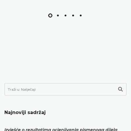
Najnoviji sadržaj
Izvješće o rezultatima ocjenjivanja pismenoga dijela