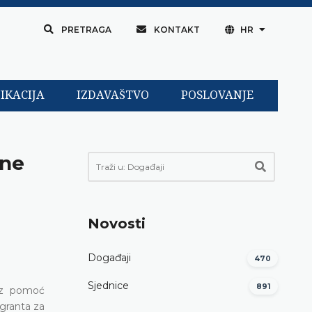
PRETRAGA
KONTAKT
HR
IKACIJA
IZDAVAŠTVO
POSLOVANJE
ine
Novosti
Događaji
470
Sjednice
891
 uz pomoć
 granta za