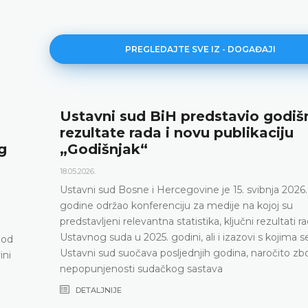
PREGLEDAJTE SVE IZ - DOGAĐAJI
Ustavni sud BiH predstavio godiš
rezultate rada i novu publikaciju
g
„Godišnjak“
18.05.2026.
Ustavni sud Bosne i Hercegovine je 15. svibnja 2026.
godine održao konferenciju za medije na kojoj su
predstavljeni relevantna statistika, ključni rezultati r
Ustavnog suda u 2025. godini, ali i izazovi s kojima s
pod
Ustavni sud suočava posljednjih godina, naročito zb
ini
nepopunjenosti sudačkog sastava
DETALJNIJE