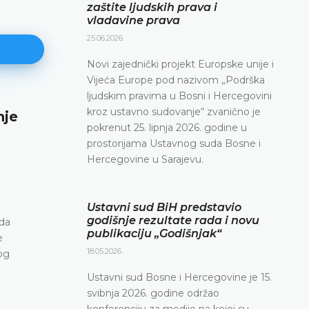
zaštite ljudskih prava i
vladavine prava
25.06.2026.
Novi zajednički projekt Europske unije i
Vijeća Europe pod nazivom „Podrška
ljudskim pravima u Bosni i Hercegovini
kroz ustavno sudovanje“ zvanično je
nje
Najava konferencije za medije
pokrenut 25. lipnja 2026. godine u
12.05.2026.
prostorijama Ustavnog suda Bosne i
Ustavni sud Bosne i Hercegovine obavještava da 
Hercegovine u Sarajevu.
svibnja 2026. godine u terminu od 10.00 do 11.30
konferenciju za medije
Ustavni sud BiH predstavio
DETALJNIJE
godišnje rezultate rada i novu
ada
publikaciju „Godišnjak“
e
18.05.2026.
og
Ustavni sud Bosne i Hercegovine je 15.
svibnja 2026. godine održao
konferenciju za medije na kojoj su