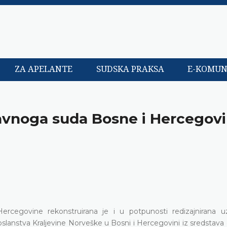
ZA APELANTE
SUDSKA PRAKSA
E-KOMUN
tavnoga suda Bosne i Hercegov
ercegovine rekonstruirana je i u potpunosti redizajnirana
oslanstva Kraljevine Norveške u Bosni i Hercegovini iz sredstava