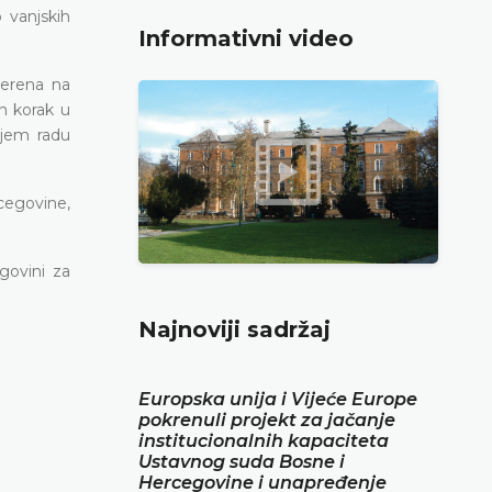
 vanjskih
Informativni video
jerena na
n korak u
ijem radu
cegovine,
govini za
Najnoviji sadržaj
Europska unija i Vijeće Europe
pokrenuli projekt za jačanje
institucionalnih kapaciteta
Ustavnog suda Bosne i
Hercegovine i unapređenje