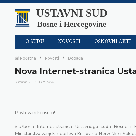
USTAVNI SUD
Bosne i Hercegovine
O SUDU
NOVOSTI
OSNOVNI AKTI
Početna
Novosti
Događaji
Nova Internet-stranica Us
30.09.2015.
DOGAĐAJI
Poštovani korisnici!
Službena Internet-stranica Ustavnoga suda Bosne i H
Ministarstva vanjskih poslova Kraljevine Norveške i Velep