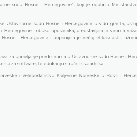
me sudu Bosne i Hercegovine”, koji je odobrilo Ministarstvo
veške Ustavnome sudu Bosne i Hercegovine u vidu granta, usm
i Hercegovine i obuku uposlenika, predstavljala je veoma važa
osne i Hercegovine i doprinijela je većoj efikasnosti i ažurn
 sustava za upravljanje predmetima u Ustavnome sudu Bosne i Her
nci za software, te edukaciju stručnih suradnika.
Norveške i Veleposlanstvu Kraljevine Norveške u Bosni i Herce