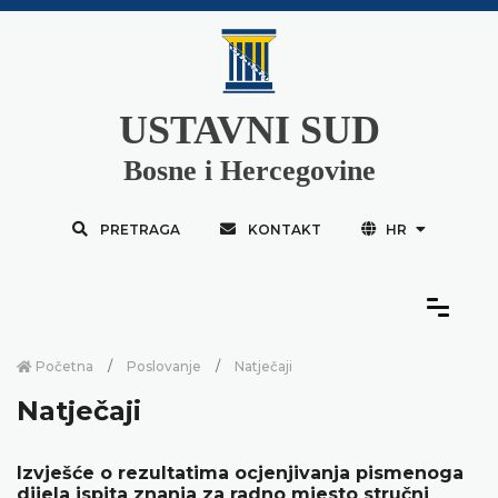
USTAVNI SUD
Bosne i Hercegovine
PRETRAGA
KONTAKT
HR
Početna
Poslovanje
Natječaji
Natječaji
Izvješće o rezultatima ocjenjivanja pismenoga
dijela ispita znanja za radno mjesto stručni