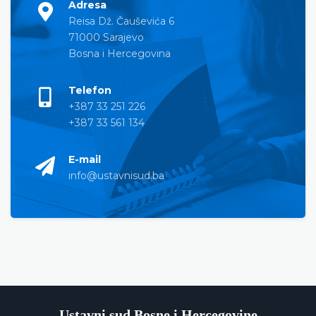
Adresa
Reisa Dž. Čauševića 6
71000 Sarajevo
Bosna i Hercegovina
Telefon
+387 33 251 226
+387 33 561 134
E-mail
info@ustavnisud.ba
Ustavni sud Bosne i Hercegovine