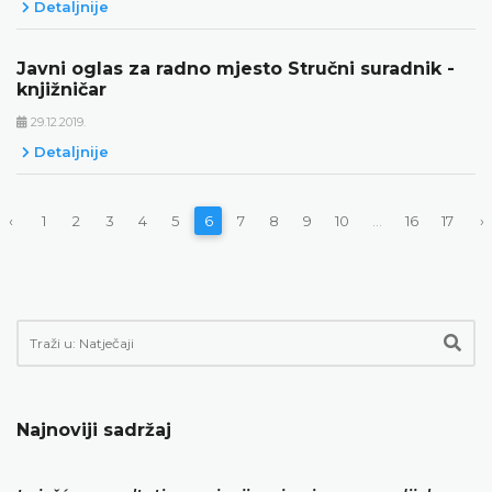
Detaljnije
Javni oglas za radno mjesto Stručni suradnik -
knjižničar
29.12.2019.
Detaljnije
‹
1
2
3
4
5
6
7
8
9
10
...
16
17
›
Najnoviji sadržaj