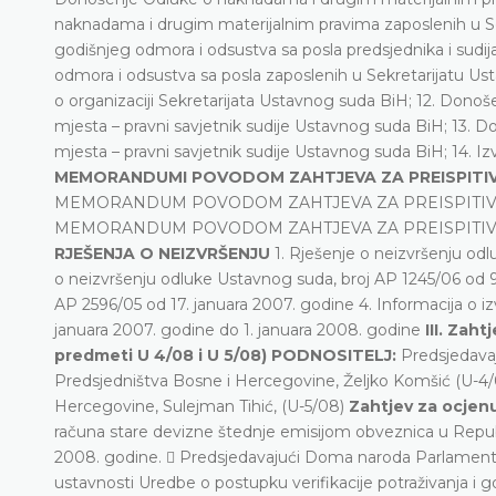
naknadama i drugim materijalnim pravima zaposlenih u Se
godišnjeg odmora i odsustva sa posla predsjednika i sudi
odmora i odsustva sa posla zaposlenih u Sekretarijatu 
o organizaciji Sekretarijata Ustavnog suda BiH; 12. Dono
mjesta – pravni savjetnik sudije Ustavnog suda BiH; 13. 
mjesta – pravni savjetnik sudije Ustavnog suda BiH; 14. Iz
MEMORANDUMI POVODOM ZAHTJEVA ZA PREISPITI
MEMORANDUM POVODOM ZAHTJEVA ZA PREISPITIVANJ
MEMORANDUM POVODOM ZAHTJEVA ZA PREISPITIVAN
RJEŠENJA O NEIZVRŠENJU
1. Rješenje o neizvršenju od
o neizvršenju odluke Ustavnog suda, broj AP 1245/06 od 9
AP 2596/05 od 17. januara 2007. godine 4. Informacija o 
januara 2007. godine do 1. januara 2008. godine
III. Zah
predmeti U 4/08 i U 5/08) PODNOSITELJ:
Predsjedavaj
Predsjedništva Bosne i Hercegovine, Željko Komšić (U-4
Hercegovine, Sulejman Tihić, (U-5/08)
Zahtjev za ocjenu
računa stare devizne štednje emisijom obveznica u Republic
2008. godine.  Predsjedavajući Doma naroda Parlamentar
ustavnosti Uredbe o postupku verifikacije potraživanja i g