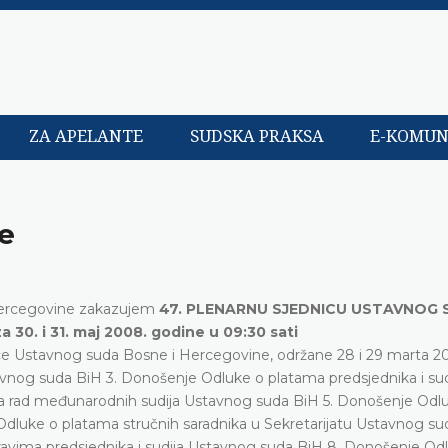
ZA APELANTE
SUDSKA PRAKSA
E-KOMUN
ce
 Hercegovine zakazujem
47. PLENARNU SJEDNICU USTAVNOG
30. i 31. maj 2008. godine u 09:30 sati
nice Ustavnog suda Bosne i Hercegovine, održane 28 i 29 marta 2
vnog suda BiH 3. Donošenje Odluke o platama predsjednika i sud
 rad međunarodnih sudija Ustavnog suda BiH 5. Donošenje Odl
Odluke o platama stručnih saradnika u Sekretarijatu Ustavnog sud
vima predsjednika i sudija Ustavnog suda BiH 8. Donošenje Od