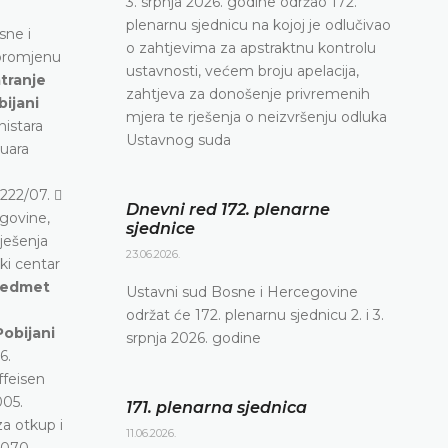
3. srpnja 2026. godine održao 172.
plenarnu sjednicu na kojoj je odlučivao
sne i
o zahtjevima za apstraktnu kontrolu
 promjenu
ustavnosti, većem broju apelacija,
tranje
zahtjeva za donošenje privremenih
bijani
mjera te rješenja o neizvršenju odluka
nistara
Ustavnog suda
nuara
222/07. 
Dnevni red 172. plenarne
egovine,
sjednice
rješenja
23.06.2026.
ki centar
predmet
Ustavni sud Bosne i Hercegovine
održat će 172. plenarnu sjednicu 2. i 3.
Pobijani
srpnja 2026. godine
6.
ffeisen
005.
171. plenarna sjednica
a otkup i
11.06.2026.
 070-