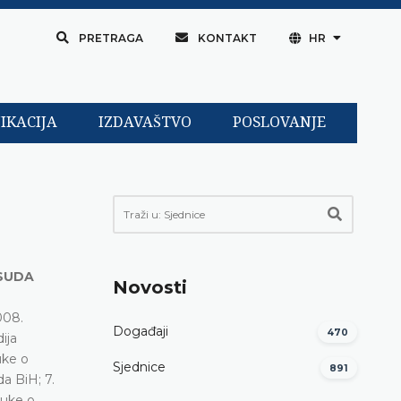
PRETRAGA
KONTAKT
HR
IKACIJA
IZDAVAŠTVO
POSLOVANJE
 SUDA
Novosti
008.
Događaji
470
ija
uke o
Sjednice
891
a BiH; 7.
luke o