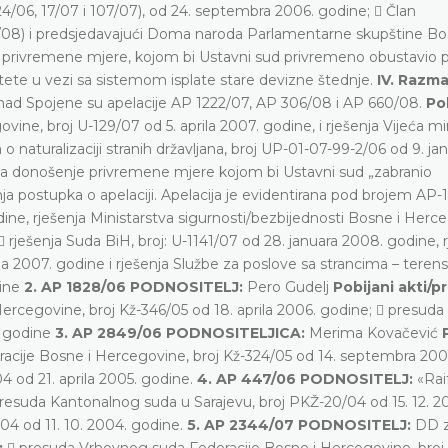
124/06, 17/07 i 107/07), od 24. septembra 2006. godine;  Član
4/08) i predsjedavajući Doma naroda Parlamentarne skupštine Bo
nje privremene mjere, kojom bi Ustavni sud privremeno obustavio
 štete u vezi sa sistemom isplate stare devizne štednje.
IV. Razma
mad Spojene su apelacije AP 1222/07, AP 306/08 i AP 660/08.
Po
ne, broj U-129/07 od 5. aprila 2007. godine, i rješenja Vijeća mi
 naturalizaciji stranih državljana, broj UP-01-07-99-2/06 od 9. ja
 za donošenje privremene mjere kojom bi Ustavni sud „zabranio
a postupka o apelaciji. Apelacija je evidentirana pod brojem AP-1
ine, rješenja Ministarstva sigurnosti/bezbijednosti Bosne i Herc
 rješenja Suda BiH, broj: U-1141/07 od 28. januara 2008. godine, 
ula 2007. godine i rješenja Službe za poslove sa strancima – terens
dine
2. AP 1828/06 PODNOSITELJ:
Pero Gudelj
Pobijani akti/
rcegovine, broj Kž-346/05 od 18. aprila 2006. godine;  presuda
. godine
3. AP 2849/06 PODNOSITELJICA:
Merima Kovačević
cije Bosne i Hercegovine, broj Kž-324/05 od 14. septembra 200
4 od 21. aprila 2005. godine.
4. AP 447/06 PODNOSITELJ:
«Rai
resuda Kantonalnog suda u Sarajevu, broj PKŽ-20/04 od 15. 12. 2
04 od 11. 10. 2004. godine.
5. AP 2344/07 PODNOSITELJ:
DD z
:
 presuda Vrhovnog suda Federacije Bosne i Hercegovine, broj