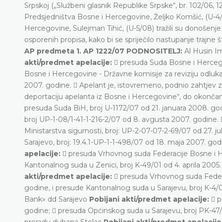
Srpskoj („Službeni glasnik Republike Srpske“, br. 102/06, 
Predsjedništva Bosne i Hercegovine, Željko Komšić, (U-
Hercegovine, Sulejman Tihić, (U-5/08) tražili su donoše
osporenih propisa, kako bi se spriječilo nastupanje trajne
AP predmeta
1. AP 1222/07 PODNOSITELJ:
Al Husin I
akti/predmet apelacije:
 presuda Suda Bosne i Hercegovi
Bosne i Hercegovine - Državne komisije za reviziju odluka o
2007. godine.  Apelant je, istovremeno, podnio zahtjev
deportaciju apelanta iz Bosne i Hercegovine“, do okončanj
presuda Suda BiH, broj U-1172/07 od 21. januara 2008. god
broj UP-1-08/1-41-1-216-2/07 od 8. avgusta 2007. godine. 
Ministarstva sigurnosti, broj: UP-2-07-07-2-69/07 od 27. j
Sarajevo, broj: 19.4.1-UP-1-1-498/07 od 18. maja 2007. go
apelacije:
 presuda Vrhovnog suda Federacije Bosne i He
Kantonalnog suda u Zenici, broj K-49/01 od 4. aprila 2005
akti/predmet apelacije:
 presuda Vrhovnog suda Federa
godine, i presude Kantonalnog suda u Sarajevu, broj K-4/0
Bank» dd Sarajevo
Pobijani akti/predmet apelacije:
 p
godine;  presuda Općinskog suda u Sarajevu, broj PK-47/
preradu duhana Stolac
Pobijani akti/predmet apelacije