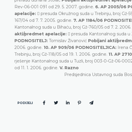
Rev-06-001 091 od 29. 5. 2007. godine.
6. AP 2005/06 
apelacije:
 presuda Okružnog suda u Trebinju, broj Gž-59
167/04 od 7. 7. 2005. godine.
7. AP 1184/06 PODNOSITE
Kantonalnog suda u Bihaću, broj Gž-760/05 od 7. 2. 2006.
akti/predmet apelacije:
 presuda Kantonalnog suda u Ze
PODNOSITELJ:
Tomislav Živanović
Pobijani akti/predm
2006. godine.
10. AP 909/06 PODNOSITELJICA:
Irena 
Trebinju, broj Gž-118/05 od 19. 1. 2006. godine.
11. AP 27
rješenje Kantonalnog suda u Tuzli, broj 003-0-Gž-06-00025
od 11. 1. 2006. godine.
V. Razno
Predsjednica Ustavnog suda Bos
PODIJELI