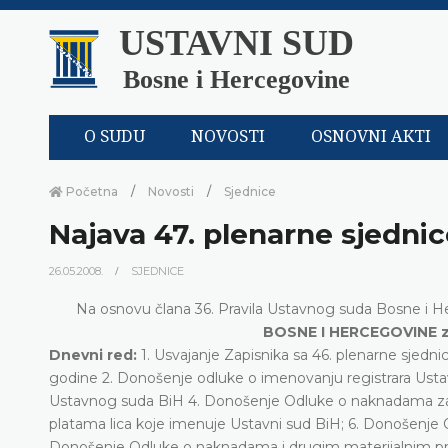
USTAVNI SUD
Bosne i Hercegovine
O SUDU
NOVOSTI
OSNOVNI AKTI
Početna
Novosti
Sjednice
Najava 47. plenarne sjedni
26.05.2008.
SJEDNICE
Na osnovu člana 36. Pravila Ustavnog suda Bosne i
BOSNE I HERCEGOVINE za 
Dnevni red:
1. Usvajanje Zapisnika sa 46. plenarne sjed
godine 2. Donošenje odluke o imenovanju registrara Usta
Ustavnog suda BiH 4. Donošenje Odluke o naknadama za
platama lica koje imenuje Ustavni sud BiH; 6. Donošenje 
Donošenje Odluke o naknadama i drugim materijalnim pra