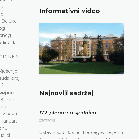
ju
Informativni video
eg
a Odluke
nog
adnog
godine;
I.
DINE 2.
.
 Rješenje
uda, broj
 1.
Najnoviji sadržaj
spojeni
8), član
sne i
172. plenarna sjednica
o osnovu
. januara
03.07.2026.
jenu
Ustavni sud Bosne i Hercegovine je 2. i
blici