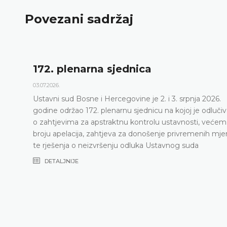
Povezani sadržaj
172. plenarna sjednica
03.07.2026.
Ustavni sud Bosne i Hercegovine je 2. i 3. srpnja 2026.
godine održao 172. plenarnu sjednicu na kojoj je odluči
o zahtjevima za apstraktnu kontrolu ustavnosti, većem
broju apelacija, zahtjeva za donošenje privremenih mje
te rješenja o neizvršenju odluka Ustavnog suda
DETALJNIJE