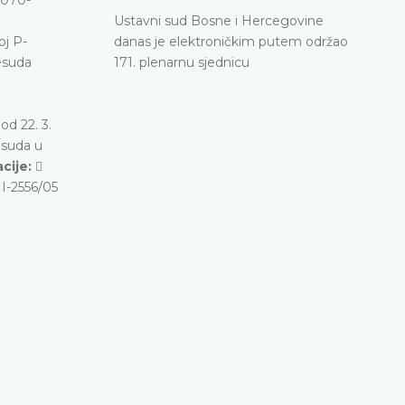
Ustavni sud Bosne i Hercegovine
oj P-
danas je elektroničkim putem održao
esuda
171. plenarnu sjednicu
od 22. 3.
 suda u
cije:

 I-2556/05