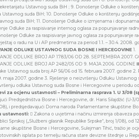
kretarijatu Ustavnog suda BiH ; 9. Donošenje Odluke o korišten
ja Ustavnog suda BiH; 10. Donošenje Odluke o korištenju godišnj
Ustavnog suda BiH; 11. Donošenje Odluke o izmjenama i dopunam
šenje Odluke za raspisivanje internog oglasa za popunjavanje rad
Donošenje Odluke za raspisivanje javnog oglasa za popunjavanje r
vještaj o radu na U i AP predmetima za period 1.1. – 30.4. 2008. 
VANJE ODLUKE USTAVNOG SUDA BOSNE I HERCEGOVINE
1.
E ODLUKE BROJ AP 1783/06 OD 28. SEPTEMBRA 2007. GO
JE ODLUKE BROJ AP 2482/05 OD 9. MAJA 2006. GODINE
II
luke Ustavnog suda broj AP 56/06 od 15. februara 2007. godine 2.
. maja 2007. godine 3. Rješenje o neizvršenju Odluku Ustavnog s
izvršenju odluka Ustavnog suda Bosne i Hercegovine u periodu od
tjevi za ocjenu ustavnosti – Preliminarna rasprava
1. U 3/08 (
ući Predsjedništva Bosne i Hercegovine, dr. Haris Silajdžić (U-3/0
/08), i predsjedavajući Doma naroda Parlamentarne skupštine Bo
 ustavnosti:
 Zakona o uvjetima i načinu izmirenja obaveza p
i Sprskoj („Službeni glasnik Republike Srpske“, broj 1/08), od 12
ne skupštine Bosne i Hercegovine, Sulejman Tihić, tražio je oc
otovinskih isplata po temelju računa stare devizne štednje u Repu