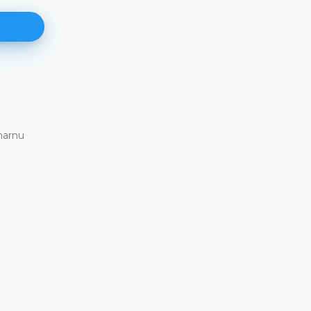
171. plenarna sjednica
11.06.2026.
narnu
Ustavni sud Bosne i Hercegovine danas je elekt
putem održao 171. plenarnu sjednicu
DETALJNIJE