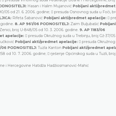
PODNOSITELJI:
Hasan i Halim Mujanović
Pobijani akti/predmet
0/05 od 21. 6. 2006. godine;  presuda Osnovnog suda u Foči, br
LJICA:
Rifeta Šabanović
Pobijani akti/predmet apelacije:
 pr
 godine.
8. AP 961/06 PODNOSITELJ:
Zaim Buljubašić
Pobijani
nici, broj U-848/05 od 10. 3. 2006. godine.
9. AP 1183/06
et apelacije:
 presuda Okružnog suda u Trebinju, broj Gž-37/05 
Čučković
Pobijani akti/predmet apelacije:
 presuda Okružnog
10/06 PODNOSITELJ:
Tuzla Kanton
Pobijani akti/predmet apela
8 od 10. 7. 2006. godine;  rješenje Općinskog suda u Tuzli, broj
ne i Hercegovine Hatidža Hadžiosmanović-Mahić