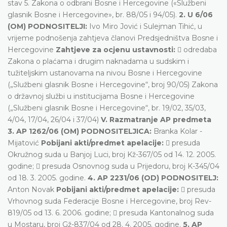
stav 5. Zakona o odbrani Bosne i Hercegovine («Službeni
glasnik Bosne i Hercegovine», br. 88/05 i 94/05).
2. U 6/06
(OM) PODNOSITELJI:
Ivo Miro Jović i Sulejman Tihić, u
vrijeme podnošenja zahtjeva članovi Predsjedništva Bosne i
Hercegovine
Zahtjeve za ocjenu ustavnosti:
 odredaba
Zakona o plaćama i drugim naknadama u sudskim i
tužiteljskim ustanovama na nivou Bosne i Hercegovine
(„Službeni glasnik Bosne i Hercegovine“, broj 90/05) Zakona
o državnoj službi u institucijama Bosne i Hercegovine
(„Službeni glasnik Bosne i Hercegovine“, br. 19/02, 35/03,
4/04, 17/04, 26/04 i 37/04)
V. Razmatranje AP predmeta
3. AP 1262/06 (OM) PODNOSITELJICA:
Branka Kolar -
Mijatović
Pobijani akti/predmet apelacije:
 presuda
Okružnog suda u Banjoj Luci, broj Kž-367/05 od 14. 12. 2005.
godine;  presuda Osnovnog suda u Prijedoru, broj K-345/04
od 18. 3. 2005. godine.
4. AP 2231/06 (OD) PODNOSITELJ:
Anton Novak
Pobijani akti/predmet apelacije:
 presuda
Vrhovnog suda Federacije Bosne i Hercegovine, broj Rev-
819/05 od 13. 6. 2006. godine;  presuda Kantonalnog suda
u Mostaru, broj Gž-837/04 od 28. 4. 2005. godine.
5. AP