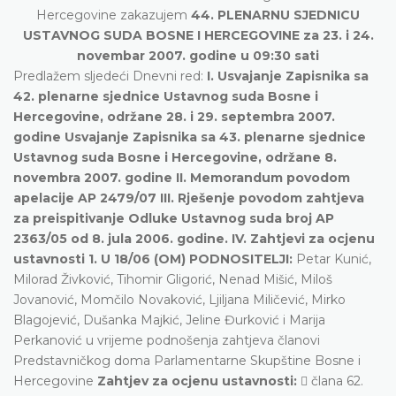
Hercegovine zakazujem
44. PLENARNU SJEDNICU
USTAVNOG SUDA BOSNE I HERCEGOVINE za 23. i 24.
novembar 2007. godine u 09:30 sati
Predlažem sljedeći Dnevni red:
I. Usvajanje Zapisnika sa
42. plenarne sjednice Ustavnog suda Bosne i
Hercegovine, održane 28. i 29. septembra 2007.
godine Usvajanje Zapisnika sa 43. plenarne sjednice
Ustavnog suda Bosne i Hercegovine, održane 8.
novembra 2007. godine II. Memorandum povodom
apelacije AP 2479/07 III. Rješenje povodom zahtjeva
za preispitivanje Odluke Ustavnog suda broj AP
2363/05 od 8. jula 2006. godine.
IV. Zahtjevi za ocjenu
ustavnosti 1. U 18/06 (OM) PODNOSITELJI:
Petar Kunić,
Milorad Živković, Tihomir Gligorić, Nenad Mišić, Miloš
Jovanović, Momčilo Novaković, Ljiljana Miličević, Mirko
Blagojević, Dušanka Majkić, Jeline Đurković i Marija
Perkanović u vrijeme podnošenja zahtjeva članovi
Predstavničkog doma Parlamentarne Skupštine Bosne i
Hercegovine
Zahtjev za ocjenu ustavnosti:
 člana 62.