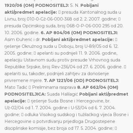
1920/06 (OM) PODNOSITELJ:
S. N.
Pobijani
akti/predmet apelacije:
 presuda Kantonalnog suda u
Livnu, broj 010-0-Gž-06-000-368 od 2. 2. 2007. godine; 
presuda Općinskog suda, broj 068-0-P-06-000 295 od 20.
10. 2006. godine.
6. AP 804/06 (OM) PODNOSITELJI:
Asim Đuherić i dr.
Pobijani akti/predmet apelacije:

rješenje Okružnog suda u Doboju, broj U-89/05 od 6. 12.
2005. godine;  apelanti su podnijeli 11. 9. 2006. godine,
apelaciju Ustavnom sudu protiv presude Vrhovnog suda
Republike Srpske, broj Rev-236/04 od 27. 6. 2006. godine. 
apelanti su, također, podnijeli zahtjev za donošenje
privremene mjere.
7. AP 1221/06 (OD) PODNOSITELJ:
Mato Tadić  Preliminarna rasprava
8. AP 662/04 (OM)
PODNOSITELJICA:
Suada Halilagić
Pobijani akti/predmet
apelacije:
 rješenje Suda Bosne i Hercegovine, br.
Už-02/04 od 1. 7. 2004. godine i U-53/04 od 6. 7. 2004.
godine;  odluka Visokog sudskog i tužilačkog vijeća Bosne i
Hercegovine o potvrđivanju prijedloga Drugostepene
disciplinske komisije, bez broja od 17. 5. 2004. godine; 