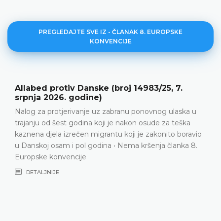
PREGLEDAJTE SVE IZ - ČLANAK 8. EUROPSKE
KONVENCIJE
iv Danske (broj 14983/25, 7.
Y protiv Srb
. godine)
2026. godin
erivanje uz zabranu ponovnog ulaska u
Obiteljski živo
st godina koji je nakon osude za teška
između podnosi
izrečen migrantu koji je zakonito boravio
nakon što ga je
 i pol godina • Nema kršenja članka 8.
Odbijanje podn
encije
ne smije nadma
U danim okolno
zahtjeva od obi
gledano, bilo 
domaćih vlasti 
obitelji koja po