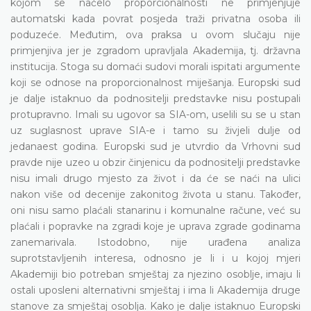
kojom se načelo proporcionalnosti ne primjenjuje
automatski kada povrat posjeda traži privatna osoba ili
poduzeće. Međutim, ova praksa u ovom slučaju nije
primjenjiva jer je zgradom upravljala Akademija, tj. državna
institucija. Stoga su domaći sudovi morali ispitati argumente
koji se odnose na proporcionalnost miješanja. Europski sud
je dalje istaknuo da podnositelji predstavke nisu postupali
protupravno. Imali su ugovor sa SIA-om, uselili su se u stan
uz suglasnost uprave SIA-e i tamo su živjeli dulje od
jedanaest godina. Europski sud je utvrdio da Vrhovni sud
pravde nije uzeo u obzir činjenicu da podnositelji predstavke
nisu imali drugo mjesto za život i da će se naći na ulici
nakon više od decenije zakonitog života u stanu. Također,
oni nisu samo plaćali stanarinu i komunalne račune, već su
plaćali i popravke na zgradi koje je uprava zgrade godinama
zanemarivala. Istodobno, nije urađena analiza
suprotstavljenih interesa, odnosno je li i u kojoj mjeri
Akademiji bio potreban smještaj za njezino osoblje, imaju li
ostali uposleni alternativni smještaj i ima li Akademija druge
stanove za smještaj osoblja. Kako je dalje istaknuo Europski