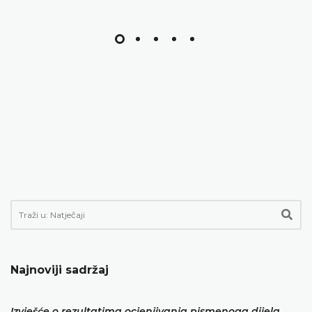
Najnoviji sadržaj
Izvješće o rezultatima ocjenjivanja pismenoga dijela