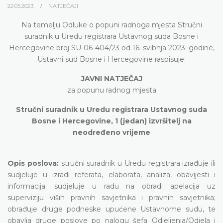
22.05.2023.
NATJEČAJI
Na temelju Odluke o popuni radnoga mjesta Stručni
suradnik u Uredu registrara Ustavnog suda Bosne i
Hercegovine broj SU-06-404/23 od 16. svibnja 2023. godine,
Ustavni sud Bosne i Hercegovine raspisuje:
JAVNI NATJEČAJ
za popunu radnog mjesta
Stručni suradnik u Uredu registrara Ustavnog suda
Bosne i Hercegovine, 1 (jedan) izvršitelj na
neodređeno vrijeme
Opis poslova:
stručni suradnik u Uredu registrara izrađuje ili
sudjeluje u izradi referata, elaborata, analiza, obavijesti i
informacija; sudjeluje u radu na obradi apelacija uz
superviziju viših pravnih savjetnika i pravnih savjetnika;
obrađuje druge podneske upućene Ustavnome sudu, te
obavlja druge poslove po nalogu šefa Odjeljenja/Odjela i