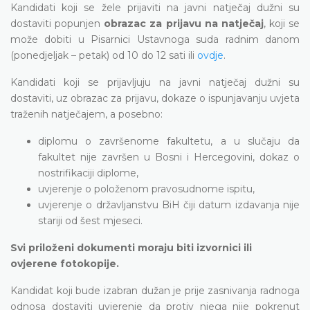
Kandidati koji se žele prijaviti na javni natječaj dužni su
dostaviti popunjen
obrazac za prijavu na natječaj
, koji se
može dobiti u Pisarnici Ustavnoga suda radnim danom
(ponedjeljak – petak) od 10 do 12 sati ili
ovdje
.
Kandidati koji se prijavljuju na javni natječaj dužni su
dostaviti, uz obrazac za prijavu, dokaze o ispunjavanju uvjeta
traženih natječajem, a posebno:
diplomu o završenome fakultetu, a u slučaju da
fakultet nije završen u Bosni i Hercegovini, dokaz o
nostrifikaciji diplome,
uvjerenje o položenom pravosudnome ispitu,
uvjerenje o državljanstvu BiH čiji datum izdavanja nije
stariji od šest mjeseci.
Svi priloženi dokumenti moraju biti izvornici ili
ovjerene fotokopije.
Kandidat koji bude izabran dužan je prije zasnivanja radnoga
odnosa dostaviti uvjerenje da protiv njega nije pokrenut