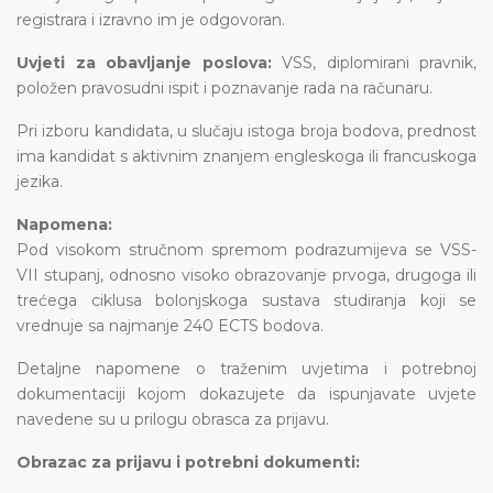
registrara i izravno im je odgovoran.
Uvjeti za obavljanje poslova:
VSS, diplomirani pravnik,
položen pravosudni ispit i poznavanje rada na računaru.
Pri izboru kandidata, u slučaju istoga broja bodova, prednost
ima kandidat s aktivnim znanjem engleskoga ili francuskoga
jezika.
Napomena:
Pod visokom stručnom spremom podrazumijeva se VSS-
VII stupanj, odnosno visoko obrazovanje prvoga, drugoga ili
trećega ciklusa bolonjskoga sustava studiranja koji se
vrednuje sa najmanje 240 ECTS bodova.
Detaljne napomene o traženim uvjetima i potrebnoj
dokumentaciji kojom dokazujete da ispunjavate uvjete
navedene su u prilogu obrasca za prijavu.
Obrazac za prijavu i potrebni dokumenti: