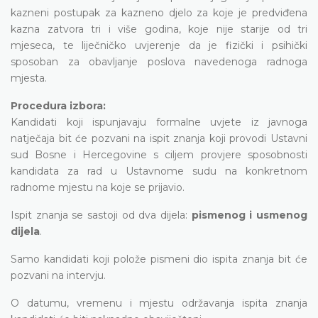
kazneni postupak za kazneno djelo za koje je predviđena
kazna zatvora tri i više godina, koje nije starije od tri
mjeseca, te liječničko uvjerenje da je fizički i psihički
sposoban za obavljanje poslova navedenoga radnoga
mjesta.
Procedura izbora:
Kandidati koji ispunjavaju formalne uvjete iz javnoga
natječaja bit će pozvani na ispit znanja koji provodi Ustavni
sud Bosne i Hercegovine s ciljem provjere sposobnosti
kandidata za rad u Ustavnome sudu na konkretnom
radnome mjestu na koje se prijavio.
Ispit znanja se sastoji od dva dijela:
pismenog i usmenog
dijela
.
Samo kandidati koji polože pismeni dio ispita znanja bit će
pozvani na intervju.
O datumu, vremenu i mjestu održavanja ispita znanja