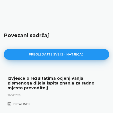
Povezani sadržaj
PREGLEDAJTE SVE IZ - NATJEČAJI
ltatima ocjenjivanja
Javni natječaj 
a ispita znanja za radno
22.06.2026.
elj
DETALJNIJE