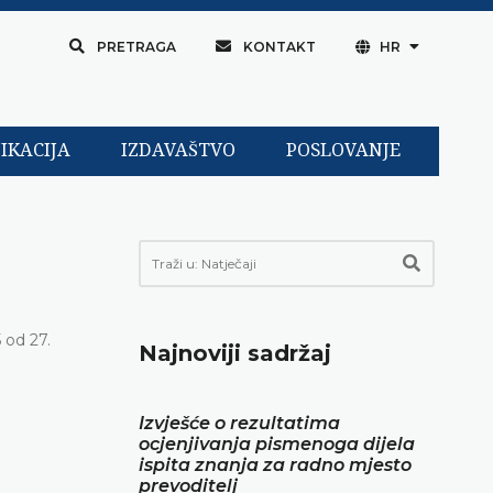
PRETRAGA
KONTAKT
HR
IKACIJA
IZDAVAŠTVO
POSLOVANJE
 od 27.
Najnoviji sadržaj
Izvješće o rezultatima
ocjenjivanja pismenoga dijela
ispita znanja za radno mjesto
prevoditelj