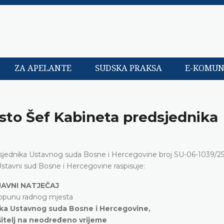
ZA APELANTE
SUDSKA PRAKSA
E-KOMUN
esto Šef Kabineta predsjednika
sjednika Ustavnog suda Bosne i Hercegovine broj SU-06-1039/25
stavni sud Bosne i Hercegovine raspisuje:
JAVNI NATJEČAJ
opunu radnog mjesta
ka Ustavnog suda Bosne i Hercegovine,
ršitelj na neodređeno vrijeme