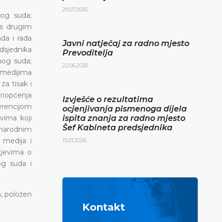
29.07.2026.
nog suda;
 s drugim
da i rada
Javni natječaj za radno mjesto
dsjednika
Prevoditelja
nog suda;
22.06.2026.
s medijima
za tisak i
riopćenja
Izvješće o rezultatima
ferencijom
ocjenjivanja pismenoga dijela
vima koji
ispita znanja za radno mjesto
Šef Kabineta predsjednika
unarodnim
 medija i
15.01.2026.
tjevima o
og suda i
a, položen
Kontakt