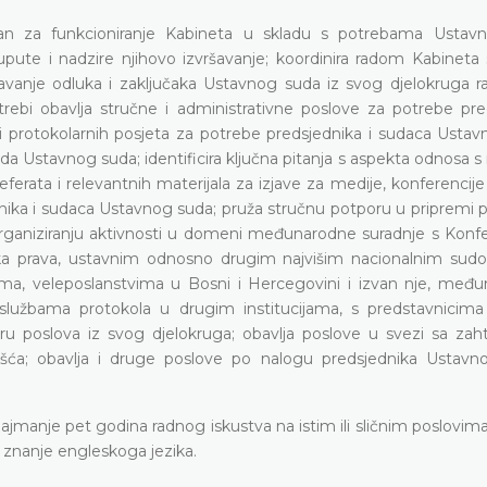
an za funkcioniranje Kabineta u skladu s potrebama Ustav
 upute i nadzire njihovo izvršavanje; koordinira radom Kabineta
avanje odluka i zaključaka Ustavnog suda iz svog djelokruga ra
otrebi obavlja stručne i administrativne poslove za potrebe pre
i protokolarnih posjeta za potrebe predsjednika i sudaca Ustav
ada Ustavnog suda; identificira ključna pitanja s aspekta odnosa 
ferata i relevantnih materijala za izjave za medije, konferencije 
ika i sudaca Ustavnog suda; pruža stručnu potporu u pripremi p
e u organiziranju aktivnosti u domeni međunarodne suradnje s Kon
a prava, ustavnim odnosno drugim najvišim nacionalnim sudo
ama, veleposlanstvima u Bosni i Hercegovini i izvan nje, međ
 službama protokola u drugim institucijama, s predstavnicima
ru poslova iz svog djelokruga; obavlja poslove u svezi sa zah
ješća; obavlja i druge poslove po nalogu predsjednika Ustavn
najmanje pet godina radnog iskustva na istim ili sličnim poslovim
o znanje engleskoga jezika.