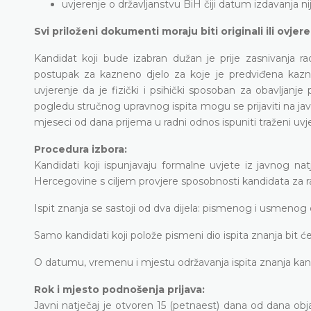
uvjerenje o državljanstvu BiH čiji datum izdavanja nij
Svi priloženi dokumenti moraju biti originali ili ovjer
Kandidat koji bude izabran dužan je prije zasnivanja r
postupak za kazneno djelo za koje je predviđena kazna za
uvjerenje da je fizički i psihički sposoban za obavljanj
pogledu stručnog upravnog ispita mogu se prijaviti na javn
mjeseci od dana prijema u radni odnos ispuniti traženi uvje
Procedura izbora:
Kandidati koji ispunjavaju formalne uvjete iz javnog na
Hercegovine s ciljem provjere sposobnosti kandidata za
Ispit znanja se sastoji od dva dijela: pismenog i usmenog d
Samo kandidati koji polože pismeni dio ispita znanja bit će
O datumu, vremenu i mjestu održavanja ispita znanja kand
Rok i mjesto podnošenja prijava:
Javni natječaj je otvoren 15 (petnaest) dana od dana obj