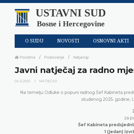
USTAVNI SUD
Bosne i Hercegovine
O SUDU
NOVOSTI
OSNOVNI AKTI
Početna
Poslovanje
Natječaji
Javni natječaj za radno mj
04.12.2025.
NATJEČAJI
Na temelju Odluke o popuni radnog Šef Kabineta pred
studenog 2025. godine, U
za p
Šef Kabineta predsjedni
1 (jedan) izv