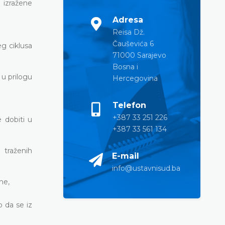
 izražene
Adresa
Reisa Dž.
Čauševića 6
g ciklusa
71000 Sarajevo
Bosna i
u prilogu
Hercegovina
Telefon
+387 33 251 226
e dobiti u
+387 33 561 134
 traženih
E-mail
info@ustavnisud.ba
me,
o da se iz