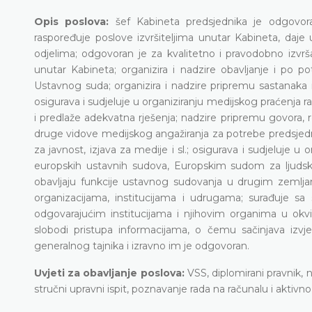
Opis poslova:
šef Kabineta predsjednika je odgovor
raspoređuje poslove izvršiteljima unutar Kabineta, daje
odjelima; odgovoran je za kvalitetno i pravodobno izvrš
unutar Kabineta; organizira i nadzire obavljanje i po p
Ustavnog suda; organizira i nadzire pripremu sastanaka 
osigurava i sudjeluje u organiziranju medijskog praćenja r
i predlaže adekvatna rješenja; nadzire pripremu govora, re
druge vidove medijskog angažiranja za potrebe predsjedn
za javnost, izjava za medije i sl.; osigurava i sudjeluj
europskih ustavnih sudova, Europskim sudom za ljudsk
obavljaju funkcije ustavnog sudovanja u drugim zemlj
organizacijama, institucijama i udrugama; surađuje sa
odgovarajućim institucijama i njihovim organima u okvi
slobodi pristupa informacijama, o čemu sačinjava izv
generalnog tajnika i izravno im je odgovoran.
Uvjeti za obavljanje poslova:
VSS, diplomirani pravnik, 
stručni upravni ispit, poznavanje rada na računalu i aktivn