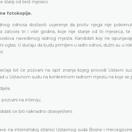
e stariji od šest mjeseci.
ene fotokopije.
adnog odnosa dostaviti uvjerenje da protiv njega nije pokrenu
tvora tri i više godina, koje nije starije od tri mjeseca, te l
e poslova navedenog radnog mjesta. Kandidati koji ne ispunjavaj
i oglas. U slučaju da budu primljeni u radni odnos, dužni su u ro
t.
tječaja bit će pozvani na ispit znanja kojeg provodi Ustavni su
 rad u Ustavnom sudu na konkretnom radnom mjestu na koje se pr
ijela.
 pozvani na intervju.
idati će biti naknadno obaviješteni.
ave na internetskoj stranici Ustavnog suda Bosne i Hercegovine,