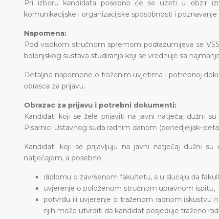
Pri izboru kandidata posebno će se uzeti u obzir i
komunikacijske i organizacijske sposobnosti i poznavanje 
Napomena:
Pod visokom stručnom spremom podrazumijeva se VSS-VII
bolonjskog sustava studiranja koji se vrednuje sa najman
Detaljne napomene o traženim uvjetima i potrebnoj doku
obrasca za prijavu.
Obrazac za prijavu i potrebni dokumenti:
Kandidati koji se žele prijaviti na javni natječaj dužni 
Pisarnici Ustavnog suda radnim danom (ponedjeljak–petak) 
Kandidati koji se prijavljuju na javni natječaj dužni su
natječajem, a posebno:
diplomu o završenom fakultetu, a u slučaju da fakulte
uvjerenje o položenom stručnom upravnom ispitu,
potvrdu ili uvjerenje o traženom radnom iskustvu na i
njih može utvrditi da kandidat posjeduje traženo rad