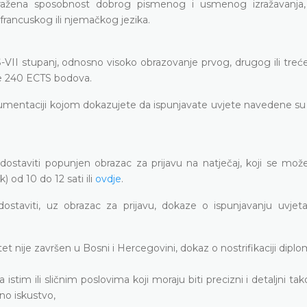
zražena sposobnost dobrog pismenog i usmenog izražavanja,
francuskog ili njemačkog jezika.
 stupanj, odnosno visoko obrazovanje prvog, drugog ili treće
je 240 ECTS bodova.
mentaciji kojom dokazujete da ispunjavate uvjete navedene su 
su dostaviti popunjen obrazac za prijavu na natječaj, koji se mož
od 10 do 12 sati ili
ovdje
.
 dostaviti, uz obrazac za prijavu, dokaze o ispunjavanju uvjeta
t nije završen u Bosni i Hercegovini, dokaz o nostrifikaciji diplo
stim ili sličnim poslovima koji moraju biti precizni i detaljni tak
no iskustvo,