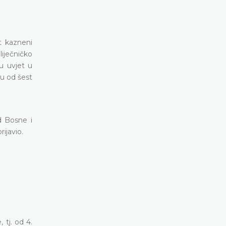
t kazneni
iječničko
u uvjet u
ku od šest
d Bosne i
ijavio.
 tj. od 4.