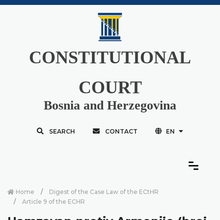
CONSTITUTIONAL
COURT
Bosnia and Herzegovina
SEARCH
CONTACT
EN
Home
Digest of the Case Law of the ECtHR
Article 9 of the ECHR