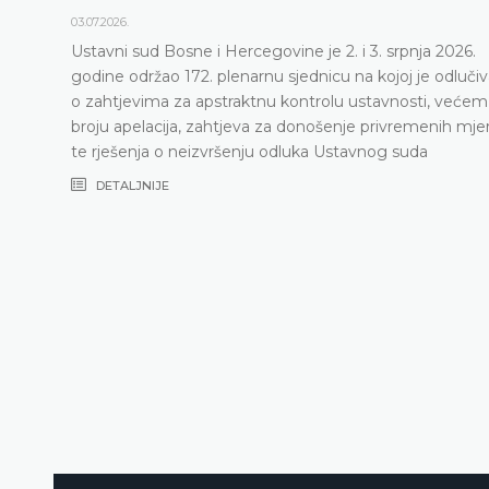
03.07.2026.
Ustavni sud Bosne i Hercegovine je 2. i 3. srpnja 2026.
godine održao 172. plenarnu sjednicu na kojoj je odluči
o zahtjevima za apstraktnu kontrolu ustavnosti, većem
broju apelacija, zahtjeva za donošenje privremenih mje
te rješenja o neizvršenju odluka Ustavnog suda
DETALJNIJE