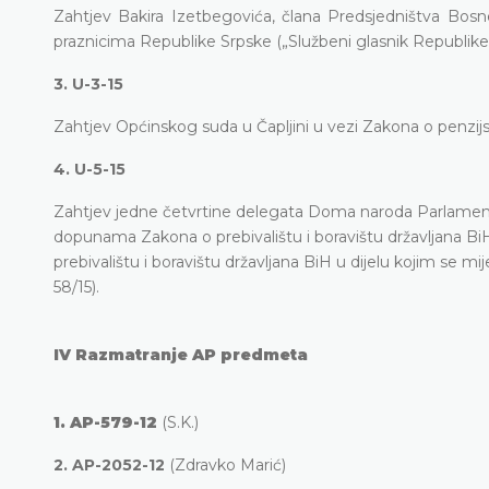
Zahtjev Bakira Izetbegovića, člana Predsjedništva Bosn
praznicima Republike Srpske („Službeni glasnik Republike 
3. U-3-15
Zahtjev Općinskog suda u Čapljini u vezi Zakona o penzij
4. U-5-15
Zahtjev j
edne četvrtine delegata Doma naroda Parlamenta
dopunama Zakona o prebivalištu i boravištu državljana BiH u d
prebivalištu i boravištu državljana BiH u dijelu kojim se mi
58/15).
IV
Razmatranje AP predmeta
1.
AP-579-12
(S.K.)
2.
AP-2052-12
(Zdravko Marić)