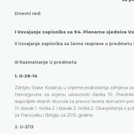
Dnevni red:
I
Usvajanje zapisnika sa 94. Plenarne sjednice U
II
Usvajanje zapisnika sa Javne rasprave u predmetu b
III
Razmatranje U predmeta
1.
U-28-14
Zahtjev Staše Košarca, u vrijeme podnošenja zahtjeva 
Hercegovine za ocjenu ustavnosti članka 10. Pravilni
raspodjele stranih dozvola za prevoz tereta domaćim prev
III stavak 1. točka 2. i stavak 2. točka 2. Obavještenja o 
za Francusku i Belgiju za 2015. godine.
2.
U-3/13