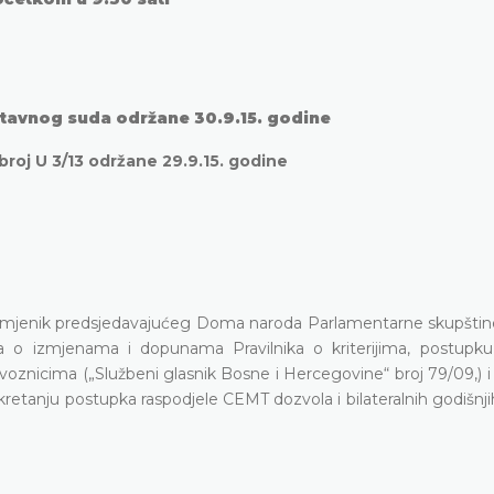
stavnog suda održane 30.9.15. godine
roj U 3/13 održane 29.9.15. godine
zamjenik predsjedavajućeg Doma naroda Parlamentarne skupštin
ka o izmjenama i dopunama Pravilnika o kriterijima, postupku
oznicima („Službeni glasnik Bosne i Hercegovine“ broj 79/09,) i
pokretanju postupka raspodjele CEMT dozvola i bilateralnih godišnj