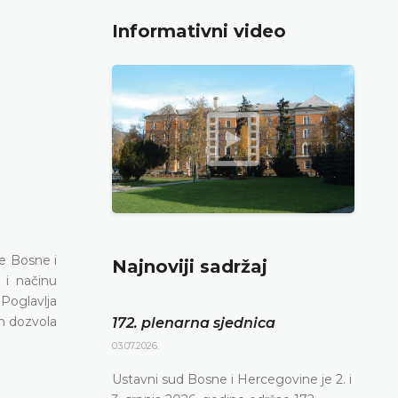
Informativni video
e Bosne i
Najnoviji sadržaj
 i načinu
 Poglavlja
ih dozvola
172. plenarna sjednica
03.07.2026.
Ustavni sud Bosne i Hercegovine je 2. i