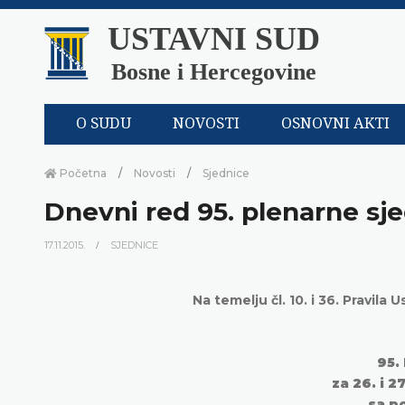
USTAVNI SUD
Bosne i Hercegovine
O SUDU
NOVOSTI
OSNOVNI AKTI
Početna
Novosti
Sjednice
Dnevni red 95. plenarne sj
17.11.2015.
SJEDNICE
Na temelju čl. 10. i 36. Pravi
95.
za 26. i 2
sa p