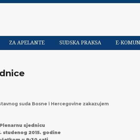
ZA APELANTE
SUDSKA PRAKSA
E-KOMUN
ednice
la Ustavnog suda Bosne i Hercegovine zakazujem
 Plenarnu sjednicu
7. studenog 2015. godine
očetkom u 9:30 sati