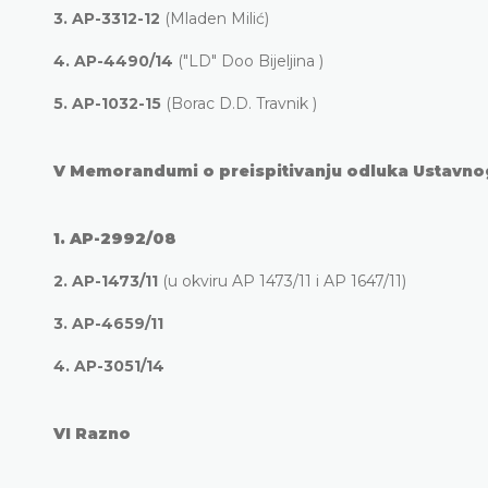
3.
AP-3312-12
(Mladen Milić)
4.
AP-4490/14
("LD" Doo Bijeljina )
5.
AP-1032-15
(Borac D.D. Travnik )
V
Memorandumi o preispitivanju odluka Ustavno
1.
AP-2992/08
2.
AP-1473/11
(u okviru AP 1473/11 i AP 1647/11)
3.
AP-4659/11
4.
AP-3051/14
VI
Razno