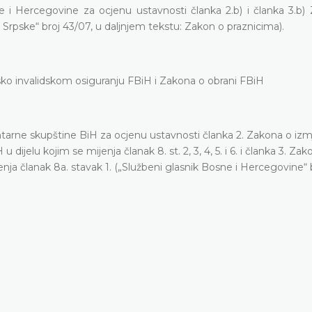
e i Hercegovine za ocjenu ustavnosti članka 2.b) i članka 3.b)
Srpske“ broj 43/07, u daljnjem tekstu: Zakon o praznicima).
sko invalidskom osiguranju FBiH i Zakona o obrani FBiH
rne skupštine BiH za ocjenu ustavnosti članka 2. Zakona o iz
ijelu kojim se mijenja članak 8. st. 2, 3, 4, 5. i 6. i članka 3. Zak
jenja članak 8a. stavak 1. („Službeni glasnik Bosne i Hercegovine“ 