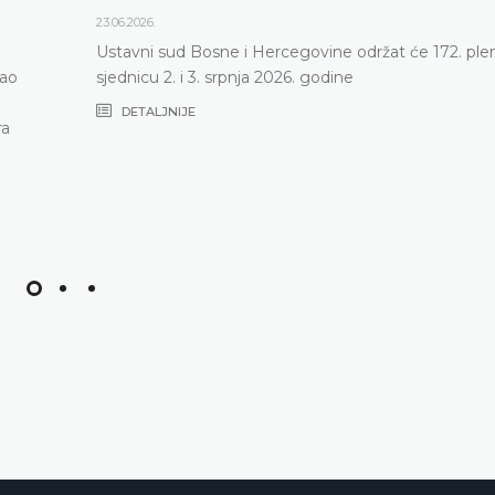
23.06.2026.
Ustavni sud Bosne i Hercegovine održat će 172. ple
vao
sjednicu 2. i 3. srpnja 2026. godine
DETALJNIJE
ra