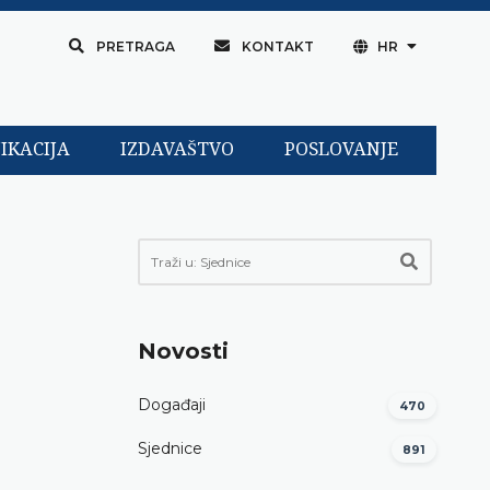
PRETRAGA
KONTAKT
HR
IKACIJA
IZDAVAŠTVO
POSLOVANJE
Novosti
Događaji
470
Sjednice
891