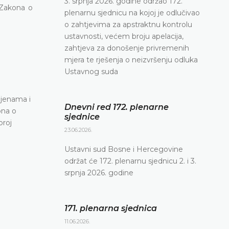
3. srpnja 2026. godine održao 172.
 Zakona o
plenarnu sjednicu na kojoj je odlučivao
o zahtjevima za apstraktnu kontrolu
ustavnosti, većem broju apelacija,
zahtjeva za donošenje privremenih
mjera te rješenja o neizvršenju odluka
Ustavnog suda
mjenama i
Dnevni red 172. plenarne
ona o
sjednice
broj
23.06.2026.
Ustavni sud Bosne i Hercegovine
održat će 172. plenarnu sjednicu 2. i 3.
srpnja 2026. godine
171. plenarna sjednica
11.06.2026.