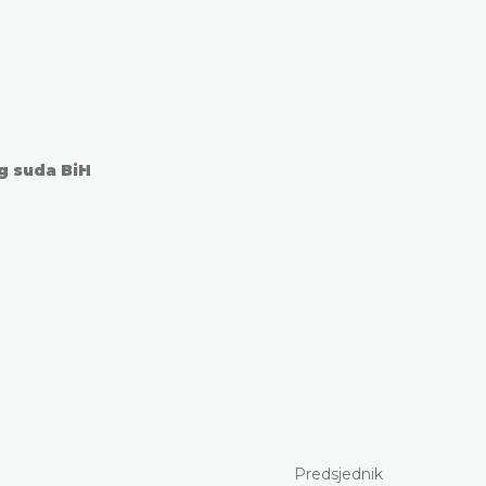
g suda BiH
Predsjednik