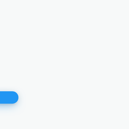
171. plenarna sjednica