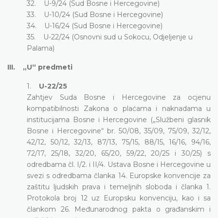
32. U-9/24 (Sud Bosne i Hercegovine)
33. U-10/24 (Sud Bosne i Hercegovine)
34. U-16/24 (Sud Bosne i Hercegovine)
35. U-22/24 (Osnovni sud u Sokocu, Odjeljenje u
Palama)
III. „U“ predmeti
1.
U-22/25
Zahtjev Suda Bosne i Hercegovine za ocjenu
kompatibilnosti Zakona o plaćama i naknadama u
institucijama Bosne i Hercegovine („Službeni glasnik
Bosne i Hercegovine“ br. 50/08, 35/09, 75/09, 32/12,
42/12, 50/12, 32/13, 87/13, 75/15, 88/15, 16/16, 94/16,
72/17, 25/18, 32/20, 65/20, 59/22, 20/25 i 30/25) s
odredbama čl. I/2. i II/4. Ustava Bosne i Hercegovine u
svezi s odredbama članka 14. Europske konvencije za
zaštitu ljudskih prava i temeljnih sloboda i članka 1.
Protokola broj 12 uz Europsku konvenciju, kao i sa
člankom 26. Međunarodnog pakta o građanskim i