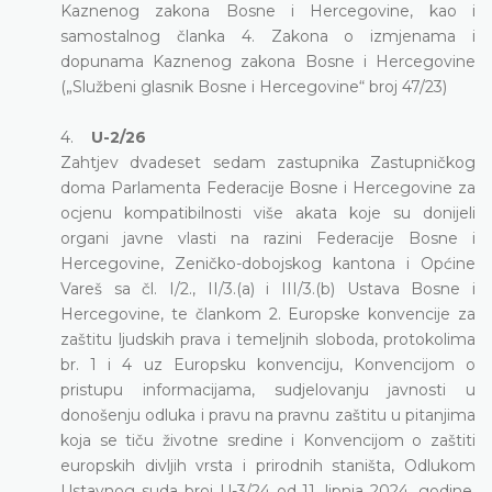
Kaznenog zakona Bosne i Hercegovine, kao i
samostalnog članka 4. Zakona o izmjenama i
dopunama Kaznenog zakona Bosne i Hercegovine
(„Službeni glasnik Bosne i Hercegovine“ broj 47/23)
4.
U-2/26
Zahtjev dvadeset sedam zastupnika Zastupničkog
doma Parlamenta Federacije Bosne i Hercegovine za
ocjenu kompatibilnosti više akata koje su donijeli
organi javne vlasti na razini Federacije Bosne i
Hercegovine, Zeničko-dobojskog kantona i Općine
Vareš sa čl. I/2., II/3.(a) i III/3.(b) Ustava Bosne i
Hercegovine, te člankom 2. Europske konvencije za
zaštitu ljudskih prava i temeljnih sloboda, protokolima
br. 1 i 4 uz Europsku konvenciju, Konvencijom o
pristupu informacijama, sudjelovanju javnosti u
donošenju odluka i pravu na pravnu zaštitu u pitanjima
koja se tiču životne sredine i Konvencijom o zaštiti
europskih divljih vrsta i prirodnih staništa, Odlukom
Ustavnog suda broj U-3/24 od 11. lipnja 2024. godine,