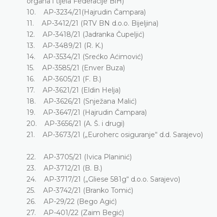
organa i tijela Federacije BiH)
10. AP-3234/21(Hajrudin Čampara)
11. AP-3412/21 (RTV BN d.o.o. Bijeljina)
12. AP-3418/21 (Jadranka Čupeljić)
13. AP-3489/21 (R. K.)
14. AP-3534/21 (Srećko Aćimović)
15. AP-3585/21 (Enver Buza)
16. AP-3605/21 (F. B.)
17. AP-3621/21 (Eldin Helja)
18. AP-3626/21 (Snježana Malić)
19. AP-3647/21 (Hajrudin Čampara)
20. AP-3656/21 (A. Š. i drugi)
21. AP-3673/21 („Euroherc osiguranje“ d.d. Sarajevo)
22. AP-3705/21 (Ivica Planinić)
23. AP-3712/21 (B. B.)
24. AP-3717/21 („Gliese 581g“ d.o.o. Sarajevo)
25. AP-3742/21 (Branko Tomić)
26. AP-29/22 (Bego Agić)
27. AP-401/22 (Zaim Begić)