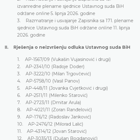
izvanredne plenarne sjednice Ustavnog suda BiH
održane
online
5. lipnja 2026. godine
3. Razmatranje i usvajanje Zapisnika sa 171. plenarne
sjednice Ustavnog suda BiH održane
online
11. lipnja
2026. godine
II. Rješenja o neizvršenju odluka Ustavnog suda BiH
1. AP-1567/09 (Vukašin Vujasinović i drugi)
2. AP-2341/10 (Radoje Doder)
3. AP-3222/10 (Milan Trgovčević)
4. AP-5758/10 (Vasil Panov)
5. AP-448/11 (Jovanka Cvjetković i drugi)
6. AP-2511/11 (Milenko Starović)
7. AP-2723/11 (Dmitar Arula)
8. AP-4021/11 (Zoran Ranđelović)
9. AP-176/12 (Radoslav Janković)
10. AP-2476/12 (Milorad Lalić)
11. AP-4314/12 (Jovan Starović)
12. AP-3035/13 (Dušan Bogdanović)