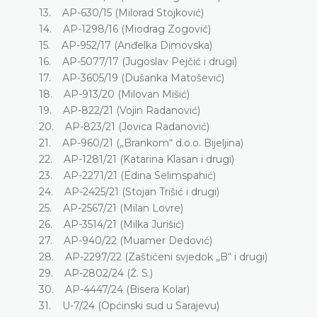
13. AP-630/15 (Milorad Stojković)
14. AP-1298/16 (Miodrag Zogović)
15. AP-952/17 (Anđelka Dimovska)
16. AP-5077/17 (Jugoslav Pejčić i drugi)
17. AP-3605/19 (Dušanka Matošević)
18. AP-913/20 (Milovan Mišić)
19. AP-822/21 (Vojin Radanović)
20. AP-823/21 (Jovica Radanović)
21. AP-960/21 („Brankom“ d.o.o. Bijeljina)
22. AP-1281/21 (Katarina Klasan i drugi)
23. AP-2271/21 (Edina Selimspahić)
24. AP-2425/21 (Stojan Trišić i drugi)
25. AP-2567/21 (Milan Lovre)
26. AP-3514/21 (Milka Jurišić)
27. AP-940/22 (Muamer Dedović)
28. AP-2297/22 (Zaštićeni svjedok „B“ i drugi)
29. AP-2802/24 (Ž. S.)
30. AP-4447/24 (Bisera Kolar)
31. U-7/24 (Općinski sud u Sarajevu)