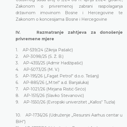
Zakonom o privremenoj zabrani raspolaganja
državnom imovinom Bosne i Hercegovine te
Zakonom o koncesijama Bosne i Hercegovine
IV. Razmatranje zahtjeva za donošenje
privremene mjere
1. AP-539/24 (Zikrija Pašalić)
2. AP-3098/25 (S. Ž. B.)
3. AP-4355/25 (Admir Hadžipašić)
4. AP-5073/25 (M. V.)
5. AP-195/26 („Fagat Petrol“ d.o.o. Tešanj)
6. AP-885/26 („M:tel“ a.d. Banjaluka)
7. AP-1021/26 (Mirjana Ristić-Sirćo)
8. AP-1515/26 (Slavko Stevanović)
9. AP-1550/26 (Evropski univerzitet „Kallos“ Tuzla)
10. AP-1736/26 (Udruženje „Resursni Aarhus centar u
BiH“)