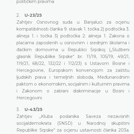
političkim pravima
2.
U-23/25
Zahtjev Osnovnog suda u Banjaluci za ocjenu
kompatibilnosti članka 9. stavak 1. točka 2) podtočka 3.
alineja 1. i točka 3) podtočka 2. alineja 1. Zakona o
plaćama zaposlenih u osnovnim i srednjim školama i
đačkim domovima u Republici Srpskoj („Službeni
glasnik Republike Srpske“ br. 11/19, 105/19, 49/21,
119/21, 68/22, 132/22 i 112/23) s Ustavom Bosne i
Hercegovine, Europskom konvencijom za zaštitu
ljudskih prava i temeljnih sloboda, Međunarodnim
paktom o ekonomskim, socijalnim i kulturnim pravima
i Zakonom o zabrani diskriminacije u Bosni i
Hercegovini
3.
U-43/25
Zahtjev „Kluba poslanika Saveza nezavisnih
socijaldemokrata (SNSD) u Narodnoj skupštini
Republike Srpske“ za ocjenu ustavnosti članka 203a.