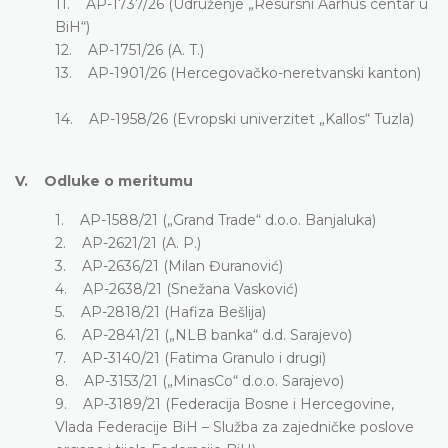
11. AP-1737/26 (Udruženje „Resursni Aarhus centar u
BiH“)
12. AP-1751/26 (A. T.)
13. AP-1901/26 (Hercegovačko-neretvanski kanton)
14. AP-1958/26 (Evropski univerzitet „Kallos“ Tuzla)
V. Odluke o meritumu
1. AP-1588/21 („Grand Trade“ d.o.o. Banjaluka)
2. AP-2621/21 (A. P.)
3. AP-2636/21 (Milan Đuranović)
4. AP-2638/21 (Snežana Vasković)
5. AP-2818/21 (Hafiza Bešlija)
6. AP-2841/21 („NLB banka“ d.d. Sarajevo)
7. AP-3140/21 (Fatima Granulo i drugi)
8. AP-3153/21 („MinasCo“ d.o.o. Sarajevo)
9. AP-3189/21 (Federacija Bosne i Hercegovine,
Vlada Federacije BiH – Služba za zajedničke poslove