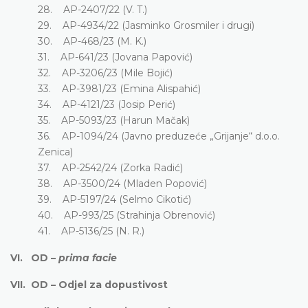
28. AP-2407/22 (V. T.)
29. AP-4934/22 (Jasminko Grosmiler i drugi)
30. AP-468/23 (M. K.)
31. AP-641/23 (Jovana Papović)
32. AP-3206/23 (Mile Bojić)
33. AP-3981/23 (Emina Alispahić)
34. AP-4121/23 (Josip Perić)
35. AP-5093/23 (Harun Mačak)
36. AP-1094/24 (Javno preduzeće „Grijanje“ d.o.o.
Zenica)
37. AP-2542/24 (Zorka Radić)
38. AP-3500/24 (Mladen Popović)
39. AP-5197/24 (Selmo Cikotić)
40. AP-993/25 (Strahinja Obrenović)
41. AP-5136/25 (N. R.)
VI. OD –
prima facie
VII. OD – Odjel za dopustivost