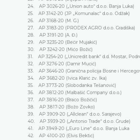
24. AP 3026-20 („Union auto“ d.o.o. Banja Luka)
25. AP 3142-20 (JP „Komunalac“ d.o.o. Odžak)
26. AP 3168-20 (M. G.)
27. AP 3183-20 (PRODEX AGRO d.o.o. Gradiška)
28. AP 3191-20 (A. Đ.)
29. AP 3235-20 (Bećir Mujakić)
30. AP 3242-20 (Mićo Božić)
31. AP 3254-20 („Unicredit bank“ d.d. Mostar, Podr
32. AP 3276-20 (Damir Mucić)
33. AP 3646-20 (Granična policija Bosne i Hercego
34. AP 3682-20 (Ivica Klarić zv. Ika)
35. AP 3773-20 (Slobodanka Tešanović)
36. AP 3812-20 (Malbašić Company d.o.o.)
37. AP 3816-20 (Braco Božičić)
38. AP 3817-20 (Božo Zovko)
39. AP 3909-20 („Allclean“ d.o.o. Sarajevo)
40. AP 3939-20 („Antonio Trade“ d.o.o. Grude)
41. AP 3949-20 („Euro Line“ d.o.o. Banja Luka
42. AP 4100-20 (Elvis Bektić)