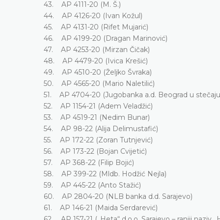
43. AP 4111-20 (M. Š.)
44. AP 4126-20 (Ivan Kožul)
45. AP 4131-20 (Rifet Mujarić)
46. AP 4199-20 (Dragan Marinović)
47. AP 4253-20 (Mirzan Čičak)
48. AP 4479-20 (Ivica Krešić)
49. AP 4510-20 (Željko Švraka)
50. AP 4565-20 (Mario Naletilić)
51. AP 4704-20 (Jugobanka a.d. Beograd u stečaju
52. AP 1154-21 (Adem Veladžić)
53. AP 4519-21 (Nedim Bunar)
54. AP 98-22 (Alija Delimustafić)
55. AP 172-22 (Zoran Tutnjević)
56. AP 173-22 (Bojan Cvijetić)
57. AP 368-22 (Filip Bojić)
58. AP 399-22 (Mldb. Hodžić Nejla)
59. AP 445-22 (Anto Stažić)
60. AP 2804-20 (NLB banka d.d. Sarajevo)
61. AP 146-21 (Maida Serdarević)
62. AP 157-21 („Heta“ d.o.o. Sarajevo – raniji naziv 