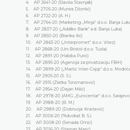
4. AP 2641-20 (Slaviša Stavnjak)
5. AP 2705-20 (Munira Džonlić)
6. AP 2722-20 (A. H.)
7. AP 2764-20 (Marketing „Minja“ d.o.o. Banja Luk
8. AP 2837-20 („Addiko Bank“ a.d. Banja Luka)
9. AP 2850-20 (Branka Ilić)
10. AP 2863-20 („Interpromet“ d.o.o. Vitez)
11. AP 2868-20 (Uni Bristol d.o.o. Tuzla)
12. AP 2891-20 (Habiba Purić)
13. AP 2895-20 (Agencija za privatizaciju FBiH)
14. AP 2899-20 („Martić Inter-Copp“ d.o.o. Modriča
15. AP 2905-20 (S. S.)
16. AP 2915 (Zlatka Toromanović)
17. AP 2954-20 (Dejan Milić)
18. AP 2978-20 (AMG „Eurocentar“ d.o.o. Sarajevo
19. AP 2988-20 (B. M.)
20. AP 2989-20 (Dobrivoje Knežević)
21. AP 3006-20 (*Advokat B. S.)
22. AP 3008-20 (Senada Omić)
23. AP 3016-20 (Stjepan Marić)