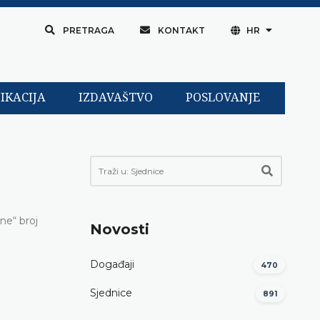
PRETRAGA
KONTAKT
HR
IKACIJA
IZDAVAŠTVO
POSLOVANJE
ne“ broj
Novosti
Događaji
470
Sjednice
891