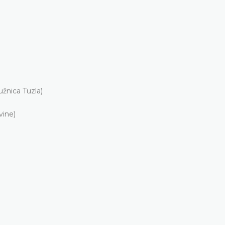
užnica Tuzla)
vine)