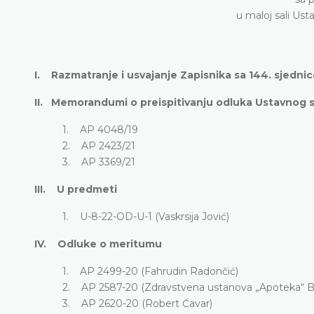
u maloj sali Us
I. Razmatranje i usvajanje Zapisnika sa 144. sjedni
II. Memorandumi o preispitivanju odluka Ustavnog 
1. AP 4048/19
2. AP 2423/21
3. AP 3369/21
III. U predmeti
1. U-8-22-OD-U-1 (Vaskrsija Jović)
IV. Odluke o meritumu
1. AP 2499-20 (Fahrudin Radončić)
2. AP 2587-20 (Zdravstvena ustanova „Apoteka“ 
3. AP 2620-20 (Robert Ćavar)