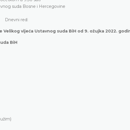
tavnog suda Bosne i Hercegovine
Dnevni red:
ce Velikog vijeća Ustavnog suda BiH od 9. ožujka 2022. godi
suda BiH
Bužim)