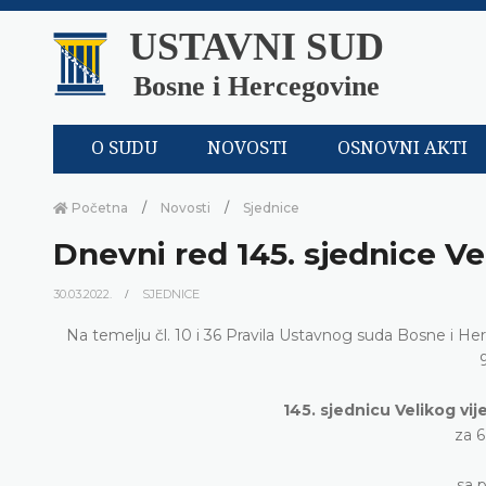
USTAVNI SUD
Bosne i Hercegovine
O SUDU
NOVOSTI
OSNOVNI AKTI
Početna
Novosti
Sjednice
Dnevni red 145. sjednice Ve
30.03.2022.
SJEDNICE
Na temelju čl. 10 i 36 Pravila Ustavnog suda Bosne i He
145. sjednicu Velikog v
za 6
sa 