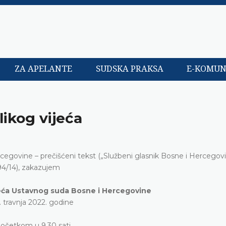
ZA APELANTE
SUDSKA PRAKSA
E-KOMUN
likog vijeća
rcegovine – prečišćeni tekst („Službeni glasnik Bosne i Hercegovi
94/14), zakazujem
ijeća Ustavnog suda Bosne i Hercegovine
. travnja 2022. godine
početkom u 9.30 sati