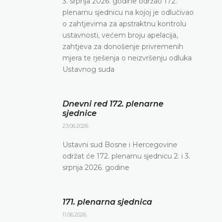
3. srpnja 2026. godine održao 172.
plenarnu sjednicu na kojoj je odlučivao
o zahtjevima za apstraktnu kontrolu
ustavnosti, većem broju apelacija,
zahtjeva za donošenje privremenih
mjera te rješenja o neizvršenju odluka
Ustavnog suda
Dnevni red 172. plenarne
sjednice
23.06.2026.
Ustavni sud Bosne i Hercegovine
održat će 172. plenarnu sjednicu 2. i 3.
srpnja 2026. godine
171. plenarna sjednica
11.06.2026.