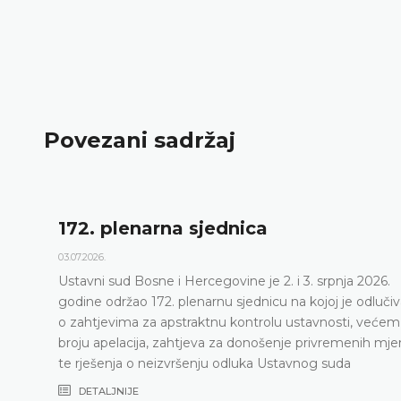
Povezani sadržaj
Dnevni red 172. plenarn
23.06.2026.
. srpnja 2026.
Ustavni sud Bosne i Hercegovine odr
kojoj je odlučivao
sjednicu 2. i 3. srpnja 2026. godine
tavnosti, većem
DETALJNIJE
privremenih mjera
og suda