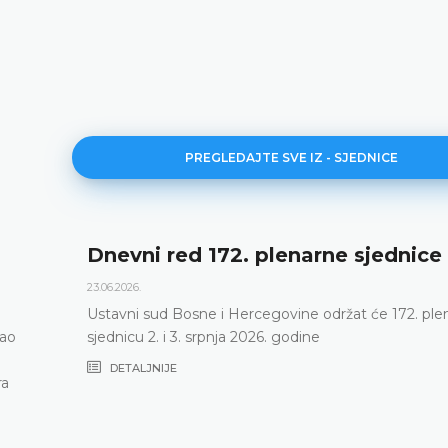
PREGLEDAJTE SVE IZ - SJEDNICE
e sjednice
171. plenarna sjednica
11.06.2026.
žat će 172. plenarnu
Ustavni sud Bosne i Hercegovine 
putem održao 171. plenarnu sjed
DETALJNIJE