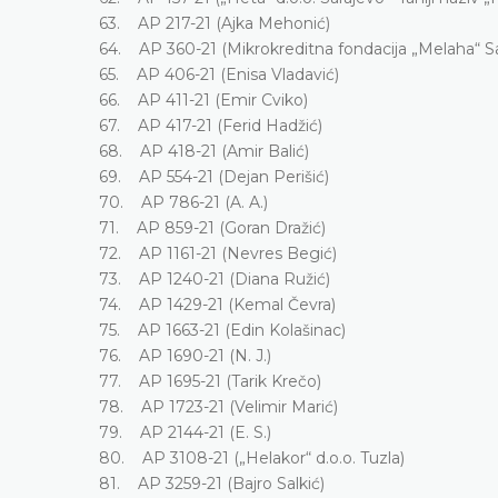
63. AP 217-21 (Ajka Mehonić)
64. AP 360-21 (Mikrokreditna fondacija „Melaha“ Sa
65. AP 406-21 (Enisa Vladavić)
66. AP 411-21 (Emir Cviko)
67. AP 417-21 (Ferid Hadžić)
68. AP 418-21 (Amir Balić)
69. AP 554-21 (Dejan Perišić)
70. AP 786-21 (A. A.)
71. AP 859-21 (Goran Dražić)
72. AP 1161-21 (Nevres Begić)
73. AP 1240-21 (Diana Ružić)
74. AP 1429-21 (Kemal Čevra)
75. AP 1663-21 (Edin Kolašinac)
76. AP 1690-21 (N. J.)
77. AP 1695-21 (Tarik Krečo)
78. AP 1723-21 (Velimir Marić)
79. AP 2144-21 (E. S.)
80. AP 3108-21 („Helakor“ d.o.o. Tuzla)
81. AP 3259-21 (Bajro Salkić)