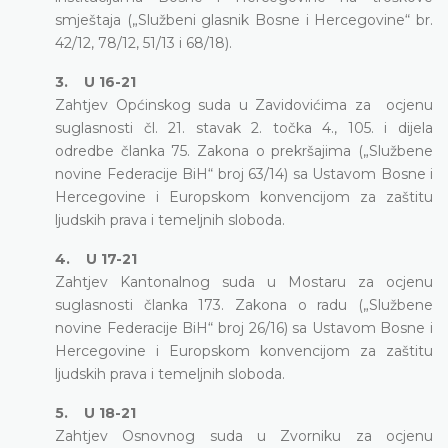
smještaja („Službeni glasnik Bosne i Hercegovine“ br.
42/12, 78/12, 51/13 i 68/18).
3. U 16-21
Zahtjev Općinskog suda u Zavidovićima za ocjenu
suglasnosti čl. 21. stavak 2. točka 4., 105. i dijela
odredbe članka 75. Zakona o prekršajima („Službene
novine Federacije BiH“ broj 63/14) sa Ustavom Bosne i
Hercegovine i Europskom konvencijom za zaštitu
ljudskih prava i temeljnih sloboda.
4. U 17-21
Zahtjev Kantonalnog suda u Mostaru za ocjenu
suglasnosti članka 173. Zakona o radu („Službene
novine Federacije BiH“ broj 26/16) sa Ustavom Bosne i
Hercegovine i Europskom konvencijom za zaštitu
ljudskih prava i temeljnih sloboda.
5. U 18-21
Zahtjev Osnovnog suda u Zvorniku za ocjenu