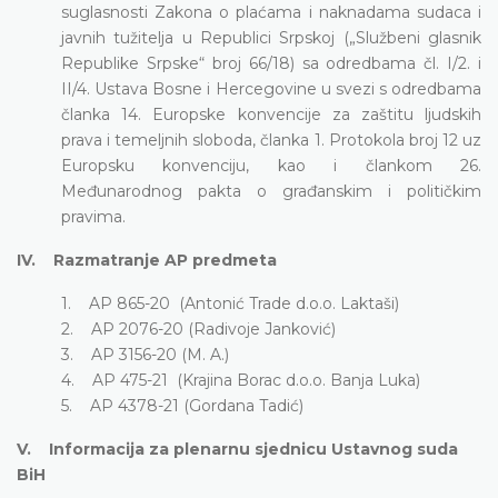
suglasnosti Zakona o plaćama i naknadama sudaca i
javnih tužitelja u Republici Srpskoj („Službeni glasnik
Republike Srpske“ broj 66/18) sa odredbama čl. I/2. i
II/4. Ustava Bosne i Hercegovine u svezi s odredbama
članka 14. Europske konvencije za zaštitu ljudskih
prava i temeljnih sloboda, članka 1. Protokola broj 12 uz
Europsku konvenciju, kao i člankom 26.
Međunarodnog pakta o građanskim i političkim
pravima.
IV. Razmatranje AP predmeta
1. AP 865-20 (Antonić Trade d.o.o. Laktaši)
2. AP 2076-20 (Radivoje Janković)
3. AP 3156-20 (M. A.)
4. AP 475-21 (Krajina Borac d.o.o. Banja Luka)
5. AP 4378-21 (Gordana Tadić)
V. Informacija za plenarnu sjednicu Ustavnog suda
BiH