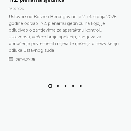
ica
Dnevni red 172. pl
23.06.2026.
govine je 2. i 3. srpnja 2026.
Ustavni sud Bosne i Her
rnu sjednicu na kojoj je
plenarnu sjednicu 2. i 3.
za apstraktnu kontrolu
DETALJNIJE
apelacija, zahtjeva za
jera te rješenja o neizvršenju