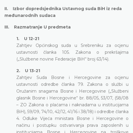
II. Izbor dopredsjednika Ustavnog suda BiH iz reda
međunarodnih sudaca
III. Razmatranje U predmeta
1. U 12-21
Zahtjev Općinskog suda u Srebreniku za ocjenu
ustavnosti članka 105. Zakona o prekršajima
(„Službene novine Federacije BiH“ broj 63/14).
2. U 13-21
Zahtjev Suda Bosne i Hercegovine za ocjenu
ustavnosti odredbe članka 79. Zakona o službi u
Oružanim snagama Bosne i Hercegovine („Službeni
glasnik Bosne i Hercegovine“ br. 88/05, 53/07, (58/08
– ZO Zakona o plaćama i naknadama u institucijama
BiH), 59/09, 74/10, 42/12, 41/16 i 38/18) i odredbe članka
4. Odluke Vijeća ministara Bosne i Hercegovine o
načinu i postupku ostvarivanja prava zaposlenih u
institucijama Bosne i Hercegovine na troškove