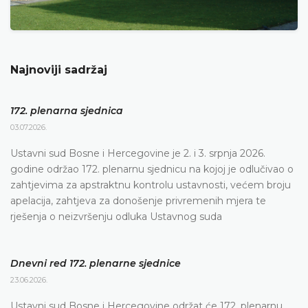
Najnoviji sadržaj
172. plenarna sjednica
03.07.2026.
Ustavni sud Bosne i Hercegovine je 2. i 3. srpnja 2026.
godine održao 172. plenarnu sjednicu na kojoj je odlučivao o
zahtjevima za apstraktnu kontrolu ustavnosti, većem broju
apelacija, zahtjeva za donošenje privremenih mjera te
rješenja o neizvršenju odluka Ustavnog suda
Dnevni red 172. plenarne sjednice
23.06.2026.
Ustavni sud Bosne i Hercegovine održat će 172. plenarnu