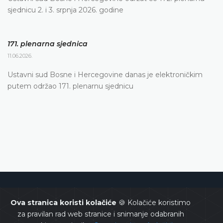
sjednicu 2. i 3. srpnja 2026. godine
171. plenarna sjednica
11.06.2026.
Ustavni sud Bosne i Hercegovine danas je elektroničkim
putem održao 171. plenarnu sjednicu
Ustavni sud Bosne i Hercegovine
Ova stranica koristi kolačiće
🍪 Kolačiće koristimo
za pravilan rad web stranice i snimanje odabranih