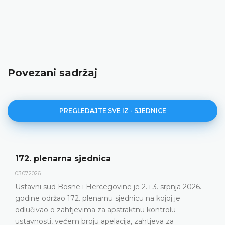
Povezani sadržaj
PREGLEDAJTE SVE IZ - SJEDNICE
Dnevni red 172. plenar
23.06.2026.
ne je 2. i 3. srpnja 2026.
Ustavni sud Bosne i Hercego
jednicu na kojoj je
plenarnu sjednicu 2. i 3. srp
straktnu kontrolu
DETALJNIJE
cija, zahtjeva za