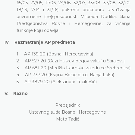
65/05, 77/05, 11/06, 24/06, 32/07, 33/08, 37/08, 32/10,
18/13, 7/14 i 31/16) pokrene proceduru utvrđivanja
privremene (ne)sposobnosti Milorada Dodika, člana
Predsjedništva Bosne i Hercegovine, za vršenje
funkcije koju obavlja.
IV. Razmatranje AP predmeta
1. AP 139-20 (Bosna i Hercegovina)
2. AP 527-20 (Gazi Husrev-begov vakuf u Sarajevu)
3. AP 681-20 (Medžlis Islamske zajednice Srebrenica)
4. AP 737-20 (Krajina Borac d.o.o. Banja Luka)
5. AP 3879-20 (Aleksandar Tucikešić)
V. Razno
Predsjednik
Ustavnog suda Bosne i Hercegovine
Mato Tadić