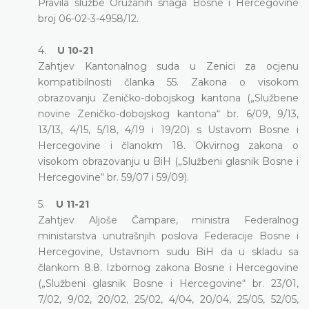
Pravila službe Oružanih snaga Bosne i Hercegovine
broj 06-02-3-4958/12.
4.
U 10-21
Zahtjev Kantonalnog suda u Zenici za ocjenu
kompatibilnosti članka 55. Zakona o visokom
obrazovanju Zeničko-dobojskog kantona („Službene
novine Zeničko-dobojskog kantona“ br. 6/09, 9/13,
13/13, 4/15, 5/18, 4/19 i 19/20) s Ustavom Bosne i
Hercegovine i članokm 18. Okvirnog zakona o
visokom obrazovanju u BiH („Službeni glasnik Bosne i
Hercegovine“ br. 59/07 i 59/09).
5.
U 11-21
Zahtjev Aljoše Čampare, ministra Federalnog
ministarstva unutrašnjih poslova Federacije Bosne i
Hercegovine, Ustavnom sudu BiH da u skladu sa
člankom 8.8. Izbornog zakona Bosne i Hercegovine
(„Službeni glasnik Bosne i Hercegovine“ br. 23/01,
7/02, 9/02, 20/02, 25/02, 4/04, 20/04, 25/05, 52/05,