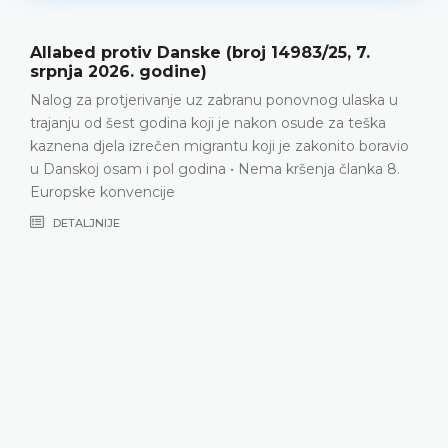
anske (broj 14983/25, 7.
Y protiv Srbije 
dine)
2026. godine)
anje uz zabranu ponovnog ulaska u
Obiteljski život • P
dina koji je nakon osude za teška
između podnositelji
en migrantu koji je zakonito boravio
nakon što ga je posv
l godina • Nema kršenja članka 8.
Odbijanje podnosit
je
ne smije nadmašiti 
U danim okolnostim
zahtjeva od obitelji
gledano, bilo u nje
domaćih vlasti nije 
obitelji koja posvaja 
zajedno s polubrat
neometan pokušajim
da ponovno usposta
8. Europske konven
DETALJNIJE