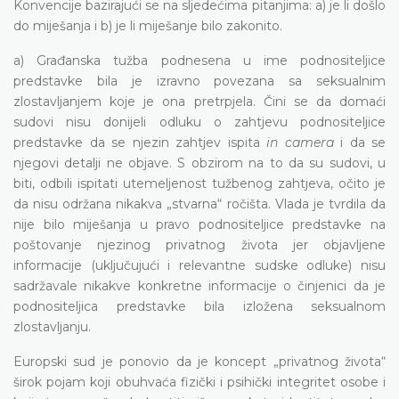
Konvencije bazirajući se na sljedećima pitanjima: a) je li došlo
do miješanja i b) je li miješanje bilo zakonito.
a) Građanska tužba podnesena u ime podnositeljice
predstavke bila je izravno povezana sa seksualnim
zlostavljanjem koje je ona pretrpjela. Čini se da domaći
sudovi nisu donijeli odluku o zahtjevu podnositeljice
predstavke da se njezin zahtjev ispita
in camera
i da se
njegovi detalji ne objave. S obzirom na to da su sudovi, u
biti, odbili ispitati utemeljenost tužbenog zahtjeva, očito je
da nisu održana nikakva „stvarna“ ročišta. Vlada je tvrdila da
nije bilo miješanja u pravo podnositeljice predstavke na
poštovanje njezinog privatnog života jer objavljene
informacije (uključujući i relevantne sudske odluke) nisu
sadržavale nikakve konkretne informacije o činjenici da je
podnositeljica predstavke bila izložena seksualnom
zlostavljanju.
Europski sud je ponovio da je koncept „privatnog života“
širok pojam koji obuhvaća fizički i psihički integritet osobe i