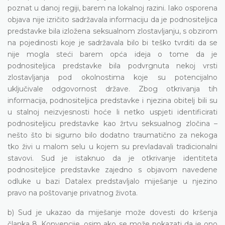
poznat u danoj regiji, barem na lokalnoj razini. Iako osporena
objava nije izričito sadržavala informaciju da je podnositeljica
predstavke bila izložena seksualnom zlostavljanju, s obzirom
na pojedinosti koje je sadržavala bilo bi teško tvrditi da se
nije mogla steći barem opća ideja o tome da je
podnositeljica predstavke bila podvrgnuta nekoj vrsti
zlostavljanja pod okolnostima koje su potencijalno
uključivale odgovornost države. Zbog otkrivanja tih
informacija, podnositeljica predstavke i njezina obitelj bili su
u stalnoj neizvjesnosti hoće li netko uspjeti identificirati
podnositeljicu predstavke kao žrtvu seksualnog zločina –
nešto što bi sigurno bilo dodatno traumatično za nekoga
tko živi u malom selu u kojem su prevladavali tradicionalni
stavovi. Sud je istaknuo da je otkrivanje identiteta
podnositeljice predstavke zajedno s objavom navedene
odluke u bazi Datalex predstavljalo miješanje u njezino
pravo na poštovanje privatnog života.
b) Sud je ukazao da miješanje može dovesti do kršenja
članka 8. Konvencije, osim ako se može pokazati da je ono