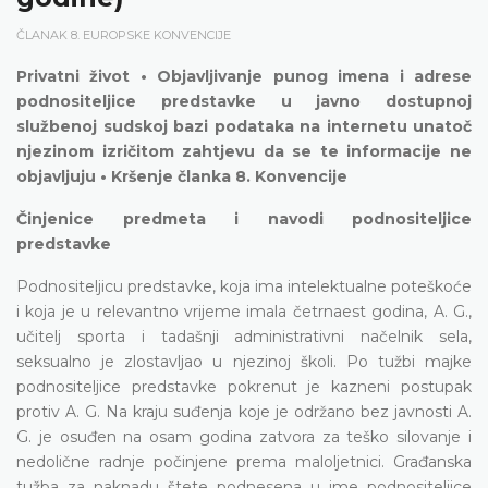
ČLANAK 8. EUROPSKE KONVENCIJE
Privatni život • Objavljivanje punog imena i adrese
podnositeljice predstavke u javno dostupnoj
službenoj sudskoj bazi podataka na internetu unatoč
njezinom izričitom zahtjevu da se te informacije ne
objavljuju • Kršenje članka 8. Konvencije
Činjenice predmeta i navodi podnositeljice
predstavke
Podnositeljicu predstavke, koja ima intelektualne poteškoće
i koja je u relevantno vrijeme imala četrnaest godina, A. G.,
učitelj sporta i tadašnji administrativni načelnik sela,
seksualno je zlostavljao u njezinoj školi. Po tužbi majke
podnositeljice predstavke pokrenut je kazneni postupak
protiv A. G. Na kraju suđenja koje je održano bez javnosti A.
G. je osuđen na osam godina zatvora za teško silovanje i
nedolične radnje počinjene prema maloljetnici. Građanska
tužba za naknadu štete podnesena u ime podnositeljice