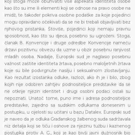
koji stoga može obuhvatiti više aspekata identiteta osobe
kao što su ime ili elementi koji se odnose na pravo osobe na
imidž, te također pokriva osobne podatke za koje pojedinci
mogu opravdano očekivati da se ne bi trebali objavljivati bez
njihovog pristanka. Štoviše, pojedinci koji nemaju pravnu
sposobnost, kao što su djeca, posebno su ugroženi. Stoga,
članak 8. Konvencije i druge odredbe Konvencije nameću
državi pozitivnu obvezu da uzme u obzir posebnu ranjivost
mladih osoba. Nadalje, Europski sud je naglasio posebnu
važnost zaštite identiteta žrtava, posebno maloljetnih žrtava
koje su bile podvrgnute nasilju i seksualnom zlostavljanju.
Kao rezultat izostanka odluke, razlozi, ako ih je i bilo, zbog
kojih nije odobren zahtjev podnositeljice predstavke da se
ne otkrije njezin identitet i drugi osobni podaci ostali su
nepoznati. Unatoč tome, puno ime i adresa podnositeljice
predstavke, zajedno sa sudskim odlukama donesenim u
postupku, u cijelosti su učitani u bazu Datalex. Europski sud
je naveo da je odluka Građanskog žalbenog suda sadržavala
niz detalja koji se tiču i osnove za njezinu tužbu i kaznenog
postupka protiv A. G., koji je kao bivši javni dužnosnik bio