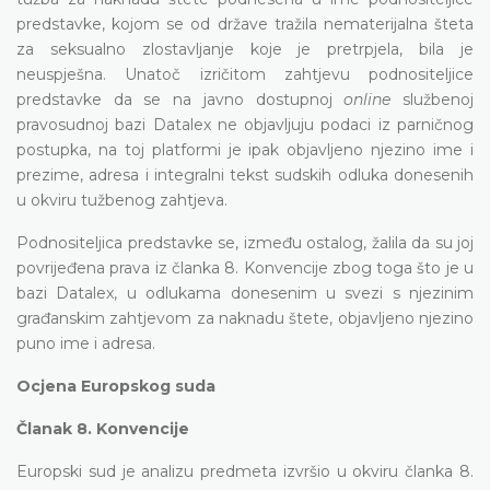
predstavke, kojom se od države tražila nematerijalna šteta
za seksualno zlostavljanje koje je pretrpjela, bila je
neuspješna. Unatoč izričitom zahtjevu podnositeljice
predstavke da se na javno dostupnoj
online
službenoj
pravosudnoj bazi Datalex ne objavljuju podaci iz parničnog
postupka, na toj platformi je ipak objavljeno njezino ime i
prezime, adresa i integralni tekst sudskih odluka donesenih
u okviru tužbenog zahtjeva.
Podnositeljica predstavke se, između ostalog, žalila da su joj
povrijeđena prava iz članka 8. Konvencije zbog toga što je u
bazi Datalex, u odlukama donesenim u svezi s njezinim
građanskim zahtjevom za naknadu štete, objavljeno njezino
puno ime i adresa.
Ocjena Europskog suda
Članak 8. Konvencije
Europski sud je analizu predmeta izvršio u okviru članka 8.