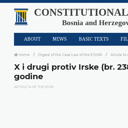
CONSTITUTIONAL
Bosnia and Herzego
ABOUT
NEWS
BASIC TEXTS
FI
Home
Digest of the Case Law of the ECtHR
Article 14
X i drugi protiv Irske (br. 2
godine
ARTICLE 14 OF THE ECHR