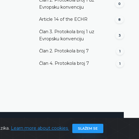
0
Evropsku konvenciju
Article 14 of the ECHR
8
Član 3. Protokola broj 1 uz
3
Evropsku konvenciju
Član 2. Protokola broj 7
1
Član 4. Protokola broj 7
1
@ 2026
Constitutional Court of BiH
All rights reserved.
ezika.
Learn more about cookies
SLAŽEM SE