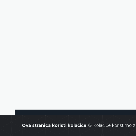
Constitutional Court of Bosnia and Her
Ova stranica koristi kolačiće
🍪 Kolačiće koristimo z