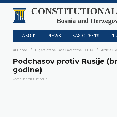
CONSTITUTIONAL
Bosnia and Herzego
ABOUT
NEWS
BASIC TEXTS
FI
Home
Digest of the Case Law of the ECtHR
Article 8 
Podchasov protiv Rusije (br
godine)
ARTICLE 8 OF THE ECHR