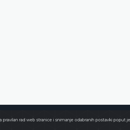
zegovina
Copyrights 
a pravilan rad web stranice i snimanje odabranih postavki poput j