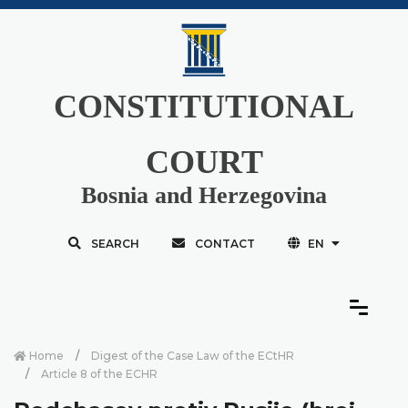
CONSTITUTIONAL
COURT
Bosnia and Herzegovina
SEARCH
CONTACT
EN
Home
Digest of the Case Law of the ECtHR
Article 8 of the ECHR