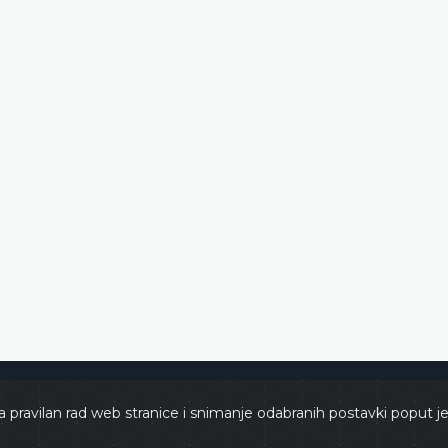
zegovina
Copyrights 
a pravilan rad web stranice i snimanje odabranih postavki poput j