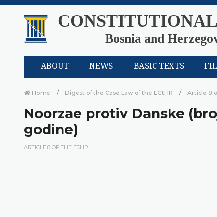
CONSTITUTIONAL
Bosnia and Herzego
ABOUT
NEWS
BASIC TEXTS
FI
Home
Digest of the Case Law of the ECtHR
Article 8 
Noorzae protiv Danske (bro
godine)
ARTICLE 8 OF THE ECHR