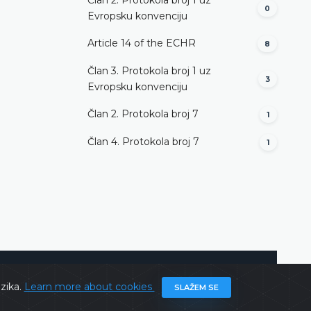
0
Evropsku konvenciju
Article 14 of the ECHR
8
Član 3. Protokola broj 1 uz
3
Evropsku konvenciju
Član 2. Protokola broj 7
1
Član 4. Protokola broj 7
1
@ 2026
Constitutional Court of BiH
All rights reserved.
ezika.
Learn more about cookies
SLAŽEM SE