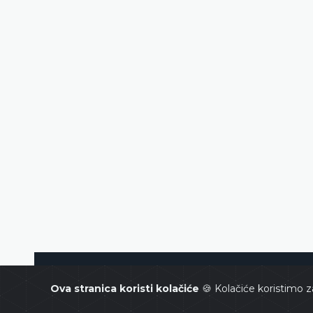
Constitutional Court of Bosnia and Her
Ova stranica koristi kolačiće
🍪 Kolačiće koristimo z