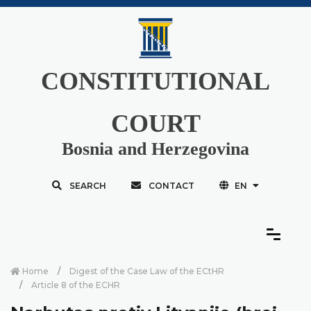
CONSTITUTIONAL
COURT
Bosnia and Herzegovina
SEARCH
CONTACT
EN
Home
Digest of the Case Law of the ECtHR
Article 8 of the ECHR