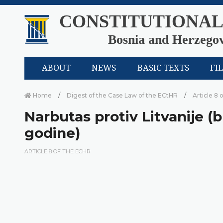
CONSTITUTIONAL
Bosnia and Herzego
ABOUT
NEWS
BASIC TEXTS
FI
Home
Digest of the Case Law of the ECtHR
Article 8 
Narbutas protiv Litvanije (b
godine)
ARTICLE 8 OF THE ECHR