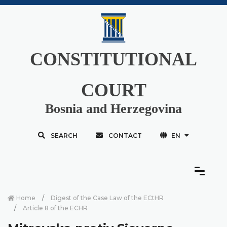
CONSTITUTIONAL
COURT
Bosnia and Herzegovina
SEARCH
CONTACT
EN
Home
Digest of the Case Law of the ECtHR
Article 8 of the ECHR