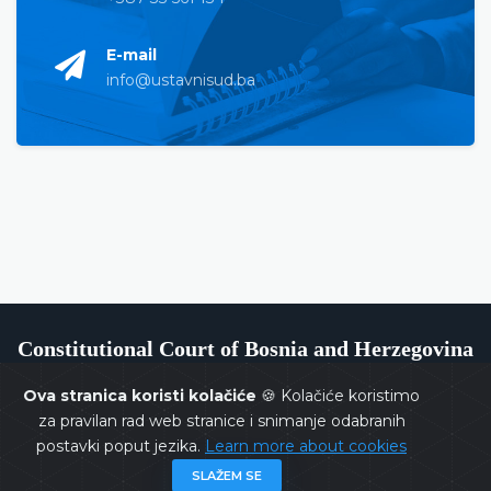
E-mail
info@ustavnisud.ba
Constitutional Court of Bosnia and Herzegovina
Ova stranica koristi kolačiće
🍪 Kolačiće koristimo
za pravilan rad web stranice i snimanje odabranih
postavki poput jezika.
Learn more about cookies
Copyrights @ 2026
Constitutional Court of BiH
All rights
SLAŽEM SE
reserved.