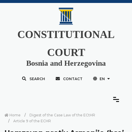
CONSTITUTIONAL
COURT
Bosnia and Herzegovina
SEARCH
CONTACT
EN
Home
Digest of the Case Law of the ECtHR
Article 9 of the ECHR