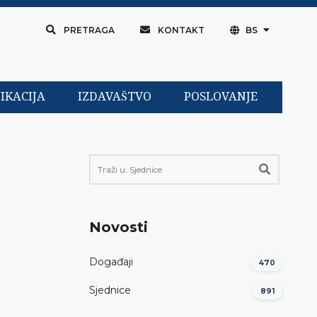
PRETRAGA
KONTAKT
BS
IKACIJA
IZDAVAŠTVO
POSLOVANJE
Novosti
Događaji
470
Sjednice
891