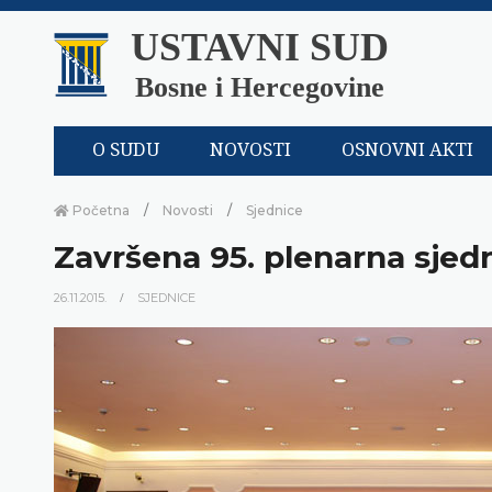
USTAVNI SUD
Bosne i Hercegovine
O SUDU
NOVOSTI
OSNOVNI AKTI
Početna
Novosti
Sjednice
Završena 95. plenarna sjed
26.11.2015.
SJEDNICE