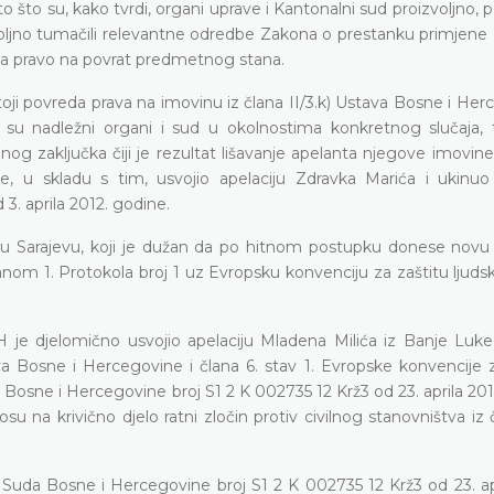
što su, kako tvrdi, organi uprave i Kantonalni sud proizvoljno, 
izvoljno tumačili relevantne odredbe Zakona o prestanku primjen
da pravo na povrat predmetnog stana.
stoji povreda prava na imovinu iz člana II/3.k) Ustava Bosne i Her
a su nadležni organi i sud u okolnostima konkretnog slučaja,
nog zaključka čiji je rezultat lišavanje apelanta njegove imovin
je, u skladu s tim,
usvojio apelaciju
Zdravka Marića
i ukinu
. aprila 2012. godine.
u Sarajevu, koji je dužan da po hitnom postupku donese novu
nom 1. Protokola broj 1 uz Evropsku konvenciju za zaštitu ljudsk
 je djelomično usvojio apelaciju Mladena Milića iz Banje Luk
va Bosne i Hercegovine i člana 6. stav 1. Evropske konvencije z
 Bosne i Hercegovine broj S1 2 K 002735 12 Krž3 od 23. aprila 20
u na krivično djelo ratni zločin protiv civilnog stanovništva iz 
e Suda Bosne i Hercegovine broj
S1 2 K 002735 12 Krž3 od 23. ap