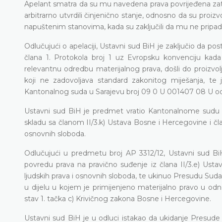
Apelant smatra da su mu navedena prava povrijeđena zato 
arbitrarno utvrdili činjenično stanje, odnosno da su pro
napuštenim stanovima, kada su zaključili da mu ne pripa
Odlučujući o apelaciji, Ustavni sud BiH je zaključio da po
člana 1. Protokola broj 1 uz Evropsku konvenciju kad
relevantnu odredbu materijalnog prava, došli do proizvolj
koji ne zadovoljava standard zakonitog miješanja, te 
Kantonalnog suda u Sarajevu broj 09 0 U 001407 08 U od 3
Ustavni sud BiH je predmet vratio Kantonalnome sudu 
skladu sa članom II/3.k) Ustava Bosne i Hercegovine i čla
osnovnih sloboda.
Odlučujući u predmetu broj AP 3312/12, Ustavni sud BiH
povredu prava na pravično suđenje iz člana II/3.e) Usta
ljudskih prava i osnovnih sloboda, te ukinuo Presudu Suda
u dijelu u kojem je primijenjeno materijalno pravo u odnos
stav 1. tačka c) Krivičnog zakona Bosne i Hercegovine.
Ustavni sud BiH je u odluci istakao da ukidanje Presud