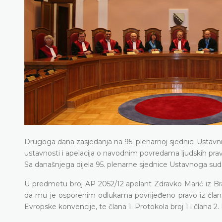
Drugoga dana zasjedanja na 95. plenarnoj sjednici Ustavn
ustavnosti i apelacija o navodnim povredama ljudskih prav
Sa današnjega dijela 95. plenarne sjednice Ustavnoga suda B
U predmetu broj AP 2052/12 apelant Zdravko Marić iz B
da mu je osporenim odlukama povrijeđeno pravo iz člana II
Evropske konvencije, te člana 1. Protokola broj 1 i člana 2