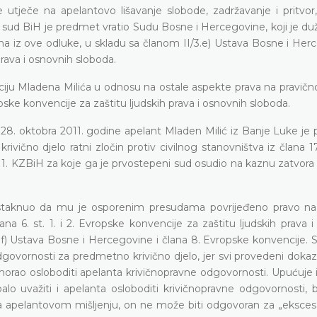
 utječe na apelantovo lišavanje slobode, zadržavanje i pritvor,
i sud BiH je predmet vratio Sudu Bosne i Hercegovine, koji je d
iz ove odluke, u skladu sa članom II/3.e) Ustava Bosne i Herc
prava i osnovnih sloboda.
iju Mladena Milića
u odnosu na ostale aspekte prava na pravičn
pske konvencije za zaštitu ljudskih prava i osnovnih sloboda.
8. oktobra 2011. godine apelant Mladen Milić iz Banje Luke je 
ivično djelo ratni zločin protiv civilnog stanovništva iz člana 17
 1. KZBiH za koje ga je prvostepeni sud osudio na kaznu zatvora 
istaknuo da mu je osporenim presudama povrijeđeno pravo na
na 6. st. 1. i 2. Evropske konvencije za zaštitu ljudskih prava 
I/3.f) Ustava Bosne i Hercegovine i člana 8. Evropske konvencije.
dgovornosti za predmetno krivično djelo, jer svi provedeni doka
 morao osloboditi apelanta krivičnopravne odgovornosti. Upućuje 
lo uvažiti i apelanta osloboditi krivičnopravne odgovornosti, 
ma apelantovom mišljenju, on ne može biti odgovoran za „eksce