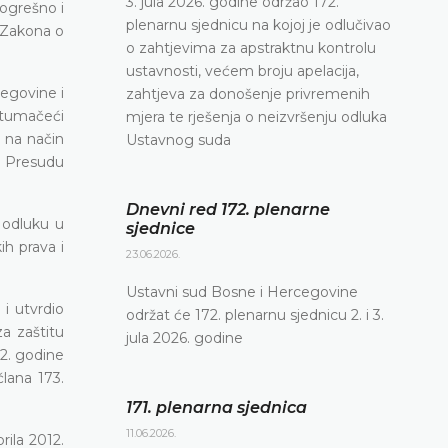
3. jula 2026. godine održao 172.
pogrešno i
plenarnu sjednicu na kojoj je odlučivao
e Zakona o
o zahtjevima za apstraktnu kontrolu
ustavnosti, većem broju apelacija,
cegovine i
zahtjeva za donošenje privremenih
 tumačeći
mjera te rješenja o neizvršenju odluka
e na način
Ustavnog suda
o Presudu
Dnevni red 172. plenarne
 odluku u
sjednice
ih prava i
23.06.2026.
Ustavni sud Bosne i Hercegovine
e i
utvrdio
održat će 172. plenarnu sjednicu 2. i 3.
a zaštitu
jula 2026. godine
12. godine
člana 173.
171. plenarna sjednica
11.06.2026.
rila 2012.