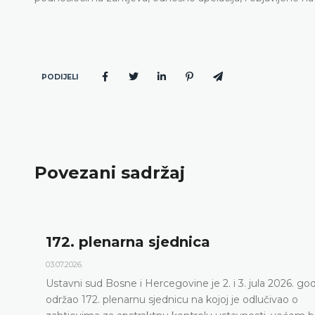
PODIJELI
Povezani sadržaj
Dnevni red 172. plena
23.06.2026.
 i 3. jula 2026. godine
Ustavni sud Bosne i Hercegovine 
j je odlučivao o
sjednicu 2. i 3. jula 2026. godine