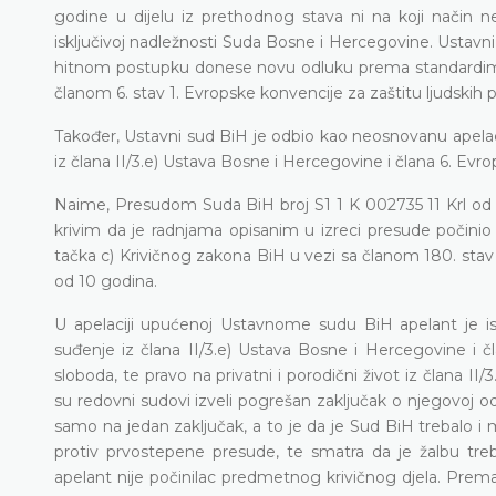
godine
u dijelu iz prethodnog stava ni na koji način ne
isključivoj nadležnosti Suda Bosne i Hercegovine. Ustavn
hitnom postupku donese novu odluku prema standardima 
članom 6. stav 1. Evropske konvencije za zaštitu ljudskih 
Također,
Ustavni sud BiH je odbio kao neosnovanu apelac
iz člana II/3.e) Ustava Bosne i Hercegovine i člana 6. Evro
Naime, Presudom Suda BiH broj S1 1 K 002735 11 Krl od 2
krivim da je radnjama opisanim u izreci presude počinio kr
tačka c) Krivičnog zakona BiH u vezi sa članom 180. stav
od 10 godina.
U apelaciji upućenoj Ustavnome sudu BiH apelant je 
suđenje iz člana II/3.e) Ustava Bosne i Hercegovine i čla
sloboda, te pravo na privatni i porodični život iz člana I
su redovni sudovi izveli pogrešan zaključak o njegovoj o
samo na jedan zaključak, a to je da je Sud BiH trebalo i
protiv prvostepene presude, te smatra da je žalbu treba
apelant nije počinilac predmetnog krivičnog djela. Pre