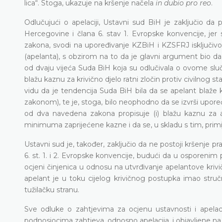
lica“. Stoga, ukazuje na kršenje načela
in dubio pro reo
.
Odlučujući o apelaciji, Ustavni sud BiH je zaključio da 
Hercegovine i člana 6. stav 1. Evropske konvencije, jer
zakona, svodi na upoređivanje KZBiH i KZSFRJ isključivo
(apelanta), s obzirom na to da je glavni argument bio d
od dvaju vijeća Suda BiH koja su odlučivala o ovome slu
blažu kaznu za krivično djelo ratni zločin protiv civilnog 
vidu da je tendencija Suda BiH bila da se apelant blaž
zakonom), te je, stoga, bilo neophodno da se izvrši upore
od dva navedena zakona propisuje (i) blažu kaznu za a
minimuma zaprijećene kazne i da se, u skladu s tim, primij
Ustavni sud je, također, zaključio da ne postoji kršenje p
6. st. 1. i 2. Evropske konvencije, budući da u osporenim
ocjeni činjenica u odnosu na utvrđivanje apelantove kriv
apelant je u toku cijelog krivičnog postupka imao str
tužilačku stranu.
Sve odluke o zahtjevima za ocjenu ustavnosti i apelac
podnosiocima zahtjeva, odnosno apelacija, i objavljene n