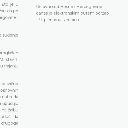
 što je u
Ustavni sud Bosne i Hercegovine
užan da po
danas je elektronskim putem održao
egovine i
171. plenarnu sjednicu
o suđenje
proglašen
3. stav 1.
u trajanju
 pravično
i osnovnih
 Smatra da
zi upućuju
i na žalbu
budući da
s drugoga