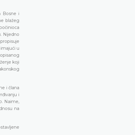
va Bosne i
ne blažeg
počinioca
. Nijedno
propisuje
 imajući u
ropisanog
ženje koji
zakonskog
ne i člana
rđivanju i
o
. Naime,
odnosu na
stavljene