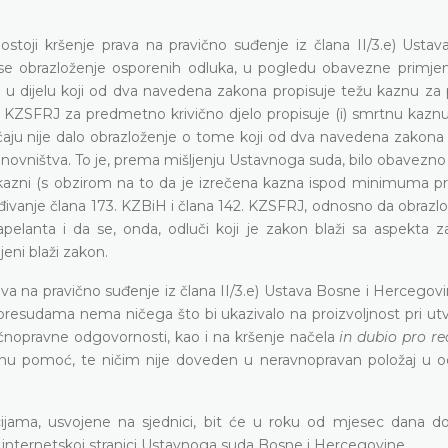
postoji kršenje prava na pravično suđenje iz člana II/3.e) Usta
 se obrazloženje osporenih odluka,
u pogledu obavezne primje
 u dijelu koji od dva navedena zakona propisuje težu kaznu za 
a KZSFRJ za predmetno krivično djelo propisuje (i) smrtnu kaznu
čaju nije dalo obrazloženje o tome koji od dva navedena zakona 
stanovništva. To je, prema mišljenju Ustavnoga suda, bilo obavezno
e kazni (s obzirom na to da je izrečena kazna ispod minimuma p
đivanje člana 173. KZBiH i člana 142. KZSFRJ, odnosno da obrazlo
pelanta i da se, onda, odluči koji je zakon blaži sa aspekta 
eni blaži zakon.
rava na pravično suđenje iz člana II/3.e) Ustava Bosne i Hercegovi
 presudama nema ničega što bi ukazivalo na proizvoljnost pri utv
ičnopravne odgovornosti, kao i na kršenje načela
in dubio pro re
učnu pomoć, te ničim nije doveden u neravnopravan položaj u 
ijama, usvojene na sjednici, bit će u roku od mjesec dana do
a internetskoj stranici Ustavnoga suda Bosne i Hercegovine.