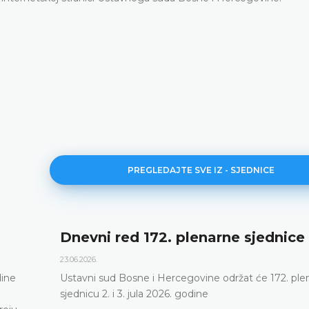
PREGLEDAJTE SVE IZ - SJEDNICE
rne sjednice
171. plenarna sjedni
11.06.2026.
održat će 172. plenarnu
Ustavni sud Bosne i Hercegov
putem održao 171. plenarnu s