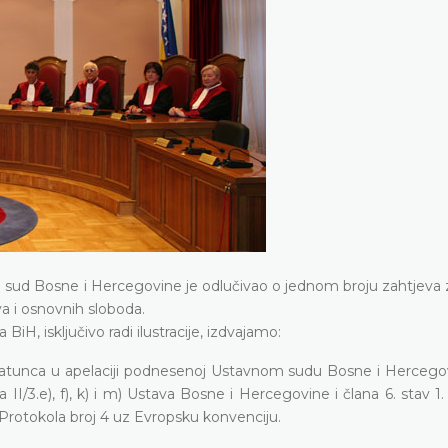
i sud Bosne i Hercegovine je odlučivao o jednom broju zahtjeva 
a i osnovnih sloboda.
iH, isključivo radi ilustracije, izdvajamo:
ratunca u apelaciji podnesenoj Ustavnom sudu Bosne i Hercegov
/3.e), f), k) i m) Ustava Bosne i Hercegovine i člana 6. stav 1. 
. Protokola broj 4 uz Evropsku konvenciju.